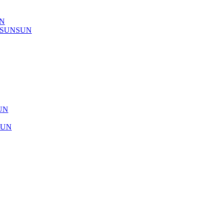
UN
) SUNSUN
SUN
SUN