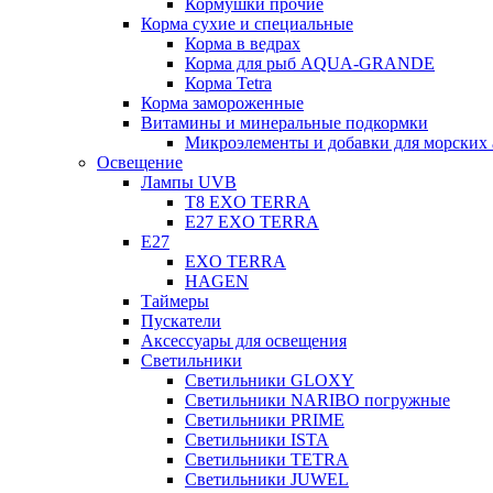
Кормушки прочие
Корма сухие и специальные
Корма в ведрах
Корма для рыб AQUA-GRANDE
Корма Tetra
Корма замороженные
Витамины и минеральные подкормки
Микроэлементы и добавки для морских 
Освещение
Лампы UVB
Т8 EXO TERRA
Е27 EXO TERRA
Е27
EXO TERRA
HAGEN
Таймеры
Пускатели
Аксессуары для освещения
Светильники
Светильники GLOXY
Светильники NARIBO погружные
Светильники PRIME
Светильники ISTA
Светильники TETRA
Светильники JUWEL