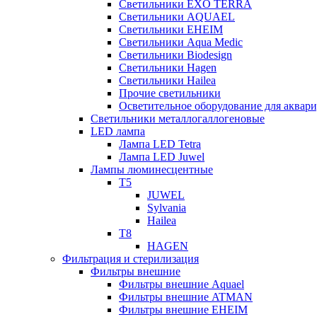
Светильники EXO TERRA
Светильники AQUAEL
Светильники EHEIM
Светильники Aqua Medic
Светильники Biodesign
Светильники Hagen
Светильники Hailea
Прочие светильники
Осветительное оборудование для аква
Светильники металлогаллогеновые
LED лампа
Лампа LED Tetra
Лампа LED Juwel
Лампы люминесцентные
T5
JUWEL
Sylvania
Hailea
T8
HAGEN
Фильтрация и стерилизация
Фильтры внешние
Фильтры внешние Aquael
Фильтры внешние ATMAN
Фильтры внешние EHEIM