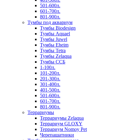
501-600л.
601-700л.
801-900л.
Тумбы под аквариум
Тумбы Biodesign
Тумбы Aquael
Тумбы Juwel
Тумбы Eheim
Тумбы Tetra
Тумбы Zelaqua
Тумбы ССБ
1-100л.
101-200л.
201-300л.
301-400л.
401-500л.
501-600л.
601-700л.
801-900л.
Террариумы
Террариумы Zelaqua
Террариум GLOXY
Террариум Nomoy Pet
Черепашатники