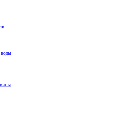
em
 воды
овины