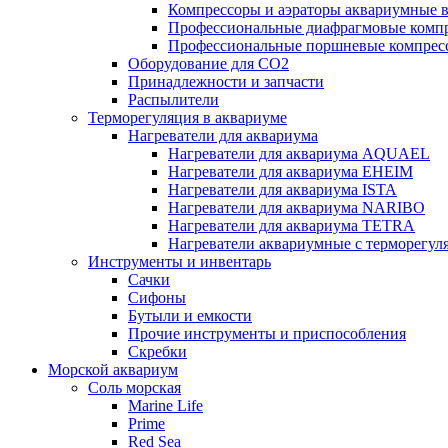
Компрессоры и аэраторы аквариумные
Профессиональные диафрагмовые ком
Профессиональные поршневые компре
Оборудование для CO2
Принадлежности и запчасти
Распылители
Терморегуляция в аквариуме
Нагреватели для аквариума
Нагреватели для аквариума AQUAEL
Нагреватели для аквариума EHEIM
Нагреватели для аквариума ISTA
Нагреватели для аквариума NARIBO
Нагреватели для аквариума TETRA
Нагреватели аквариумные с терморег
Инструменты и инвентарь
Сачки
Сифоны
Бутыли и емкости
Прочие инструменты и приспособления
Скребки
Морской аквариум
Соль морская
Marine Life
Prime
Red Sea