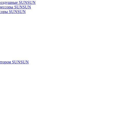
 воздушные SUNSUN
прессоры SUNSUN
ссоры SUNSUN
улятором SUNSUN