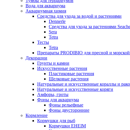
Тумбы для террариумов
Вода для аквариума
Аквариумная химия
Средства для ухода за водой и растениями
Dennerle
Средства для ухода за растениями Seach
Sera
Tetra
Тесты
Tetra
Препараты PRODIBIO для пресной и морской
Декорации
Грунты и камни
Искусственные растения
Пластиковые растения
Шелковые растения
Натуральные и искусственные кораллы и рак
Натуральные и искусственные коряги
Амфоры, гроты
Фоны для аквариума
Фоны рельефные
Фоны двусторонние
Кормление
Кормушки для рыб
Кормушки EHEIM