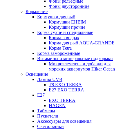
Фоны рельефные
Фоны двусторонние
Кормление
Кормушки для рыб
Кормушки EHEIM
Кормушки прочие
Корма сухие и специальные
Корма в ведрах
Корма для рыб AQUA-GRANDE
Корма Tetra
Корма замороженные
Витамины и минеральные подкормки
Микроэлементы и добавки для
морских аквариумов Hiker Ocean
Освещение
Лампы UVB
Т8 EXO TERRA
Е27 EXO TERRA
Е27
EXO TERRA
HAGEN
Таймеры
Пускатели
Аксессуары для освещения
Светильники