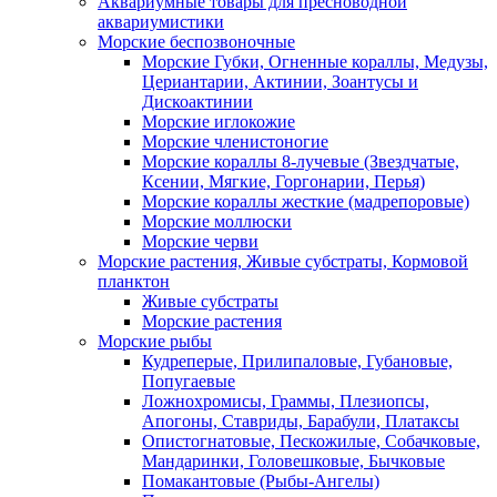
Аквариумные товары для пресноводной
аквариумистики
Морские беспозвоночные
Морские Губки, Огненные кораллы, Медузы,
Цериантарии, Актинии, Зоантусы и
Дискоактинии
Морские иглокожие
Морские членистоногие
Морские кораллы 8-лучевые (Звездчатые,
Ксении, Мягкие, Горгонарии, Перья)
Морские кораллы жесткие (мадрепоровые)
Морские моллюски
Морские черви
Морские растения, Живые субстраты, Кормовой
планктон
Живые субстраты
Морские растения
Морские рыбы
Кудреперые, Прилипаловые, Губановые,
Попугаевые
Ложнохромисы, Граммы, Плезиопсы,
Апогоны, Ставриды, Барабули, Платаксы
Опистогнатовые, Пескожилые, Собачковые,
Мандаринки, Головешковые, Бычковые
Помакантовые (Рыбы-Ангелы)