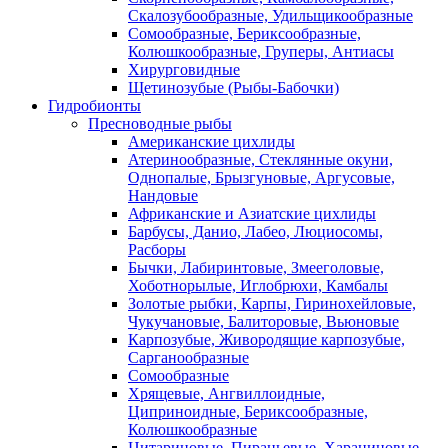
Скалозубообразные, Удильщикообразные
Сомообразные, Бериксообразные,
Колюшкообразные, Груперы, Антиасы
Хирурговидные
Щетинозубые (Рыбы-Бабочки)
Гидробионты
Пресноводные рыбы
Американские цихлиды
Атеринообразные, Стеклянные окуни,
Однопалые, Брызгуновые, Аргусовые,
Нандовые
Африканские и Азиатские цихлиды
Барбусы, Данио, Лабео, Люциосомы,
Расборы
Бычки, Лабиринтовые, Змееголовые,
Хоботнорылые, Иглобрюхи, Камбалы
Золотые рыбки, Карпы, Гиринохейловые,
Чукучановые, Балиторовые, Вьюновые
Карпозубые, Живородящие карпозубые,
Сарганообразные
Сомообразные
Хрящевые, Ангвиллоидные,
Циприноидные, Бериксообразные,
Колюшкообразные
Цитариновые, Пираньевые, Харациновые,