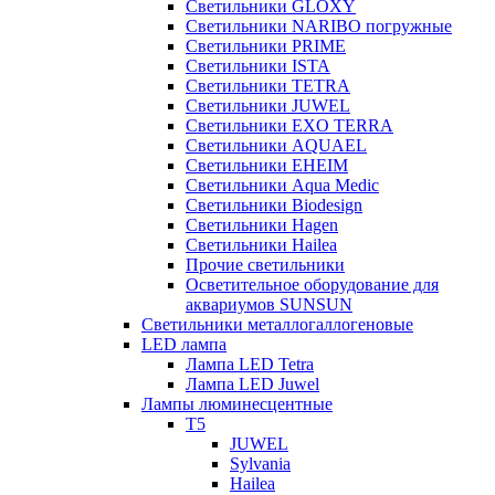
Светильники GLOXY
Светильники NARIBO погружные
Светильники PRIME
Светильники ISTA
Светильники TETRA
Светильники JUWEL
Светильники EXO TERRA
Светильники AQUAEL
Светильники EHEIM
Светильники Aqua Medic
Светильники Biodesign
Светильники Hagen
Светильники Hailea
Прочие светильники
Осветительное оборудование для
аквариумов SUNSUN
Светильники металлогаллогеновые
LED лампа
Лампа LED Tetra
Лампа LED Juwel
Лампы люминесцентные
T5
JUWEL
Sylvania
Hailea