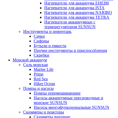
Нагреватели для аквариума EHEIM
Нагреватели для аквариума ISTA
Нагреватели для аквариума NARIBO
Нагреватели для аквариума TETRA
Нагреватели аквариумные с
терморегулятором SUNSUN
Инструменты и инвентарь
Сачки
Сифоны
Бутыли и емкости
Прочие инструменты и приспособления
Скребки
Морской аквариум
Соль морская
Marine Life
Prime
Red Sea
Hiker Ocean
Помпы и насосы
Помпы перемешивающие
Насосы аквариумные пресноводные и
морские SUNSUN
Насосы многофункциональные SUNSUN
Скиммеры и реакторы
Скиммеры внешние