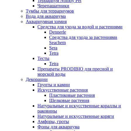
Террариум Nomoy Pet
Черепашатники
Тумбы для террариумов
Вода для аквариума
Аквариумная химия
Средства для ухода за водой и растениями
Dennerle
Средства для ухода за растениями
Seachem
Sera
Tetra
Тесты
Tetra
Препараты PRODIBIO для пресной и
морской воды
Декорации
Грунты и камни
Искусственные растения
Пластиковые растения
Шелковые растения
Натуральные и искусственные кораллы и
раковины
Натуральные и искусственные коряги
Амфоры, гроты
Фоны для аквариума