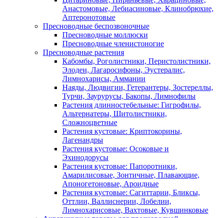
Анастомовые, Лебиасиновые, Клинобрюхие,
Аптеронотовые
Пресноводные беспозвоночные
Пресноводные моллюски
Пресноводные членистоногие
Пресноводные растения
Кабомбы, Роголистники, Перистолистники,
Элодеи, Лагаросифоны, Эустералис,
Лимнохарисы, Аммании
Наяды, Людвигии, Гетерантеры, Зостереллы,
Турчи, Заурурусы, Бакопы, Лимнофилы
Растения длинностебельные: Гигрофилы,
Альтернатеры, Щитолистники,
Сложноцветные
Растения кустовые: Криптокорины,
Лагенандры
Растения кустовые: Осоковые и
Эхинодорусы
Растения кустовые: Папоротники,
Амарилисовые, Зонтичные, Плавающие,
Апоногетоновые, Ароидные
Растения кустовые: Сагиттарии, Бликсы,
Оттлии, Валлиснерии, Лобелии,
Лимнохарисовые, Вахтовые, Кувшинковые