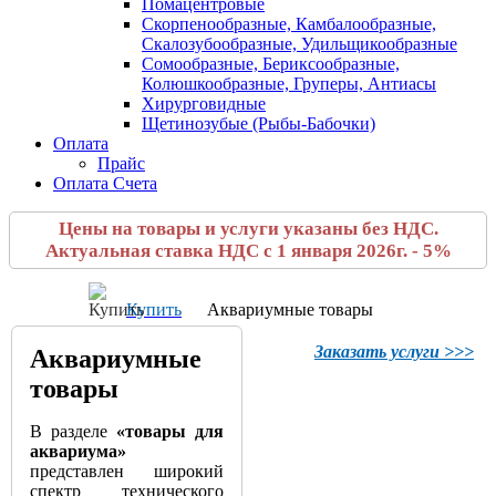
Помацентровые
Скорпенообразные, Камбалообразные,
Скалозубообразные, Удильщикообразные
Сомообразные, Бериксообразные,
Колюшкообразные, Груперы, Антиасы
Хирурговидные
Щетинозубые (Рыбы-Бабочки)
Оплата
Прайс
Оплата Счета
Цены на товары и услуги указаны без НДС.
Актуальная ставка НДС с 1 января 2026г. - 5%
Купить
Аквариумные товары
Заказать услуги >>>
Аквариумные
товары
В разделе
«товары для
аквариума»
представлен широкий
спектр технического