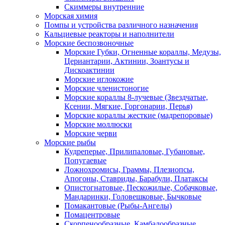
Скиммеры внутренние
Морская химия
Помпы и устройства различного назначения
Кальциевые реакторы и наполнители
Морские беспозвоночные
Морские Губки, Огненные кораллы, Медузы,
Цериантарии, Актинии, Зоантусы и
Дискоактинии
Морские иглокожие
Морские членистоногие
Морские кораллы 8-лучевые (Звездчатые,
Ксении, Мягкие, Горгонарии, Перья)
Морские кораллы жесткие (мадрепоровые)
Морские моллюски
Морские черви
Морские рыбы
Кудреперые, Прилипаловые, Губановые,
Попугаевые
Ложнохромисы, Граммы, Плезиопсы,
Апогоны, Ставриды, Барабули, Платаксы
Опистогнатовые, Пескожилые, Собачковые,
Мандаринки, Головешковые, Бычковые
Помакантовые (Рыбы-Ангелы)
Помацентровые
Скорпенообразные, Камбалообразные,