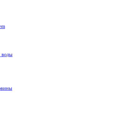
hem
й воды
ковины