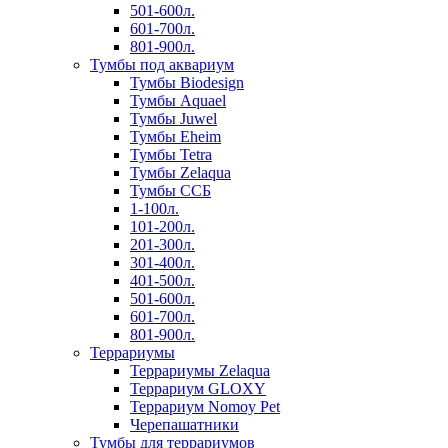
501-600л.
601-700л.
801-900л.
Тумбы под аквариум
Тумбы Biodesign
Тумбы Aquael
Тумбы Juwel
Тумбы Eheim
Тумбы Tetra
Тумбы Zelaqua
Тумбы ССБ
1-100л.
101-200л.
201-300л.
301-400л.
401-500л.
501-600л.
601-700л.
801-900л.
Террариумы
Террариумы Zelaqua
Террариум GLOXY
Террариум Nomoy Pet
Черепашатники
Тумбы для террариумов