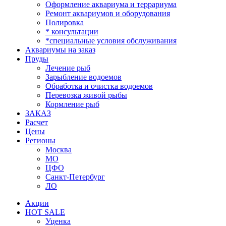
Оформление аквариума и террариума
Ремонт аквариумов и оборудования
Полировка
* консультации
*специальные условия обслуживания
Аквариумы на заказ
Пруды
Лечение рыб
Зарыбление водоемов
Обработка и очистка водоемов
Перевозка живой рыбы
Кормление рыб
ЗАКАЗ
Расчет
Цены
Регионы
Москва
МО
ЦФО
Санкт-Петербург
ЛО
Акции
HOT SALE
Уценка