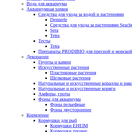
Вода для аквариума
Аквариумная химия
Средства для ухода за водой и растениями
Dennerle
Средства для ухода за растениями Seac
Sera
Tetra
Тесты
Tetra
Препараты PRODIBIO для пресной и морско
Декорации
Грунты и камни
Искусственные растения
Пластиковые растения
Шелковые растения
Натуральные и искусственные кораллы и ра
Натуральные и искусственные коряги
Амфоры, гроты
Фоны для аквариума
Фоны рельефные
Фоны двусторонние
Кормление
Кормушки для рыб
Кормушки EHEIM
Кормушки прочие