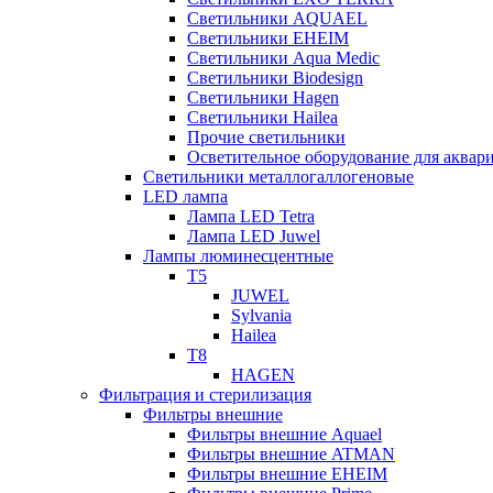
Светильники AQUAEL
Светильники EHEIM
Светильники Aqua Medic
Светильники Biodesign
Светильники Hagen
Светильники Hailea
Прочие светильники
Осветительное оборудование для акв
Светильники металлогаллогеновые
LED лампа
Лампа LED Tetra
Лампа LED Juwel
Лампы люминесцентные
T5
JUWEL
Sylvania
Hailea
T8
HAGEN
Фильтрация и стерилизация
Фильтры внешние
Фильтры внешние Aquael
Фильтры внешние ATMAN
Фильтры внешние EHEIM