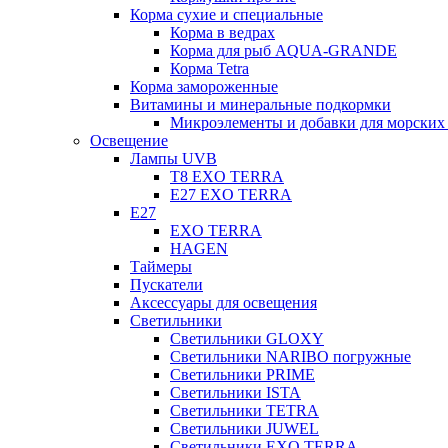
Корма сухие и специальные
Корма в ведрах
Корма для рыб AQUA-GRANDE
Корма Tetra
Корма замороженные
Витамины и минеральные подкормки
Микроэлементы и добавки для морских 
Освещение
Лампы UVB
Т8 EXO TERRA
Е27 EXO TERRA
Е27
EXO TERRA
HAGEN
Таймеры
Пускатели
Аксессуары для освещения
Светильники
Светильники GLOXY
Светильники NARIBO погружные
Светильники PRIME
Светильники ISTA
Светильники TETRA
Светильники JUWEL
Светильники EXO TERRA