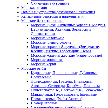
Скиммеры внутренние
Морская химия
Помпы и устройства различного назначения
Кальциевые реакторы и наполнители
Морские беспозвоночные
Морские Губки, Огненные кораллы, Медузы,
Цериантарии, Актинии, Зоантусы и
Дискоактинии
Морские иглокожие
Морские членистоногие
Морские кораллы 8-лучевые (Звездчатые,
Ксении, Мягкие, Горгонарии, Перья)
Морские кораллы жесткие (мадрепоровые)
Морские моллюски
Морские черви
Морские рыбы
Кудреперые, Прилипаловые, Губановые,
Попугаевые
Ложнохромисы, Граммы, Плезиопсы,
Апогоны, Ставриды, Барабули, Платаксы
Опистогнатовые, Пескожилые, Собачковые,
Мандаринки, Головешковые, Бычковые
Помакантовые (Рыбы-Ангелы)
Помацентровые
Скорпенообразные, Камбалообразные,