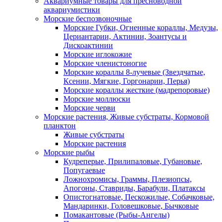
Аквариумные товары для пресноводной
аквариумистики
Морские беспозвоночные
Морские Губки, Огненные кораллы, Медузы,
Цериантарии, Актинии, Зоантусы и
Дискоактинии
Морские иглокожие
Морские членистоногие
Морские кораллы 8-лучевые (Звездчатые,
Ксении, Мягкие, Горгонарии, Перья)
Морские кораллы жесткие (мадрепоровые)
Морские моллюски
Морские черви
Морские растения, Живые субстраты, Кормовой
планктон
Живые субстраты
Морские растения
Морские рыбы
Кудреперые, Прилипаловые, Губановые,
Попугаевые
Ложнохромисы, Граммы, Плезиопсы,
Апогоны, Ставриды, Барабули, Платаксы
Опистогнатовые, Пескожилые, Собачковые,
Мандаринки, Головешковые, Бычковые
Помакантовые (Рыбы-Ангелы)