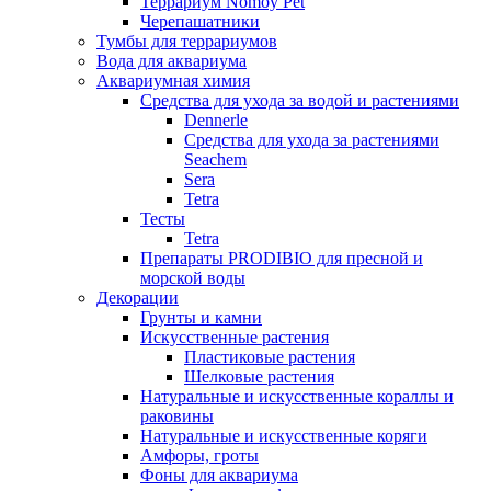
Террариум Nomoy Pet
Черепашатники
Тумбы для террариумов
Вода для аквариума
Аквариумная химия
Средства для ухода за водой и растениями
Dennerle
Средства для ухода за растениями
Seachem
Sera
Tetra
Тесты
Tetra
Препараты PRODIBIO для пресной и
морской воды
Декорации
Грунты и камни
Искусственные растения
Пластиковые растения
Шелковые растения
Натуральные и искусственные кораллы и
раковины
Натуральные и искусственные коряги
Амфоры, гроты
Фоны для аквариума