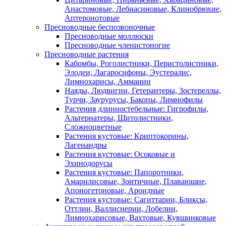
Анастомовые, Лебиасиновые, Клинобрюхие,
Аптеронотовые
Пресноводные беспозвоночные
Пресноводные моллюски
Пресноводные членистоногие
Пресноводные растения
Кабомбы, Роголистники, Перистолистники,
Элодеи, Лагаросифоны, Эустералис,
Лимнохарисы, Аммании
Наяды, Людвигии, Гетерантеры, Зостереллы,
Турчи, Заурурусы, Бакопы, Лимнофилы
Растения длинностебельные: Гигрофилы,
Альтернатеры, Щитолистники,
Сложноцветные
Растения кустовые: Криптокорины,
Лагенандры
Растения кустовые: Осоковые и
Эхинодорусы
Растения кустовые: Папоротники,
Амарилисовые, Зонтичные, Плавающие,
Апоногетоновые, Ароидные
Растения кустовые: Сагиттарии, Бликсы,
Оттлии, Валлиснерии, Лобелии,
Лимнохарисовые, Вахтовые, Кувшинковые