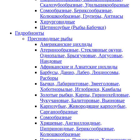
Скалозубообразные, Удильщикообразные
Сомообразные, Бериксообразные,
Колюшкообразные, Груперы, Антиасы
Хирурговидные
Щетинозубые (Рыбы-Бабочки)
Гидробионты
Пресноводные рыбы
Американские цихлиды
Атеринообразные, Стеклянные окуни,
Однопалые, Брызгуновые, Аргусовые,
Нандовые
Африканские и Азиатские цихлиды
Барбусы, Данио, Лабео, Люциосомы,
Расборы
Бычки, Лабиринтовые, Змееголовые,
Хоботнорылые, Иглобрюхи, Камбалы
Золотые рыбки, Карпы, Гиринохейловые,
Чукучановые, Балиторовые, Вьюновые
Карпозубые, Живородящие карпозубые,
Сарганообразные
Сомообразные
Хрящевые, Ангвиллоидные,
Циприноидные, Бериксообразные,
Колюшкообразные
Цитариновые, Пираньевые, Харациновые,