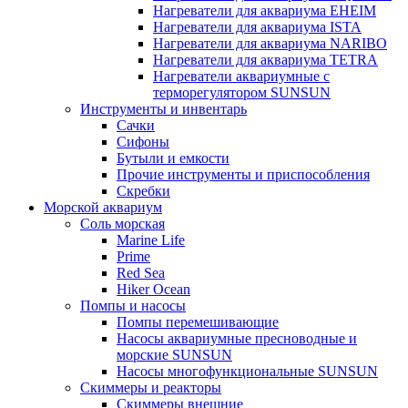
Нагреватели для аквариума EHEIM
Нагреватели для аквариума ISTA
Нагреватели для аквариума NARIBO
Нагреватели для аквариума TETRA
Нагреватели аквариумные с
терморегулятором SUNSUN
Инструменты и инвентарь
Сачки
Сифоны
Бутыли и емкости
Прочие инструменты и приспособления
Скребки
Морской аквариум
Соль морская
Marine Life
Prime
Red Sea
Hiker Ocean
Помпы и насосы
Помпы перемешивающие
Насосы аквариумные пресноводные и
морские SUNSUN
Насосы многофункциональные SUNSUN
Скиммеры и реакторы
Скиммеры внешние