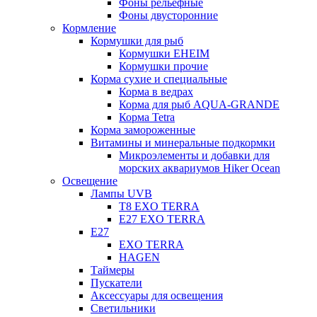
Фоны рельефные
Фоны двусторонние
Кормление
Кормушки для рыб
Кормушки EHEIM
Кормушки прочие
Корма сухие и специальные
Корма в ведрах
Корма для рыб AQUA-GRANDE
Корма Tetra
Корма замороженные
Витамины и минеральные подкормки
Микроэлементы и добавки для
морских аквариумов Hiker Ocean
Освещение
Лампы UVB
Т8 EXO TERRA
Е27 EXO TERRA
Е27
EXO TERRA
HAGEN
Таймеры
Пускатели
Аксессуары для освещения
Светильники