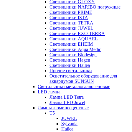
Светильники GLOXY
Светильники NARIBO погружные
Светильники PRIME
Светильники ISTA
Светильники TETRA
Светильники JUWEL
Светильники EXO TERRA
Светильники AQUAEL
Светильники EHEIM
Светильники Aqua Medic
Светильники Biodesign
Светильники Hagen
Светильники Hailea
Прочие светильники
Осветительное оборудование для
аквариумов SUNSUN
Светильники металлогаллогеновые
LED лампа
Лампа LED Tetra
Лампа LED Juwel
Лампы люминесцентные
T5
JUWEL
Sylvania
Hailea