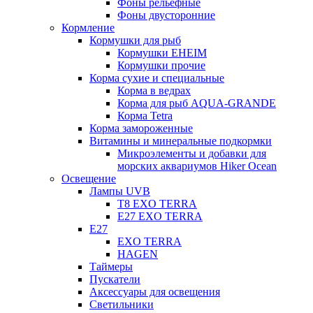
Фоны рельефные
Фоны двусторонние
Кормление
Кормушки для рыб
Кормушки EHEIM
Кормушки прочие
Корма сухие и специальные
Корма в ведрах
Корма для рыб AQUA-GRANDE
Корма Tetra
Корма замороженные
Витамины и минеральные подкормки
Микроэлементы и добавки для
морских аквариумов Hiker Ocean
Освещение
Лампы UVB
Т8 EXO TERRA
Е27 EXO TERRA
Е27
EXO TERRA
HAGEN
Таймеры
Пускатели
Аксессуары для освещения
Светильники