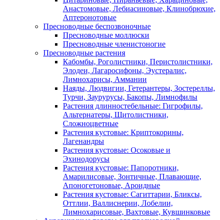
Анастомовые, Лебиасиновые, Клинобрюхие,
Аптеронотовые
Пресноводные беспозвоночные
Пресноводные моллюски
Пресноводные членистоногие
Пресноводные растения
Кабомбы, Роголистники, Перистолистники,
Элодеи, Лагаросифоны, Эустералис,
Лимнохарисы, Аммании
Наяды, Людвигии, Гетерантеры, Зостереллы,
Турчи, Заурурусы, Бакопы, Лимнофилы
Растения длинностебельные: Гигрофилы,
Альтернатеры, Щитолистники,
Сложноцветные
Растения кустовые: Криптокорины,
Лагенандры
Растения кустовые: Осоковые и
Эхинодорусы
Растения кустовые: Папоротники,
Амарилисовые, Зонтичные, Плавающие,
Апоногетоновые, Ароидные
Растения кустовые: Сагиттарии, Бликсы,
Оттлии, Валлиснерии, Лобелии,
Лимнохарисовые, Вахтовые, Кувшинковые