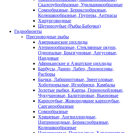
Скалозубообразные, Удильщикообразные
Сомообразные, Бериксообразные,
Колюшкообразные, Груперы, Антиасы
Хирурговидные
Щетинозубые (Рыбы-Бабочки)
Гидробионты
Пресноводные рыбы
Американские цихлиды
Атеринообразные, Стеклянные окуни,
Однопалые, Брызгуновые, Аргусовые,
Нандовые
Африканские и Азиатские цихлиды
Барбусы, Данио, Лабео, Люциосомы,
Расборы
Бычки, Лабиринтовые, Змееголовые,
Хоботнорылые, Иглобрюхи, Камбалы
Золотые рыбки, Карпы, Гиринохейловые,
Чукучановые, Балиторовые, Вьюновые
Карпозубые, Живородящие карпозубые,
Сарганообразные
Сомообразные
Хрящевые, Ангвиллоидные,
Циприноидные, Бериксообразные,
Колюшкообразные
Цитариновые, Пираньевые, Харациновые,