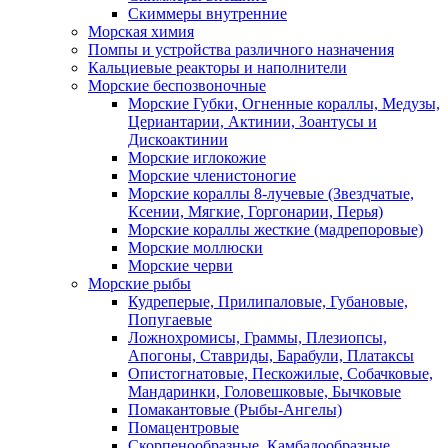
Скиммеры внутренние
Морская химия
Помпы и устройства различного назначения
Кальциевые реакторы и наполнители
Морские беспозвоночные
Морские Губки, Огненные кораллы, Медузы,
Цериантарии, Актинии, Зоантусы и
Дискоактинии
Морские иглокожие
Морские членистоногие
Морские кораллы 8-лучевые (Звездчатые,
Ксении, Мягкие, Горгонарии, Перья)
Морские кораллы жесткие (мадрепоровые)
Морские моллюски
Морские черви
Морские рыбы
Кудреперые, Прилипаловые, Губановые,
Попугаевые
Ложнохромисы, Граммы, Плезиопсы,
Апогоны, Ставриды, Барабули, Платаксы
Опистогнатовые, Пескожилые, Собачковые,
Мандаринки, Головешковые, Бычковые
Помакантовые (Рыбы-Ангелы)
Помацентровые
Скорпенообразные, Камбалообразные,