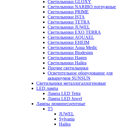
Светильники GLOXY
Светильники NARIBO погружные
Светильники PRIME
Светильники ISTA
Светильники TETRA
Светильники JUWEL
Светильники EXO TERRA
Светильники AQUAEL
Светильники EHEIM
Светильники Aqua Medic
Светильники Biodesign
Светильники Hagen
Светильники Hailea
Прочие светильники
Осветительное оборудование для
аквариумов SUNSUN
Светильники металлогаллогеновые
LED лампа
Лампа LED Tetra
Лампа LED Juwel
Лампы люминесцентные
T5
JUWEL
Sylvania
Hailea