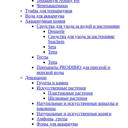
Террариум Nomoy Pet
Черепашатники
Тумбы для террариумов
Вода для аквариума
Аквариумная химия
Средства для ухода за водой и растениями
Dennerle
Средства для ухода за растениями
Seachem
Sera
Tetra
Тесты
Tetra
Препараты PRODIBIO для пресной и
морской воды
Декорации
Грунты и камни
Искусственные растения
Пластиковые растения
Шелковые растения
Натуральные и искусственные кораллы и
раковины
Натуральные и искусственные коряги
Амфоры, гроты
Фоны для аквариума