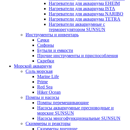
Нагреватели для аквариума EHEIM
Нагреватели для аквариума ISTA
Нагреватели для аквариума NARIBO
Нагреватели для аквариума TETRA
Нагреватели аквариумные с
терморегулятором SUNSUN
Инструменты и инвентарь
Сачки
Сифоны
Бутыли и емкости
Прочие инструменты и приспособления
Скребки
Морской аквариум
Соль морская
Marine Life
Prime
Red Sea
Hiker Ocean
Помпы и насосы
Помпы перемешивающие
Насосы аквариумные пресноводные и
морские SUNSUN
Насосы многофункциональные SUNSUN
Скиммеры и реакторы
Скиммеры внешние