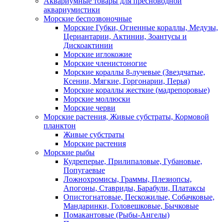
Аквариумные товары для пресноводной
аквариумистики
Морские беспозвоночные
Морские Губки, Огненные кораллы, Медузы,
Цериантарии, Актинии, Зоантусы и
Дискоактинии
Морские иглокожие
Морские членистоногие
Морские кораллы 8-лучевые (Звездчатые,
Ксении, Мягкие, Горгонарии, Перья)
Морские кораллы жесткие (мадрепоровые)
Морские моллюски
Морские черви
Морские растения, Живые субстраты, Кормовой
планктон
Живые субстраты
Морские растения
Морские рыбы
Кудреперые, Прилипаловые, Губановые,
Попугаевые
Ложнохромисы, Граммы, Плезиопсы,
Апогоны, Ставриды, Барабули, Платаксы
Опистогнатовые, Пескожилые, Собачковые,
Мандаринки, Головешковые, Бычковые
Помакантовые (Рыбы-Ангелы)