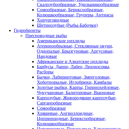
Скалозубообразные, Удильщикообразные
Сомообразные, Бериксообразные,
Колюшкообразные, Груперы, Антиасы
Хирурговидные
Щетинозубые (Рыбы-Бабочки)
Гидробионты
Пресноводные рыбы
Американские цихлиды
Атеринообразные, Стеклянные окуни,
Однопалые, Брызгуновые, Аргусовые,
Нандовые
Африканские и Азиатские цихлиды
Барбусы, Данио, Лабео, Люциосомы,
Расборы
Бычки, Лабиринтовые, Змееголовые,
Хоботнорылые, Иглобрюхи, Камбалы
Золотые рыбки, Карпы, Гиринохейловые,
Чукучановые, Балиторовые, Вьюновые
Карпозубые, Живородящие карпозубые,
Сарганообразные
Сомообразные
Хрящевые, Ангвиллоидные,
Циприноидные, Бериксообразные,
Колюшкообразные
Цитариновые, Пираньевые, Харациновые,