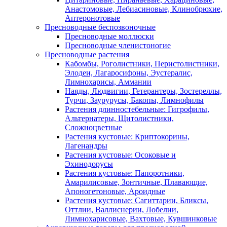
Анастомовые, Лебиасиновые, Клинобрюхие,
Аптеронотовые
Пресноводные беспозвоночные
Пресноводные моллюски
Пресноводные членистоногие
Пресноводные растения
Кабомбы, Роголистники, Перистолистники,
Элодеи, Лагаросифоны, Эустералис,
Лимнохарисы, Аммании
Наяды, Людвигии, Гетерантеры, Зостереллы,
Турчи, Заурурусы, Бакопы, Лимнофилы
Растения длинностебельные: Гигрофилы,
Альтернатеры, Щитолистники,
Сложноцветные
Растения кустовые: Криптокорины,
Лагенандры
Растения кустовые: Осоковые и
Эхинодорусы
Растения кустовые: Папоротники,
Амарилисовые, Зонтичные, Плавающие,
Апоногетоновые, Ароидные
Растения кустовые: Сагиттарии, Бликсы,
Оттлии, Валлиснерии, Лобелии,
Лимнохарисовые, Вахтовые, Кувшинковые