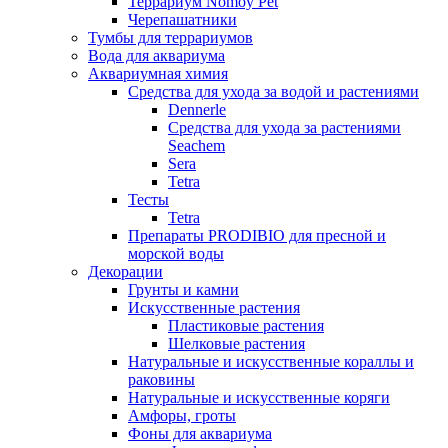
Террариум Nomoy Pet
Черепашатники
Тумбы для террариумов
Вода для аквариума
Аквариумная химия
Средства для ухода за водой и растениями
Dennerle
Средства для ухода за растениями
Seachem
Sera
Tetra
Тесты
Tetra
Препараты PRODIBIO для пресной и
морской воды
Декорации
Грунты и камни
Искусственные растения
Пластиковые растения
Шелковые растения
Натуральные и искусственные кораллы и
раковины
Натуральные и искусственные коряги
Амфоры, гроты
Фоны для аквариума