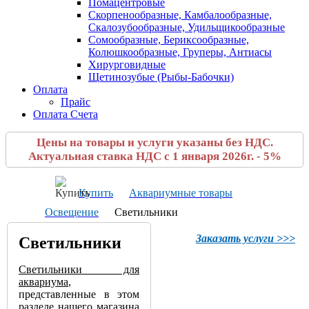
Помацентровые
Скорпенообразные, Камбалообразные,
Скалозубообразные, Удильщикообразные
Сомообразные, Бериксообразные,
Колюшкообразные, Груперы, Антиасы
Хирурговидные
Щетинозубые (Рыбы-Бабочки)
Оплата
Прайс
Оплата Счета
Цены на товары и услуги указаны без НДС.
Актуальная ставка НДС с 1 января 2026г. - 5%
Купить
Аквариумные товары
Освещение
Светильники
Заказать услуги >>>
Светильники
Светильники для
аквариума
,
представленные в этом
разделе нашего магазина