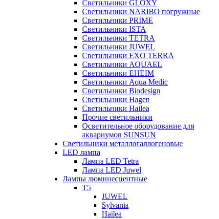
Светильники GLOXY
Светильники NARIBO погружные
Светильники PRIME
Светильники ISTA
Светильники TETRA
Светильники JUWEL
Светильники EXO TERRA
Светильники AQUAEL
Светильники EHEIM
Светильники Aqua Medic
Светильники Biodesign
Светильники Hagen
Светильники Hailea
Прочие светильники
Осветительное оборудование для
аквариумов SUNSUN
Светильники металлогаллогеновые
LED лампа
Лампа LED Tetra
Лампа LED Juwel
Лампы люминесцентные
T5
JUWEL
Sylvania
Hailea