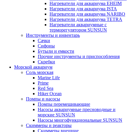
Нагреватели для аквариума EHEIM
Нагреватели для аквариума ISTA
Нагреватели для аквариума NARIBO
Нагреватели для аквариума TETRA
Нагреватели аквариумные с
терморегулятором SUNSUN
Инструменты и инвентарь
Сачки
Сифоны
Бутыли и емкости
Прочие инструменты и приспособления
Скребки
Морской аквариум
Соль морская
Marine Life
Prime
Red Sea
Hiker Ocean
Помпы и насосы
Помпы перемешивающие
Насосы аквариумные пресноводные и
морские SUNSUN
Насосы многофункциональные SUNSUN
Скиммеры и реакторы
Скиммеры внешние