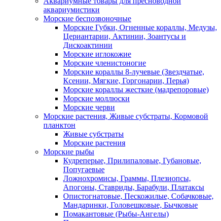
Аквариумные товары для пресноводной
аквариумистики
Морские беспозвоночные
Морские Губки, Огненные кораллы, Медузы,
Цериантарии, Актинии, Зоантусы и
Дискоактинии
Морские иглокожие
Морские членистоногие
Морские кораллы 8-лучевые (Звездчатые,
Ксении, Мягкие, Горгонарии, Перья)
Морские кораллы жесткие (мадрепоровые)
Морские моллюски
Морские черви
Морские растения, Живые субстраты, Кормовой
планктон
Живые субстраты
Морские растения
Морские рыбы
Кудреперые, Прилипаловые, Губановые,
Попугаевые
Ложнохромисы, Граммы, Плезиопсы,
Апогоны, Ставриды, Барабули, Платаксы
Опистогнатовые, Пескожилые, Собачковые,
Мандаринки, Головешковые, Бычковые
Помакантовые (Рыбы-Ангелы)