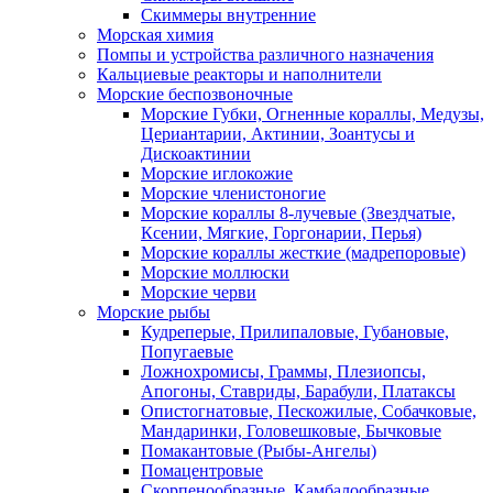
Скиммеры внутренние
Морская химия
Помпы и устройства различного назначения
Кальциевые реакторы и наполнители
Морские беспозвоночные
Морские Губки, Огненные кораллы, Медузы,
Цериантарии, Актинии, Зоантусы и
Дискоактинии
Морские иглокожие
Морские членистоногие
Морские кораллы 8-лучевые (Звездчатые,
Ксении, Мягкие, Горгонарии, Перья)
Морские кораллы жесткие (мадрепоровые)
Морские моллюски
Морские черви
Морские рыбы
Кудреперые, Прилипаловые, Губановые,
Попугаевые
Ложнохромисы, Граммы, Плезиопсы,
Апогоны, Ставриды, Барабули, Платаксы
Опистогнатовые, Пескожилые, Собачковые,
Мандаринки, Головешковые, Бычковые
Помакантовые (Рыбы-Ангелы)
Помацентровые
Скорпенообразные, Камбалообразные,