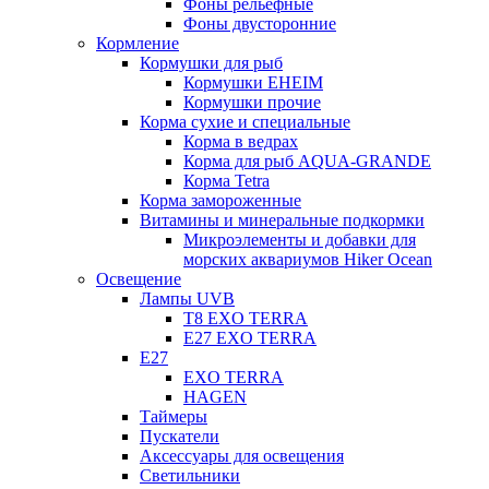
Фоны рельефные
Фоны двусторонние
Кормление
Кормушки для рыб
Кормушки EHEIM
Кормушки прочие
Корма сухие и специальные
Корма в ведрах
Корма для рыб AQUA-GRANDE
Корма Tetra
Корма замороженные
Витамины и минеральные подкормки
Микроэлементы и добавки для
морских аквариумов Hiker Ocean
Освещение
Лампы UVB
Т8 EXO TERRA
Е27 EXO TERRA
Е27
EXO TERRA
HAGEN
Таймеры
Пускатели
Аксессуары для освещения
Светильники