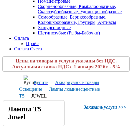
Помацентровые
Скорпенообразные, Камбалообразные,
Скалозубообразные, Удильщикообразные
Сомообразные, Бериксообразные,
Колюшкообразные, Груперы, Антиасы
Хирурговидные
Щетинозубые (Рыбы-Бабочки)
Оплата
Прайс
Оплата Счета
Цены на товары и услуги указаны без НДС.
Актуальная ставка НДС с 1 января 2026г. - 5%
Купить
Аквариумные товары
Освещение
Лампы люминесцентные
T5
JUWEL
Заказать услуги >>>
Лампы T5
Juwel