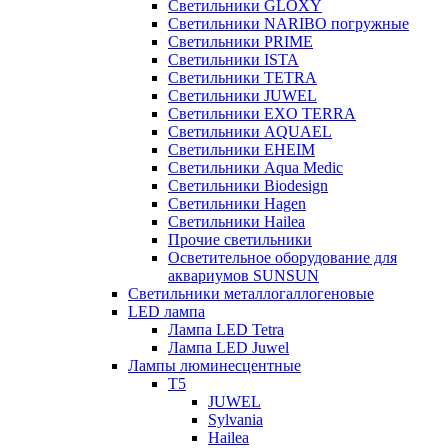
Светильники GLOXY
Светильники NARIBO погружные
Светильники PRIME
Светильники ISTA
Светильники TETRA
Светильники JUWEL
Светильники EXO TERRA
Светильники AQUAEL
Светильники EHEIM
Светильники Aqua Medic
Светильники Biodesign
Светильники Hagen
Светильники Hailea
Прочие светильники
Осветительное оборудование для
аквариумов SUNSUN
Светильники металлогаллогеновые
LED лампа
Лампа LED Tetra
Лампа LED Juwel
Лампы люминесцентные
T5
JUWEL
Sylvania
Hailea