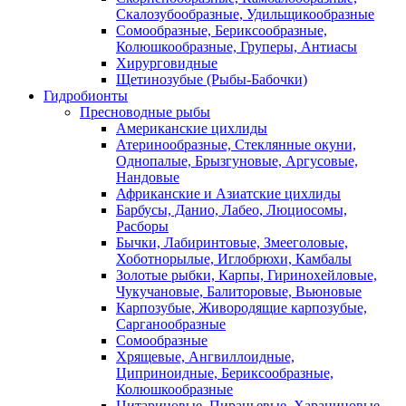
Скалозубообразные, Удильщикообразные
Сомообразные, Бериксообразные,
Колюшкообразные, Груперы, Антиасы
Хирурговидные
Щетинозубые (Рыбы-Бабочки)
Гидробионты
Пресноводные рыбы
Американские цихлиды
Атеринообразные, Стеклянные окуни,
Однопалые, Брызгуновые, Аргусовые,
Нандовые
Африканские и Азиатские цихлиды
Барбусы, Данио, Лабео, Люциосомы,
Расборы
Бычки, Лабиринтовые, Змееголовые,
Хоботнорылые, Иглобрюхи, Камбалы
Золотые рыбки, Карпы, Гиринохейловые,
Чукучановые, Балиторовые, Вьюновые
Карпозубые, Живородящие карпозубые,
Сарганообразные
Сомообразные
Хрящевые, Ангвиллоидные,
Циприноидные, Бериксообразные,
Колюшкообразные
Цитариновые, Пираньевые, Харациновые,