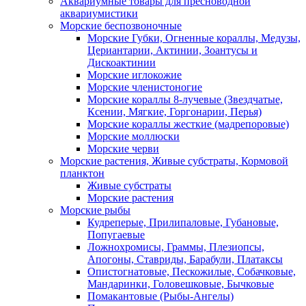
Аквариумные товары для пресноводной
аквариумистики
Морские беспозвоночные
Морские Губки, Огненные кораллы, Медузы,
Цериантарии, Актинии, Зоантусы и
Дискоактинии
Морские иглокожие
Морские членистоногие
Морские кораллы 8-лучевые (Звездчатые,
Ксении, Мягкие, Горгонарии, Перья)
Морские кораллы жесткие (мадрепоровые)
Морские моллюски
Морские черви
Морские растения, Живые субстраты, Кормовой
планктон
Живые субстраты
Морские растения
Морские рыбы
Кудреперые, Прилипаловые, Губановые,
Попугаевые
Ложнохромисы, Граммы, Плезиопсы,
Апогоны, Ставриды, Барабули, Платаксы
Опистогнатовые, Пескожилые, Собачковые,
Мандаринки, Головешковые, Бычковые
Помакантовые (Рыбы-Ангелы)