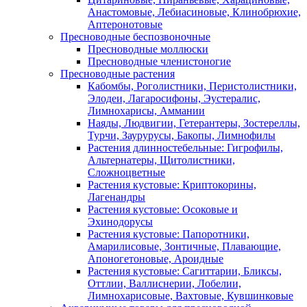
Анастомовые, Лебиасиновые, Клинобрюхие,
Аптеронотовые
Пресноводные беспозвоночные
Пресноводные моллюски
Пресноводные членистоногие
Пресноводные растения
Кабомбы, Роголистники, Перистолистники,
Элодеи, Лагаросифоны, Эустералис,
Лимнохарисы, Аммании
Наяды, Людвигии, Гетерантеры, Зостереллы,
Турчи, Заурурусы, Бакопы, Лимнофилы
Растения длинностебельные: Гигрофилы,
Альтернатеры, Щитолистники,
Сложноцветные
Растения кустовые: Криптокорины,
Лагенандры
Растения кустовые: Осоковые и
Эхинодорусы
Растения кустовые: Папоротники,
Амарилисовые, Зонтичные, Плавающие,
Апоногетоновые, Ароидные
Растения кустовые: Сагиттарии, Бликсы,
Оттлии, Валлиснерии, Лобелии,
Лимнохарисовые, Вахтовые, Кувшинковые