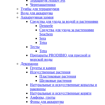
Террариум Nomoy Pet
Черепашатники
Тумбы для террариумов
Вода для аквариума
Аквариумная химия
Средства для ухода за водой и растениями
Dennerle
Средства для ухода за растениями
Seachem
Sera
Tetra
Тесты
Tetra
Препараты PRODIBIO для пресной и
морской воды
Декорации
Грунты и камни
Искусственные растения
Пластиковые растения
Шелковые растения
Натуральные и искусственные кораллы и
раковины
Натуральные и искусственные коряги
Амфоры, гроты
Фоны для аквариума