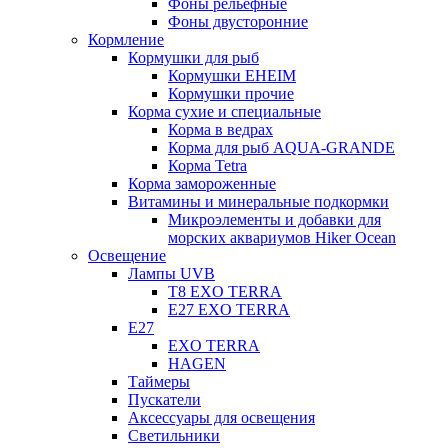
Фоны рельефные
Фоны двусторонние
Кормление
Кормушки для рыб
Кормушки EHEIM
Кормушки прочие
Корма сухие и специальные
Корма в ведрах
Корма для рыб AQUA-GRANDE
Корма Tetra
Корма замороженные
Витамины и минеральные подкормки
Микроэлементы и добавки для
морских аквариумов Hiker Ocean
Освещение
Лампы UVB
Т8 EXO TERRA
Е27 EXO TERRA
Е27
EXO TERRA
HAGEN
Таймеры
Пускатели
Аксессуары для освещения
Светильники