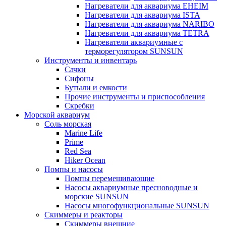
Нагреватели для аквариума EHEIM
Нагреватели для аквариума ISTA
Нагреватели для аквариума NARIBO
Нагреватели для аквариума TETRA
Нагреватели аквариумные с
терморегулятором SUNSUN
Инструменты и инвентарь
Сачки
Сифоны
Бутыли и емкости
Прочие инструменты и приспособления
Скребки
Морской аквариум
Соль морская
Marine Life
Prime
Red Sea
Hiker Ocean
Помпы и насосы
Помпы перемешивающие
Насосы аквариумные пресноводные и
морские SUNSUN
Насосы многофункциональные SUNSUN
Скиммеры и реакторы
Скиммеры внешние