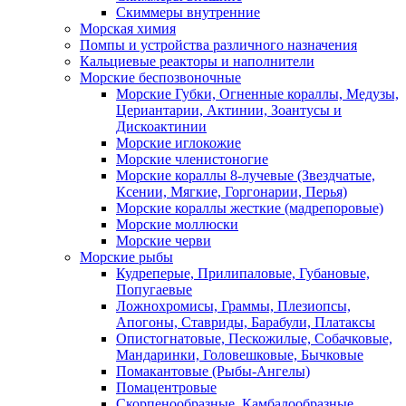
Скиммеры внутренние
Морская химия
Помпы и устройства различного назначения
Кальциевые реакторы и наполнители
Морские беспозвоночные
Морские Губки, Огненные кораллы, Медузы,
Цериантарии, Актинии, Зоантусы и
Дискоактинии
Морские иглокожие
Морские членистоногие
Морские кораллы 8-лучевые (Звездчатые,
Ксении, Мягкие, Горгонарии, Перья)
Морские кораллы жесткие (мадрепоровые)
Морские моллюски
Морские черви
Морские рыбы
Кудреперые, Прилипаловые, Губановые,
Попугаевые
Ложнохромисы, Граммы, Плезиопсы,
Апогоны, Ставриды, Барабули, Платаксы
Опистогнатовые, Пескожилые, Собачковые,
Мандаринки, Головешковые, Бычковые
Помакантовые (Рыбы-Ангелы)
Помацентровые
Скорпенообразные, Камбалообразные,