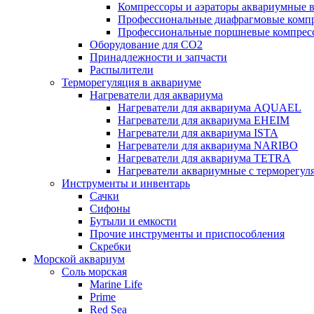
Компрессоры и аэраторы аквариумные
Профессиональные диафрагмовые ком
Профессиональные поршневые компре
Оборудование для CO2
Принадлежности и запчасти
Распылители
Терморегуляция в аквариуме
Нагреватели для аквариума
Нагреватели для аквариума AQUAEL
Нагреватели для аквариума EHEIM
Нагреватели для аквариума ISTA
Нагреватели для аквариума NARIBO
Нагреватели для аквариума TETRA
Нагреватели аквариумные с терморег
Инструменты и инвентарь
Сачки
Сифоны
Бутыли и емкости
Прочие инструменты и приспособления
Скребки
Морской аквариум
Соль морская
Marine Life
Prime
Red Sea