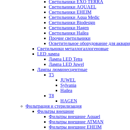
Светильники EXO TERRA
Светильники AQUAEL
Светильники EHEIM
Светильники Aqua Medic
Светильники Biodesign
Светильники Hagen
Светильники Hailea
Прочие светильники
Осветительное оборудование для аква
Светильники металлогаллогеновые
LED лампа
Лампа LED Tetra
Лампа LED Juwel
Лампы люминесцентные
T5
JUWEL
Sylvania
Hailea
T8
HAGEN
Фильтрация и стерилизация
Фильтры внешние
Фильтры внешние Aquael
Фильтры внешние ATMAN
Фильтры внешние EHEIM