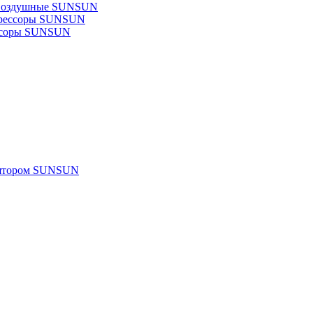
 воздушные SUNSUN
прессоры SUNSUN
ссоры SUNSUN
улятором SUNSUN