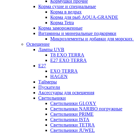
Кормушки прочие
Корма сухие и специальные
Корма в ведрах
Корма для рыб AQUA-GRANDE
Корма Tetra
Корма замороженные
Витамины и минеральные подкормки
Микроэлементы и добавки для морских 
Освещение
Лампы UVB
Т8 EXO TERRA
Е27 EXO TERRA
Е27
EXO TERRA
HAGEN
Таймеры
Пускатели
Аксессуары для освещения
Светильники
Светильники GLOXY
Светильники NARIBO погружные
Светильники PRIME
Светильники ISTA
Светильники TETRA
Светильники JUWEL