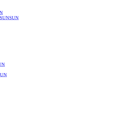
UN
) SUNSUN
SUN
SUN