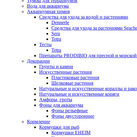
Тумбы для террариумов
Вода для аквариума
Аквариумная химия
Средства для ухода за водой и растениями
Dennerle
Средства для ухода за растениями Seach
Sera
Tetra
Тесты
Tetra
Препараты PRODIBIO для пресной и морской
Декорации
Грунты и камни
Искусственные растения
Пластиковые растения
Шелковые растения
Натуральные и искусственные кораллы и рак
Натуральные и искусственные коряги
Амфоры, гроты
Фоны для аквариума
Фоны рельефные
Фоны двусторонние
Кормление
Кормушки для рыб
Кормушки EHEIM