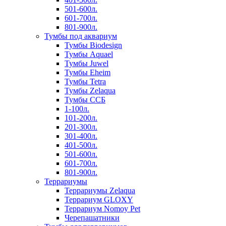
501-600л.
601-700л.
801-900л.
Тумбы под аквариум
Тумбы Biodesign
Тумбы Aquael
Тумбы Juwel
Тумбы Eheim
Тумбы Tetra
Тумбы Zelaqua
Тумбы ССБ
1-100л.
101-200л.
201-300л.
301-400л.
401-500л.
501-600л.
601-700л.
801-900л.
Террариумы
Террариумы Zelaqua
Террариум GLOXY
Террариум Nomoy Pet
Черепашатники