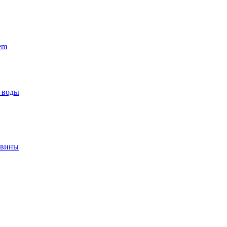
em
 воды
овины