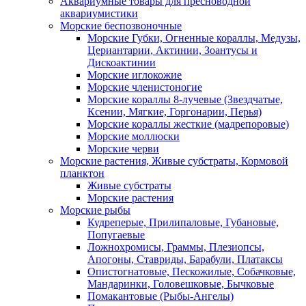
Аквариумные товары для пресноводной
аквариумистики
Морские беспозвоночные
Морские Губки, Огненные кораллы, Медузы,
Цериантарии, Актинии, Зоантусы и
Дискоактинии
Морские иглокожие
Морские членистоногие
Морские кораллы 8-лучевые (Звездчатые,
Ксении, Мягкие, Горгонарии, Перья)
Морские кораллы жесткие (мадрепоровые)
Морские моллюски
Морские черви
Морские растения, Живые субстраты, Кормовой
планктон
Живые субстраты
Морские растения
Морские рыбы
Кудреперые, Прилипаловые, Губановые,
Попугаевые
Ложнохромисы, Граммы, Плезиопсы,
Апогоны, Ставриды, Барабули, Платаксы
Опистогнатовые, Пескожилые, Собачковые,
Мандаринки, Головешковые, Бычковые
Помакантовые (Рыбы-Ангелы)