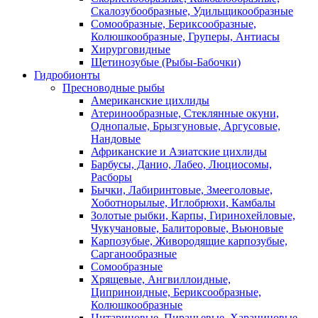
Скалозубообразные, Удильщикообразные
Сомообразные, Бериксообразные,
Колюшкообразные, Груперы, Антиасы
Хирурговидные
Щетинозубые (Рыбы-Бабочки)
Гидробионты
Пресноводные рыбы
Американские цихлиды
Атеринообразные, Стеклянные окуни,
Однопалые, Брызгуновые, Аргусовые,
Нандовые
Африканские и Азиатские цихлиды
Барбусы, Данио, Лабео, Люциосомы,
Расборы
Бычки, Лабиринтовые, Змееголовые,
Хоботнорылые, Иглобрюхи, Камбалы
Золотые рыбки, Карпы, Гиринохейловые,
Чукучановые, Балиторовые, Вьюновые
Карпозубые, Живородящие карпозубые,
Сарганообразные
Сомообразные
Хрящевые, Ангвиллоидные,
Циприноидные, Бериксообразные,
Колюшкообразные
Цитариновые, Пираньевые, Харациновые,