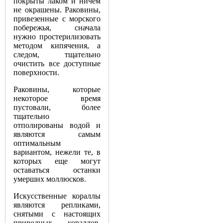
покрыты лаком и ничем
не окрашены. Раковины,
привезенные с морского
побережья, сначала
нужно простерилизовать
методом кипячения, а
следом, тщательно
очистить все доступные
поверхности.
Раковины, которые
некоторое время
пустовали, более
тщательно
отполированы водой и
являются самым
оптимальным
вариантом, нежели те, в
которых еще могут
оставаться останки
умерших моллюсков.
Искусственные кораллы
являются репликами,
снятыми с настоящих
природных кораллов.