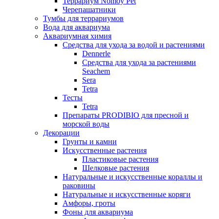
Террариум Nomoy Pet
Черепашатники
Тумбы для террариумов
Вода для аквариума
Аквариумная химия
Средства для ухода за водой и растениями
Dennerle
Средства для ухода за растениями
Seachem
Sera
Tetra
Тесты
Tetra
Препараты PRODIBIO для пресной и
морской воды
Декорации
Грунты и камни
Искусственные растения
Пластиковые растения
Шелковые растения
Натуральные и искусственные кораллы и
раковины
Натуральные и искусственные коряги
Амфоры, гроты
Фоны для аквариума