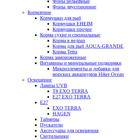
Фоны рельефные
Фоны двусторонние
Кормление
Кормушки для рыб
Кормушки EHEIM
Кормушки прочие
Корма сухие и специальные
Корма в ведрах
Корма для рыб AQUA-GRANDE
Корма Tetra
Корма замороженные
Витамины и минеральные подкормки
Микроэлементы и добавки для
морских аквариумов Hiker Ocean
Освещение
Лампы UVB
Т8 EXO TERRA
Е27 EXO TERRA
Е27
EXO TERRA
HAGEN
Таймеры
Пускатели
Аксессуары для освещения
Светильники