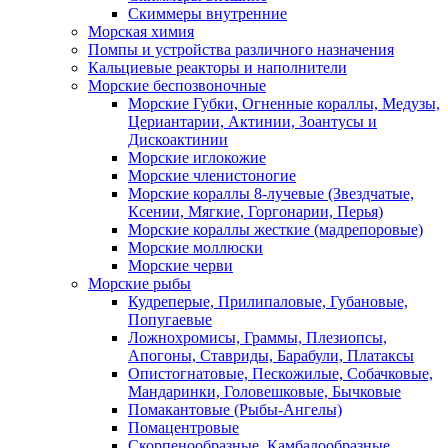
Скиммеры внутренние
Морская химия
Помпы и устройства различного назначения
Кальциевые реакторы и наполнители
Морские беспозвоночные
Морские Губки, Огненные кораллы, Медузы,
Цериантарии, Актинии, Зоантусы и
Дискоактинии
Морские иглокожие
Морские членистоногие
Морские кораллы 8-лучевые (Звездчатые,
Ксении, Мягкие, Горгонарии, Перья)
Морские кораллы жесткие (мадрепоровые)
Морские моллюски
Морские черви
Морские рыбы
Кудреперые, Прилипаловые, Губановые,
Попугаевые
Ложнохромисы, Граммы, Плезиопсы,
Апогоны, Ставриды, Барабули, Платаксы
Опистогнатовые, Пескожилые, Собачковые,
Мандаринки, Головешковые, Бычковые
Помакантовые (Рыбы-Ангелы)
Помацентровые
Скорпенообразные, Камбалообразные,