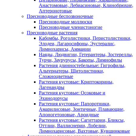
Анастомовые, Лебиасиновые, Клинобрюхие,
Аптеронотовые
Пресноводные беспозвоночные
Пресноводные моллюски
Пресноводные членистоногие
Пресноводные растения
Кабомбы, Роголистники, Перистолистники,
Элодеи, Лагаросифоны, Эустералис,
Лимнохарисы, Аммании
Наяды, Людвигии, Гетерантеры, Зостереллы,
Турчи, Заурурусы, Бакопы, Лимнофилы
Растения длинностебельные: Гигрофилы,
Альтернатеры, Щитолистники,
Сложноцветные
Растения кустовые: Криптокорины,
Лагенандры
Растения кустовые: Осоковые и
Эхинодорусы
Растения кустовые: Папоротники,
Амарилисовые, Зонтичные, Плавающие,
Апоногетоновые, Ароидные
Растения кустовые: Сагиттарии, Бликсы,
Оттлии, Валлиснерии, Лобелии,
Лимнохарисовые, Вахтовые, Кувшинковые