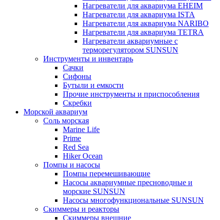
Нагреватели для аквариума EHEIM
Нагреватели для аквариума ISTA
Нагреватели для аквариума NARIBO
Нагреватели для аквариума TETRA
Нагреватели аквариумные с
терморегулятором SUNSUN
Инструменты и инвентарь
Сачки
Сифоны
Бутыли и емкости
Прочие инструменты и приспособления
Скребки
Морской аквариум
Соль морская
Marine Life
Prime
Red Sea
Hiker Ocean
Помпы и насосы
Помпы перемешивающие
Насосы аквариумные пресноводные и
морские SUNSUN
Насосы многофункциональные SUNSUN
Скиммеры и реакторы
Скиммеры внешние