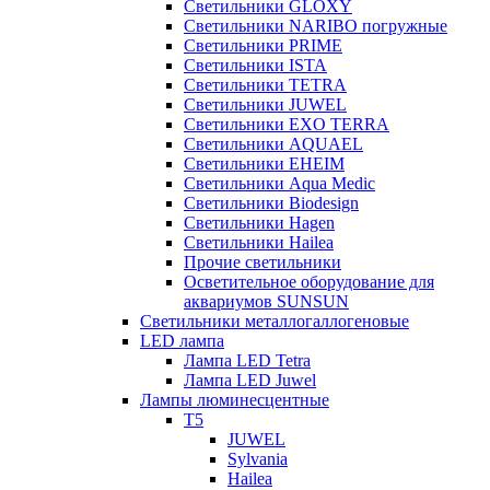
Светильники GLOXY
Светильники NARIBO погружные
Светильники PRIME
Светильники ISTA
Светильники TETRA
Светильники JUWEL
Светильники EXO TERRA
Светильники AQUAEL
Светильники EHEIM
Светильники Aqua Medic
Светильники Biodesign
Светильники Hagen
Светильники Hailea
Прочие светильники
Осветительное оборудование для
аквариумов SUNSUN
Светильники металлогаллогеновые
LED лампа
Лампа LED Tetra
Лампа LED Juwel
Лампы люминесцентные
T5
JUWEL
Sylvania
Hailea