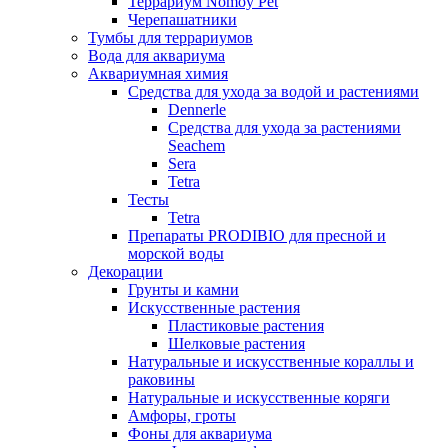
Террариум Nomoy Pet
Черепашатники
Тумбы для террариумов
Вода для аквариума
Аквариумная химия
Средства для ухода за водой и растениями
Dennerle
Средства для ухода за растениями
Seachem
Sera
Tetra
Тесты
Tetra
Препараты PRODIBIO для пресной и
морской воды
Декорации
Грунты и камни
Искусственные растения
Пластиковые растения
Шелковые растения
Натуральные и искусственные кораллы и
раковины
Натуральные и искусственные коряги
Амфоры, гроты
Фоны для аквариума