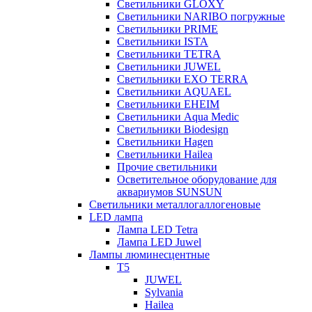
Светильники GLOXY
Светильники NARIBO погружные
Светильники PRIME
Светильники ISTA
Светильники TETRA
Светильники JUWEL
Светильники EXO TERRA
Светильники AQUAEL
Светильники EHEIM
Светильники Aqua Medic
Светильники Biodesign
Светильники Hagen
Светильники Hailea
Прочие светильники
Осветительное оборудование для
аквариумов SUNSUN
Светильники металлогаллогеновые
LED лампа
Лампа LED Tetra
Лампа LED Juwel
Лампы люминесцентные
T5
JUWEL
Sylvania
Hailea