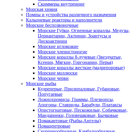
Скиммеры внутренние
Морская химия
Помпы и устройства различного назначения
Кальциевые реакторы и наполнители
Морские беспозвоночные
Морские Губки, Огненные кораллы, Медузы,
Цериантарии, Актинии, Зоантусы и
Дискоактинии
Морские иглокожие
Морские членистоногие
Морские кораллы 8-лучевые (Звездчатые,
Ксении, Мягкие, Горгонарии, Перья)
Морские кораллы жесткие (мадрепоровые)
Морские моллюски
Морские черви
Морские рыбы
Кудреперые, Прилипаловые, Губановые,
Попугаевые
Ложнохромисы, Граммы, Плезиопсы,
Апогоны, Ставриды, Барабули, Платаксы
Опистогнатовые, Пескожилые, Собачковые,
Мандаринки, Головешковые, Бычковые
Помакантовые (Рыбы-Ангелы)
Помацентровые
Скорпенообразные, Камбалообразные,