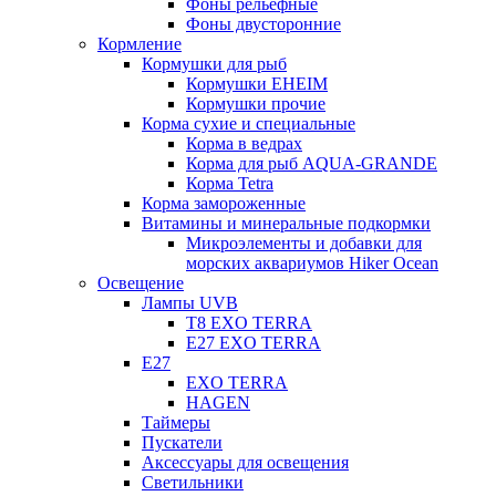
Фоны рельефные
Фоны двусторонние
Кормление
Кормушки для рыб
Кормушки EHEIM
Кормушки прочие
Корма сухие и специальные
Корма в ведрах
Корма для рыб AQUA-GRANDE
Корма Tetra
Корма замороженные
Витамины и минеральные подкормки
Микроэлементы и добавки для
морских аквариумов Hiker Ocean
Освещение
Лампы UVB
Т8 EXO TERRA
Е27 EXO TERRA
Е27
EXO TERRA
HAGEN
Таймеры
Пускатели
Аксессуары для освещения
Светильники