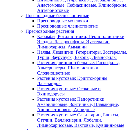
Анастомовые, Лебиасиновые, Клинобрюхие,
Аптеронотовые
Пресноводные беспозвоночные
Пресноводные моллюски
Пресноводные членистоногие
Пресноводные растения
Кабомбы, Роголистники, Перистолистники,
Элодеи, Лагаросифоны, Эустералис,
Лимнохарисы, Аммании
Наяды, Людвигии, Гетерантеры, Зостереллы,
Турчи, Заурурусы, Бакопы, Лимнофилы
Растения длинностебельные: Гигрофилы,
Альтернатеры, Щитолистники,
Сложноцветные
Растения кустовые: Криптокорины,
Лагенандры
Растения кустовые: Осоковые и
Эхинодорусы
Растения кустовые: Папоротники,
Амарилисовые, Зонтичные, Плавающие,
Апоногетоновые, Ароидные
Растения кустовые: Сагиттарии, Бликсы,
Оттлии, Валлиснерии, Лобелии,
Лимнохарисовые, Вахтовые, Кувшинковые