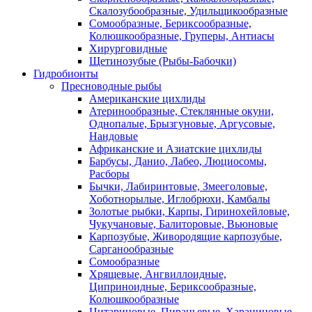
Скалозубообразные, Удильщикообразные
Сомообразные, Бериксообразные,
Колюшкообразные, Груперы, Антиасы
Хирурговидные
Щетинозубые (Рыбы-Бабочки)
Гидробионты
Пресноводные рыбы
Американские цихлиды
Атеринообразные, Стеклянные окуни,
Однопалые, Брызгуновые, Аргусовые,
Нандовые
Африканские и Азиатские цихлиды
Барбусы, Данио, Лабео, Люциосомы,
Расборы
Бычки, Лабиринтовые, Змееголовые,
Хоботнорылые, Иглобрюхи, Камбалы
Золотые рыбки, Карпы, Гиринохейловые,
Чукучановые, Балиторовые, Вьюновые
Карпозубые, Живородящие карпозубые,
Сарганообразные
Сомообразные
Хрящевые, Ангвиллоидные,
Циприноидные, Бериксообразные,
Колюшкообразные
Цитариновые, Пираньевые, Харациновые,