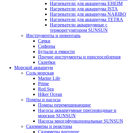
Нагреватели для аквариума EHEIM
Нагреватели для аквариума ISTA
Нагреватели для аквариума NARIBO
Нагреватели для аквариума TETRA
Нагреватели аквариумные с
терморегулятором SUNSUN
Инструменты и инвентарь
Сачки
Сифоны
Бутыли и емкости
Прочие инструменты и приспособления
Скребки
Морской аквариум
Соль морская
Marine Life
Prime
Red Sea
Hiker Ocean
Помпы и насосы
Помпы перемешивающие
Насосы аквариумные пресноводные и
морские SUNSUN
Насосы многофункциональные SUNSUN
Скиммеры и реакторы
Скиммеры внешние