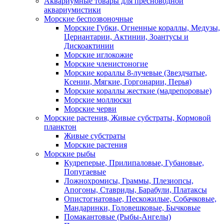
Аквариумные товары для пресноводной
аквариумистики
Морские беспозвоночные
Морские Губки, Огненные кораллы, Медузы,
Цериантарии, Актинии, Зоантусы и
Дискоактинии
Морские иглокожие
Морские членистоногие
Морские кораллы 8-лучевые (Звездчатые,
Ксении, Мягкие, Горгонарии, Перья)
Морские кораллы жесткие (мадрепоровые)
Морские моллюски
Морские черви
Морские растения, Живые субстраты, Кормовой
планктон
Живые субстраты
Морские растения
Морские рыбы
Кудреперые, Прилипаловые, Губановые,
Попугаевые
Ложнохромисы, Граммы, Плезиопсы,
Апогоны, Ставриды, Барабули, Платаксы
Опистогнатовые, Пескожилые, Собачковые,
Мандаринки, Головешковые, Бычковые
Помакантовые (Рыбы-Ангелы)