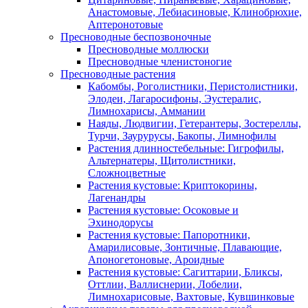
Анастомовые, Лебиасиновые, Клинобрюхие,
Аптеронотовые
Пресноводные беспозвоночные
Пресноводные моллюски
Пресноводные членистоногие
Пресноводные растения
Кабомбы, Роголистники, Перистолистники,
Элодеи, Лагаросифоны, Эустералис,
Лимнохарисы, Аммании
Наяды, Людвигии, Гетерантеры, Зостереллы,
Турчи, Заурурусы, Бакопы, Лимнофилы
Растения длинностебельные: Гигрофилы,
Альтернатеры, Щитолистники,
Сложноцветные
Растения кустовые: Криптокорины,
Лагенандры
Растения кустовые: Осоковые и
Эхинодорусы
Растения кустовые: Папоротники,
Амарилисовые, Зонтичные, Плавающие,
Апоногетоновые, Ароидные
Растения кустовые: Сагиттарии, Бликсы,
Оттлии, Валлиснерии, Лобелии,
Лимнохарисовые, Вахтовые, Кувшинковые