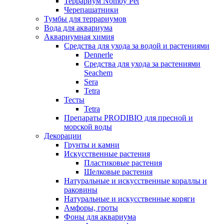
Террариум Nomoy Pet
Черепашатники
Тумбы для террариумов
Вода для аквариума
Аквариумная химия
Средства для ухода за водой и растениями
Dennerle
Средства для ухода за растениями
Seachem
Sera
Tetra
Тесты
Tetra
Препараты PRODIBIO для пресной и
морской воды
Декорации
Грунты и камни
Искусственные растения
Пластиковые растения
Шелковые растения
Натуральные и искусственные кораллы и
раковины
Натуральные и искусственные коряги
Амфоры, гроты
Фоны для аквариума