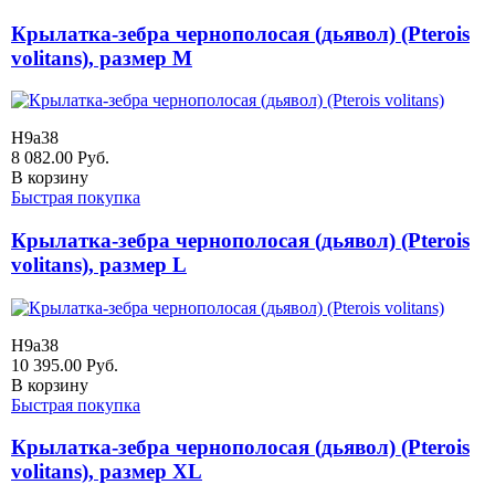
Крылатка-зебра чернополосая (дьявол) (Pterois
volitans), размер M
H9a38
8 082.00
Руб.
В корзину
Быстрая покупка
Крылатка-зебра чернополосая (дьявол) (Pterois
volitans), размер L
H9a38
10 395.00
Руб.
В корзину
Быстрая покупка
Крылатка-зебра чернополосая (дьявол) (Pterois
volitans), размер XL