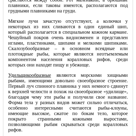
плавники, если таковы имеются, располагаются под
грудными плавниками на груди.
Мягкие лучи зачастую отсутствуют, а колючки у
некоторых из них сливаются в один единый шип,
который располагается в специальном кожном кармане.
Чешуйный покров очень видоизменен и представлен
иглами, пластинками, шипами и мелкими шипиками.
Скалозубообразные – в основном всеядные или
плотоядные рыбы, которые являются неотъемлемым
компонентом населения коралловых рифов, среди
которых они находят пищу и убежище.
Удильщикообразные
являются морскими хищными
рыбами, имеющими довольно своеобразное строение.
Первый луч спинного плавника у них немного сдвинут
к верхней челюсти и похож на своеобразное «удилище»,
благодаря чему эти рыбы и получили свое название.
Форма тела у разных видов может сильно отличаться,
особенно интересными считаются рыбы-клоуны,
имеющие высокое, сжатое по бокам тело, которое
покрыто странными кожными выростами,
позволяющими рыбам скрываться среди коралловых
рифов.