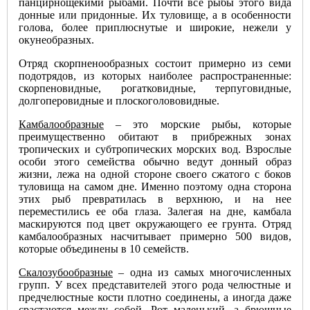
панцирнощекими рыбами. Почти все рыбы этого вида
донные или придонные. Их туловище, а в особенности
голова, более приплюснутые и широкие, нежели у
окунеобразных.
Отряд скорпненообразных состоит примерно из семи
подотрядов, из которых наиболее распространенные:
скорпеновидные, рогатковидные, терпуговидные,
долгоперовидные и плоскоголововидные.
Камбалообразные
– это морские рыбы, которые
преимущественно обитают в прибрежных зонах
тропических и субтропических морских вод. Взрослые
особи этого семейства обычно ведут донный образ
жизни, лежа на одной стороне своего сжатого с боков
туловища на самом дне. Именно поэтому одна сторона
этих рыб превратилась в верхнюю, и на нее
переместились ее оба глаза. Залегая на дне, камбала
маскируются под цвет окружающего ее грунта. Отряд
камбалообразных насчитывает примерно 500 видов,
которые объединены в 10 семейств.
Скалозубообразные
– одна из самых многочисленных
групп. У всех представителей этого рода челюстные и
предчелюстные кости плотно соединены, а иногда даже
срастаются между собой. Рот маленький, а брюшные