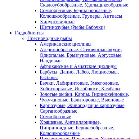
Скалозубообразные, Удильщикообразные
Сомообразные, Бериксообразные,
Колюшкообразные, Груперы, Антиасы
Хирурговидные
Щетинозубые (Рыбы-Бабочки)
Гидробионты
Пресноводные рыбы
Американские цихлиды
Атеринообразные, Стеклянные окуни,
Однопалые, Брызгуновые, Аргусовые,
Нандовые
Африканские и Азиатские цихлиды
Барбусы, Данио, Лабео, Люциосомы,
Расборы
Бычки, Лабиринтовые, Змееголовые,
Хоботнорылые, Иглобрюхи, Камбалы
Золотые рыбки, Карпы, Гиринохейловые,
Чукучановые, Балиторовые, Вьюновые
Карпозубые, Живородящие карпозубые,
Сарганообразные
Сомообразные
Хрящевые, Ангвиллоидные,
Циприноидные, Бериксообразные,
Колюшкообразные
Цитариновые, Пираньевые, Харациновые,