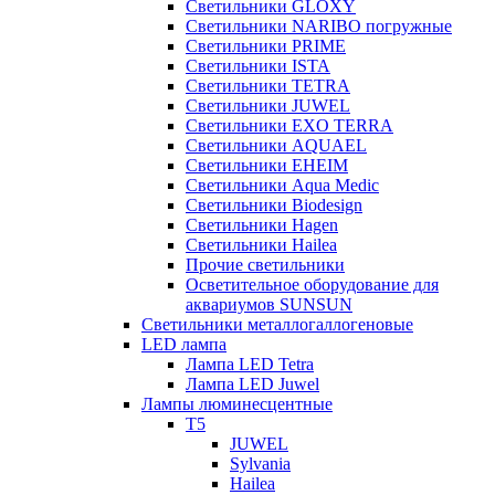
Светильники GLOXY
Светильники NARIBO погружные
Светильники PRIME
Светильники ISTA
Светильники TETRA
Светильники JUWEL
Светильники EXO TERRA
Светильники AQUAEL
Светильники EHEIM
Светильники Aqua Medic
Светильники Biodesign
Светильники Hagen
Светильники Hailea
Прочие светильники
Осветительное оборудование для
аквариумов SUNSUN
Светильники металлогаллогеновые
LED лампа
Лампа LED Tetra
Лампа LED Juwel
Лампы люминесцентные
T5
JUWEL
Sylvania
Hailea