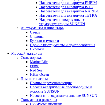
Нагреватели для аквариума EHEIM
Нагреватели для аквариума ISTA
Нагреватели для аквариума NARIBO
Нагреватели для аквариума TETRA
Нагреватели аквариумные с
терморегулятором SUNSUN
Инструменты и инвентарь
Сачки
Сифоны
Бутыли и емкости
Прочие инструменты и приспособления
Скребки
Морской аквариум
Соль морская
Marine Life
Prime
Red Sea
Hiker Ocean
Помпы и насосы
Помпы перемешивающие
Насосы аквариумные пресноводные и
морские SUNSUN
Насосы многофункциональные SUNSUN
Скиммеры и реакторы
Скиммеры внешние