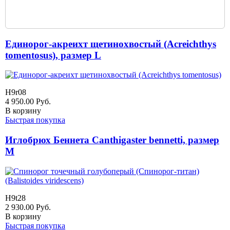
Единорог-акреихт щетинохвостый (Acreichthys
tomentosus), размер L
H9r08
4 950.00
Руб.
В корзину
Быстрая покупка
Иглобрюх Беннета Canthigaster bennetti, размер
M
H9t28
2 930.00
Руб.
В корзину
Быстрая покупка