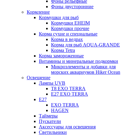
Фоны рельефные
Фоны двусторонние
Кормление
Кормушки для рыб
Кормушки EHEIM
Кормушки прочие
Корма сухие и специальные
Корма в ведрах
Корма для рыб AQUA-GRANDE
Корма Tetra
Корма замороженные
Витамины и минеральные подкормки
Микроэлементы и добавки для
морских аквариумов Hiker Ocean
Освещение
Лампы UVB
Т8 EXO TERRA
Е27 EXO TERRA
Е27
EXO TERRA
HAGEN
Таймеры
Пускатели
Аксессуары для освещения
Светильники