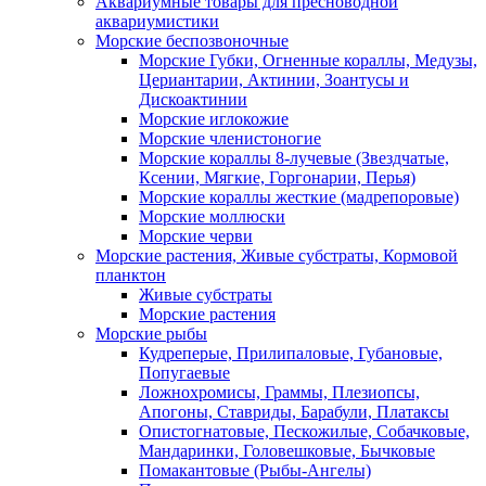
Аквариумные товары для пресноводной
аквариумистики
Морские беспозвоночные
Морские Губки, Огненные кораллы, Медузы,
Цериантарии, Актинии, Зоантусы и
Дискоактинии
Морские иглокожие
Морские членистоногие
Морские кораллы 8-лучевые (Звездчатые,
Ксении, Мягкие, Горгонарии, Перья)
Морские кораллы жесткие (мадрепоровые)
Морские моллюски
Морские черви
Морские растения, Живые субстраты, Кормовой
планктон
Живые субстраты
Морские растения
Морские рыбы
Кудреперые, Прилипаловые, Губановые,
Попугаевые
Ложнохромисы, Граммы, Плезиопсы,
Апогоны, Ставриды, Барабули, Платаксы
Опистогнатовые, Пескожилые, Собачковые,
Мандаринки, Головешковые, Бычковые
Помакантовые (Рыбы-Ангелы)