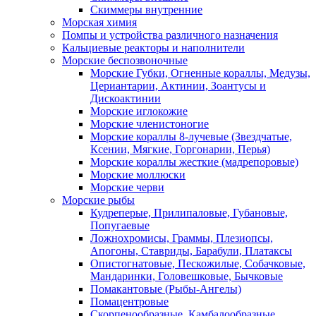
Скиммеры внутренние
Морская химия
Помпы и устройства различного назначения
Кальциевые реакторы и наполнители
Морские беспозвоночные
Морские Губки, Огненные кораллы, Медузы,
Цериантарии, Актинии, Зоантусы и
Дискоактинии
Морские иглокожие
Морские членистоногие
Морские кораллы 8-лучевые (Звездчатые,
Ксении, Мягкие, Горгонарии, Перья)
Морские кораллы жесткие (мадрепоровые)
Морские моллюски
Морские черви
Морские рыбы
Кудреперые, Прилипаловые, Губановые,
Попугаевые
Ложнохромисы, Граммы, Плезиопсы,
Апогоны, Ставриды, Барабули, Платаксы
Опистогнатовые, Пескожилые, Собачковые,
Мандаринки, Головешковые, Бычковые
Помакантовые (Рыбы-Ангелы)
Помацентровые
Скорпенообразные, Камбалообразные,