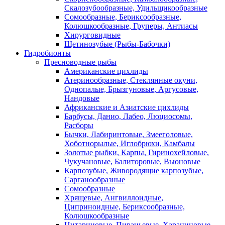
Скалозубообразные, Удильщикообразные
Сомообразные, Бериксообразные,
Колюшкообразные, Груперы, Антиасы
Хирурговидные
Щетинозубые (Рыбы-Бабочки)
Гидробионты
Пресноводные рыбы
Американские цихлиды
Атеринообразные, Стеклянные окуни,
Однопалые, Брызгуновые, Аргусовые,
Нандовые
Африканские и Азиатские цихлиды
Барбусы, Данио, Лабео, Люциосомы,
Расборы
Бычки, Лабиринтовые, Змееголовые,
Хоботнорылые, Иглобрюхи, Камбалы
Золотые рыбки, Карпы, Гиринохейловые,
Чукучановые, Балиторовые, Вьюновые
Карпозубые, Живородящие карпозубые,
Сарганообразные
Сомообразные
Хрящевые, Ангвиллоидные,
Циприноидные, Бериксообразные,
Колюшкообразные
Цитариновые, Пираньевые, Харациновые,