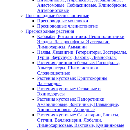
Анастомовые, Лебиасиновые, Клинобрюхие,
Аптеронотовые
Пресноводные беспозвоночные
Пресноводные моллюски
Пресноводные членистоногие
Пресноводные растения
Кабомбы, Роголистники, Перистолистники,
Элодеи, Лагаросифоны, Эустералис,
Лимнохарисы, Аммании
Наяды, Людвигии, Гетерантеры, Зостереллы,
Турчи, Заурурусы, Бакопы, Лимнофилы
Растения длинностебельные: Гигрофилы,
Альтернатеры, Щитолистники,
Сложноцветные
Растения кустовые: Криптокорины,
Лагенандры
Растения кустовые: Осоковые и
Эхинодорусы
Растения кустовые: Папоротники,
Амарилисовые, Зонтичные, Плавающие,
Апоногетоновые, Ароидные
Растения кустовые: Сагиттарии, Бликсы,
Оттлии, Валлиснерии, Лобелии,
Лимнохарисовые, Вахтовые, Кувшинковые