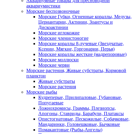
Аквариумные товары для пресноводной
аквариумистики
Морские беспозвоночные
Морские Губки, Огненные кораллы, Медузы,
Цериантарии, Актинии, Зоантусы и
Дискоактинии
Морские иглокожие
Морские членистоногие
Морские кораллы 8-лучевые (Звездчатые,
Ксении, Мягкие, Горгонарии, Перья)
Морские кораллы жесткие (мадрепоровые)
Морские моллюски
Морские черви
Морские растения, Живые субстраты, Кормовой
планктон
Живые субстраты
Морские растения
Морские рыбы
Кудреперые, Прилипаловые, Губановые,
Попугаевые
Ложнохромисы, Граммы, Плезиопсы,
Апогоны, Ставриды, Барабули, Платаксы
Опистогнатовые, Пескожилые, Собачковые,
Мандаринки, Головешковые, Бычковые
Помакантовые (Рыбы-Ангелы)