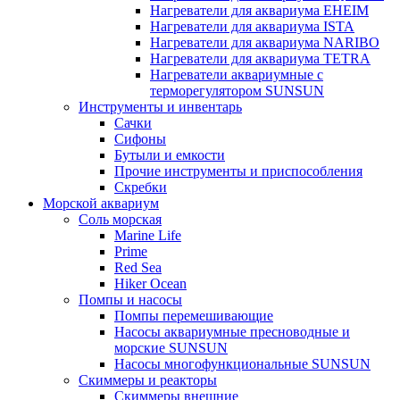
Нагреватели для аквариума EHEIM
Нагреватели для аквариума ISTA
Нагреватели для аквариума NARIBO
Нагреватели для аквариума TETRA
Нагреватели аквариумные с
терморегулятором SUNSUN
Инструменты и инвентарь
Сачки
Сифоны
Бутыли и емкости
Прочие инструменты и приспособления
Скребки
Морской аквариум
Соль морская
Marine Life
Prime
Red Sea
Hiker Ocean
Помпы и насосы
Помпы перемешивающие
Насосы аквариумные пресноводные и
морские SUNSUN
Насосы многофункциональные SUNSUN
Скиммеры и реакторы
Скиммеры внешние