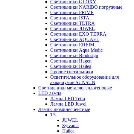
Светильники GLOXY
Светильники NARIBO погружные
Светильники PRIME
Светильники ISTA
Светильники TETRA
Светильники JUWEL
Светильники EXO TERRA
Светильники AQUAEL
Светильники EHEIM
Светильники Aqua Medic
Светильники Biodesign
Светильники Hagen
Светильники Hailea
Прочие светильники
Осветительное оборудование для
аквариумов SUNSUN
Светильники металлогаллогеновые
LED лампа
Лампа LED Tetra
Лампа LED Juwel
Лампы люминесцентные
T5
JUWEL
Sylvania
Hailea