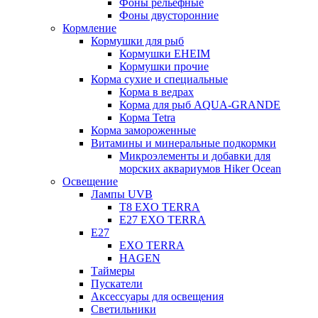
Фоны рельефные
Фоны двусторонние
Кормление
Кормушки для рыб
Кормушки EHEIM
Кормушки прочие
Корма сухие и специальные
Корма в ведрах
Корма для рыб AQUA-GRANDE
Корма Tetra
Корма замороженные
Витамины и минеральные подкормки
Микроэлементы и добавки для
морских аквариумов Hiker Ocean
Освещение
Лампы UVB
Т8 EXO TERRA
Е27 EXO TERRA
Е27
EXO TERRA
HAGEN
Таймеры
Пускатели
Аксессуары для освещения
Светильники