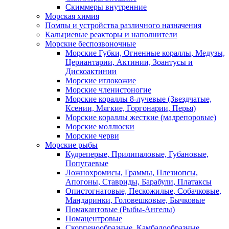
Скиммеры внутренние
Морская химия
Помпы и устройства различного назначения
Кальциевые реакторы и наполнители
Морские беспозвоночные
Морские Губки, Огненные кораллы, Медузы,
Цериантарии, Актинии, Зоантусы и
Дискоактинии
Морские иглокожие
Морские членистоногие
Морские кораллы 8-лучевые (Звездчатые,
Ксении, Мягкие, Горгонарии, Перья)
Морские кораллы жесткие (мадрепоровые)
Морские моллюски
Морские черви
Морские рыбы
Кудреперые, Прилипаловые, Губановые,
Попугаевые
Ложнохромисы, Граммы, Плезиопсы,
Апогоны, Ставриды, Барабули, Платаксы
Опистогнатовые, Пескожилые, Собачковые,
Мандаринки, Головешковые, Бычковые
Помакантовые (Рыбы-Ангелы)
Помацентровые
Скорпенообразные, Камбалообразные,