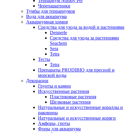
Террариум Nomoy Pet
Черепашатники
Тумбы для террариумов
Вода для аквариума
Аквариумная химия
Средства для ухода за водой и растениями
Dennerle
Средства для ухода за растениями
Seachem
Sera
Tetra
Тесты
Tetra
Препараты PRODIBIO для пресной и
морской воды
Декорации
Грунты и камни
Искусственные растения
Пластиковые растения
Шелковые растения
Натуральные и искусственные кораллы и
раковины
Натуральные и искусственные коряги
Амфоры, гроты
Фоны для аквариума