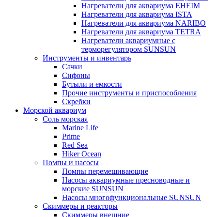
Нагреватели для аквариума EHEIM
Нагреватели для аквариума ISTA
Нагреватели для аквариума NARIBO
Нагреватели для аквариума TETRA
Нагреватели аквариумные с
терморегулятором SUNSUN
Инструменты и инвентарь
Сачки
Сифоны
Бутыли и емкости
Прочие инструменты и приспособления
Скребки
Морской аквариум
Соль морская
Marine Life
Prime
Red Sea
Hiker Ocean
Помпы и насосы
Помпы перемешивающие
Насосы аквариумные пресноводные и
морские SUNSUN
Насосы многофункциональные SUNSUN
Скиммеры и реакторы
Скиммеры внешние