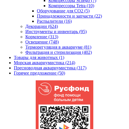
Компрессоры Schego (7)
Компрессоры Tetra (10)
Оборудование для CO2 (5)
Принадлежности и запчасти (22)
Распылители (16)
Декорации (624)
Инструменты и инвентарь (95)
Кормление (313)
Освещение (748)
Терморегуляция в аквариуме (81)
Фильтрация и стерилизация (402)
Товары для животных (1)
Морская аквариумистика (214)
Пресноводная аквариумистика (317)
Горячее предложение (50)