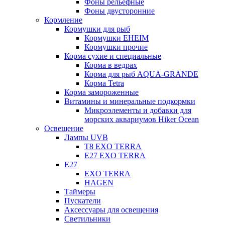
Фоны рельефные
Фоны двусторонние
Кормление
Кормушки для рыб
Кормушки EHEIM
Кормушки прочие
Корма сухие и специальные
Корма в ведрах
Корма для рыб AQUA-GRANDE
Корма Tetra
Корма замороженные
Витамины и минеральные подкормки
Микроэлементы и добавки для
морских аквариумов Hiker Ocean
Освещение
Лампы UVB
Т8 EXO TERRA
Е27 EXO TERRA
Е27
EXO TERRA
HAGEN
Таймеры
Пускатели
Аксессуары для освещения
Светильники