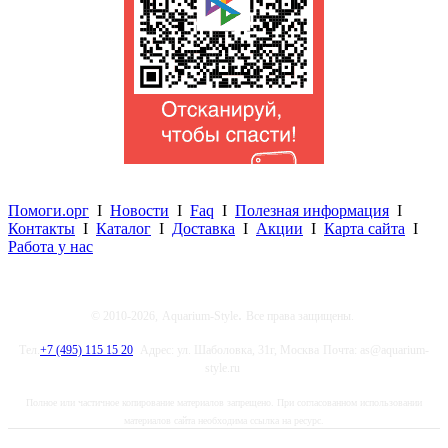
Помоги.орг
I
Новости
I
Faq
I
Полезная информация
I
Контакты
I
Каталог
I
Доставка
I
Акции
I
Карта сайта
I
Работа у нас
.
© 2010-2026,
Aquarium-Style
Все права защищены.
Тел.
+7 (495) 115 15 20
Адрес: ул. Шаболовка, 31г, Москва
Почта: as@aquarium-
style.ru
Полное или частичное копирование материалов запрещено. При согласованном использовании
материалов сайта необходима ссылка на ресурс.