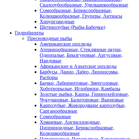
Скалозубообразные, Удильщикообразные
Сомообразные, Бериксообразные,
Колюшкообразные, Груперы, Антиасы
Хирурговидные
Щетинозубые (Рыбы-Бабочки)
Гидробионты
Пресноводные рыбы
Американские цихлиды
Атеринообразные, Стеклянные окуни,
Однопалые, Брызгуновые, Аргусовые,
Нандовые
Африканские и Азиатские цихлиды
Барбусы, Данио, Лабео, Люциосомы,
Расборы
Бычки, Лабиринтовые, Змееголовые,
Хоботнорылые, Иглобрюхи, Камбалы
Золотые рыбки, Карпы, Гиринохейловые,
Чукучановые, Балиторовые, Вьюновые
Карпозубые, Живородящие карпозубые,
Сарганообразные
Сомообразные
Хрящевые, Ангвиллоидные,
Циприноидные, Бериксообразные,
Колюшкообразные
Цитариновые, Пираньевые, Харациновые,