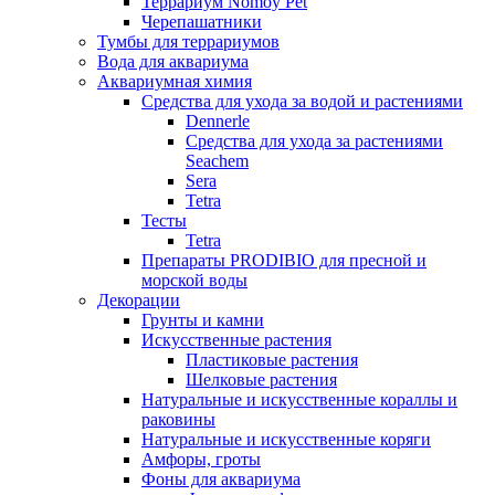
Террариум Nomoy Pet
Черепашатники
Тумбы для террариумов
Вода для аквариума
Аквариумная химия
Средства для ухода за водой и растениями
Dennerle
Средства для ухода за растениями
Seachem
Sera
Tetra
Тесты
Tetra
Препараты PRODIBIO для пресной и
морской воды
Декорации
Грунты и камни
Искусственные растения
Пластиковые растения
Шелковые растения
Натуральные и искусственные кораллы и
раковины
Натуральные и искусственные коряги
Амфоры, гроты
Фоны для аквариума