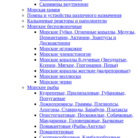
Скиммеры внутренние
Морская химия
Помпы и устройства различного назначения
Кальциевые реакторы и наполнители
Морские беспозвоночные
Морские Губки, Огненные кораллы, Медузы,
Цериантарии, Актинии, Зоантусы и
Дискоактинии
Морские иглокожие
Морские членистоногие
Морские кораллы 8-лучевые (Звездчатые,
Ксении, Мягкие, Горгонарии, Перья)
Морские кораллы жесткие (мадрепоровые)
Морские моллюски
Морские черви
Морские рыбы
Кудреперые, Прилипаловые, Губановые,
Попугаевые
Ложнохромисы, Граммы, Плезиопсы,
Апогоны, Ставриды, Барабули, Платаксы
Опистогнатовые, Пескожилые, Собачковые,
Мандаринки, Головешковые, Бычковые
Помакантовые (Рыбы-Ангелы)
Помацентровые
Скорпенообразные, Камбалообразные,