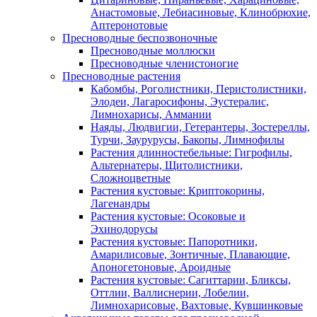
Анастомовые, Лебиасиновые, Клинобрюхие,
Аптеронотовые
Пресноводные беспозвоночные
Пресноводные моллюски
Пресноводные членистоногие
Пресноводные растения
Кабомбы, Роголистники, Перистолистники,
Элодеи, Лагаросифоны, Эустералис,
Лимнохарисы, Аммании
Наяды, Людвигии, Гетерантеры, Зостереллы,
Турчи, Заурурусы, Бакопы, Лимнофилы
Растения длинностебельные: Гигрофилы,
Альтернатеры, Щитолистники,
Сложноцветные
Растения кустовые: Криптокорины,
Лагенандры
Растения кустовые: Осоковые и
Эхинодорусы
Растения кустовые: Папоротники,
Амарилисовые, Зонтичные, Плавающие,
Апоногетоновые, Ароидные
Растения кустовые: Сагиттарии, Бликсы,
Оттлии, Валлиснерии, Лобелии,
Лимнохарисовые, Вахтовые, Кувшинковые