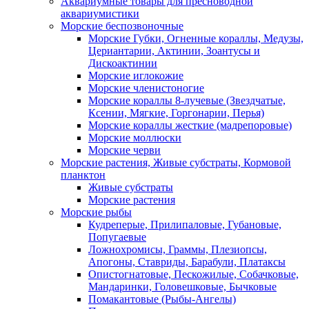
Аквариумные товары для пресноводной
аквариумистики
Морские беспозвоночные
Морские Губки, Огненные кораллы, Медузы,
Цериантарии, Актинии, Зоантусы и
Дискоактинии
Морские иглокожие
Морские членистоногие
Морские кораллы 8-лучевые (Звездчатые,
Ксении, Мягкие, Горгонарии, Перья)
Морские кораллы жесткие (мадрепоровые)
Морские моллюски
Морские черви
Морские растения, Живые субстраты, Кормовой
планктон
Живые субстраты
Морские растения
Морские рыбы
Кудреперые, Прилипаловые, Губановые,
Попугаевые
Ложнохромисы, Граммы, Плезиопсы,
Апогоны, Ставриды, Барабули, Платаксы
Опистогнатовые, Пескожилые, Собачковые,
Мандаринки, Головешковые, Бычковые
Помакантовые (Рыбы-Ангелы)