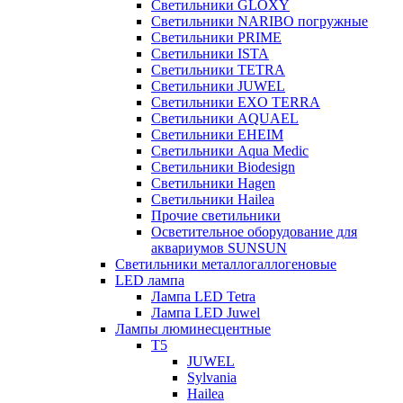
Светильники GLOXY
Светильники NARIBO погружные
Светильники PRIME
Светильники ISTA
Светильники TETRA
Светильники JUWEL
Светильники EXO TERRA
Светильники AQUAEL
Светильники EHEIM
Светильники Aqua Medic
Светильники Biodesign
Светильники Hagen
Светильники Hailea
Прочие светильники
Осветительное оборудование для
аквариумов SUNSUN
Светильники металлогаллогеновые
LED лампа
Лампа LED Tetra
Лампа LED Juwel
Лампы люминесцентные
T5
JUWEL
Sylvania
Hailea