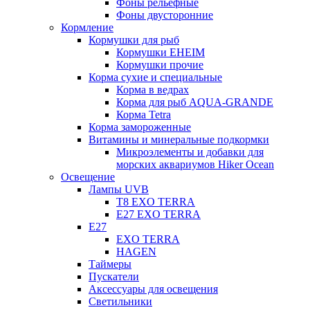
Фоны рельефные
Фоны двусторонние
Кормление
Кормушки для рыб
Кормушки EHEIM
Кормушки прочие
Корма сухие и специальные
Корма в ведрах
Корма для рыб AQUA-GRANDE
Корма Tetra
Корма замороженные
Витамины и минеральные подкормки
Микроэлементы и добавки для
морских аквариумов Hiker Ocean
Освещение
Лампы UVB
Т8 EXO TERRA
Е27 EXO TERRA
Е27
EXO TERRA
HAGEN
Таймеры
Пускатели
Аксессуары для освещения
Светильники