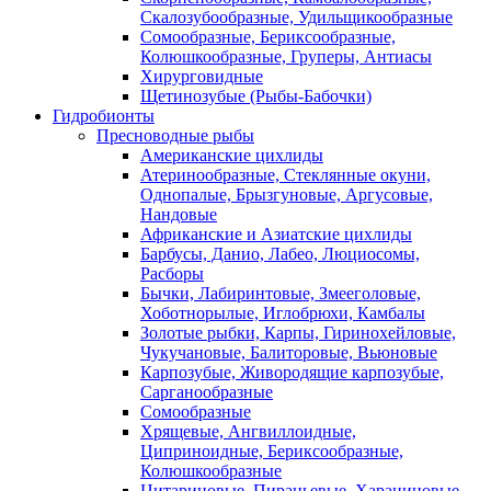
Скалозубообразные, Удильщикообразные
Сомообразные, Бериксообразные,
Колюшкообразные, Груперы, Антиасы
Хирурговидные
Щетинозубые (Рыбы-Бабочки)
Гидробионты
Пресноводные рыбы
Американские цихлиды
Атеринообразные, Стеклянные окуни,
Однопалые, Брызгуновые, Аргусовые,
Нандовые
Африканские и Азиатские цихлиды
Барбусы, Данио, Лабео, Люциосомы,
Расборы
Бычки, Лабиринтовые, Змееголовые,
Хоботнорылые, Иглобрюхи, Камбалы
Золотые рыбки, Карпы, Гиринохейловые,
Чукучановые, Балиторовые, Вьюновые
Карпозубые, Живородящие карпозубые,
Сарганообразные
Сомообразные
Хрящевые, Ангвиллоидные,
Циприноидные, Бериксообразные,
Колюшкообразные
Цитариновые, Пираньевые, Харациновые,