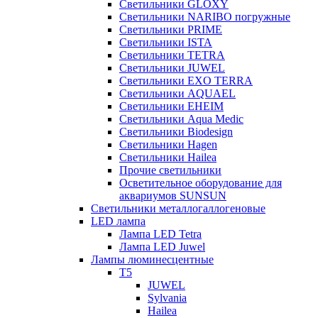
Светильники GLOXY
Светильники NARIBO погружные
Светильники PRIME
Светильники ISTA
Светильники TETRA
Светильники JUWEL
Светильники EXO TERRA
Светильники AQUAEL
Светильники EHEIM
Светильники Aqua Medic
Светильники Biodesign
Светильники Hagen
Светильники Hailea
Прочие светильники
Осветительное оборудование для
аквариумов SUNSUN
Светильники металлогаллогеновые
LED лампа
Лампа LED Tetra
Лампа LED Juwel
Лампы люминесцентные
T5
JUWEL
Sylvania
Hailea