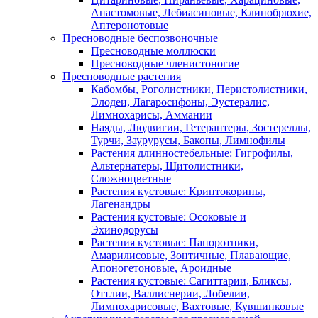
Анастомовые, Лебиасиновые, Клинобрюхие,
Аптеронотовые
Пресноводные беспозвоночные
Пресноводные моллюски
Пресноводные членистоногие
Пресноводные растения
Кабомбы, Роголистники, Перистолистники,
Элодеи, Лагаросифоны, Эустералис,
Лимнохарисы, Аммании
Наяды, Людвигии, Гетерантеры, Зостереллы,
Турчи, Заурурусы, Бакопы, Лимнофилы
Растения длинностебельные: Гигрофилы,
Альтернатеры, Щитолистники,
Сложноцветные
Растения кустовые: Криптокорины,
Лагенандры
Растения кустовые: Осоковые и
Эхинодорусы
Растения кустовые: Папоротники,
Амарилисовые, Зонтичные, Плавающие,
Апоногетоновые, Ароидные
Растения кустовые: Сагиттарии, Бликсы,
Оттлии, Валлиснерии, Лобелии,
Лимнохарисовые, Вахтовые, Кувшинковые