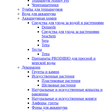
Террариум Nomoy Pet
Черепашатники
Тумбы для террариумов
Вода для аквариума
Аквариумная химия
Средства для ухода за водой и растениями
Dennerle
Средства для ухода за растениями
Seachem
Sera
Tetra
Тесты
Tetra
Препараты PRODIBIO для пресной и
морской воды
Декорации
Грунты и камни
Искусственные растения
Пластиковые растения
Шелковые растения
Натуральные и искусственные кораллы и
раковины
Натуральные и искусственные коряги
Амфоры, гроты
Фоны для аквариума