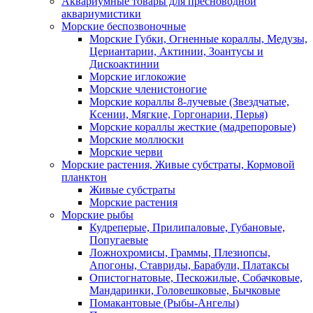
Аквариумные товары для пресноводной
аквариумистики
Морские беспозвоночные
Морские Губки, Огненные кораллы, Медузы,
Цериантарии, Актинии, Зоантусы и
Дискоактинии
Морские иглокожие
Морские членистоногие
Морские кораллы 8-лучевые (Звездчатые,
Ксении, Мягкие, Горгонарии, Перья)
Морские кораллы жесткие (мадрепоровые)
Морские моллюски
Морские черви
Морские растения, Живые субстраты, Кормовой
планктон
Живые субстраты
Морские растения
Морские рыбы
Кудреперые, Прилипаловые, Губановые,
Попугаевые
Ложнохромисы, Граммы, Плезиопсы,
Апогоны, Ставриды, Барабули, Платаксы
Опистогнатовые, Пескожилые, Собачковые,
Мандаринки, Головешковые, Бычковые
Помакантовые (Рыбы-Ангелы)