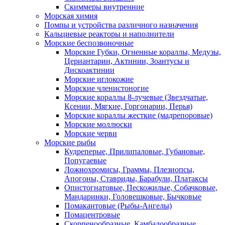
Скиммеры внутренние
Морская химия
Помпы и устройства различного назначения
Кальциевые реакторы и наполнители
Морские беспозвоночные
Морские Губки, Огненные кораллы, Медузы,
Цериантарии, Актинии, Зоантусы и
Дискоактинии
Морские иглокожие
Морские членистоногие
Морские кораллы 8-лучевые (Звездчатые,
Ксении, Мягкие, Горгонарии, Перья)
Морские кораллы жесткие (мадрепоровые)
Морские моллюски
Морские черви
Морские рыбы
Кудреперые, Прилипаловые, Губановые,
Попугаевые
Ложнохромисы, Граммы, Плезиопсы,
Апогоны, Ставриды, Барабули, Платаксы
Опистогнатовые, Пескожилые, Собачковые,
Мандаринки, Головешковые, Бычковые
Помакантовые (Рыбы-Ангелы)
Помацентровые
Скорпенообразные, Камбалообразные,