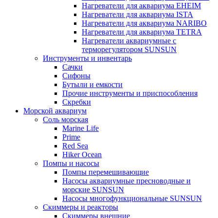
Нагреватели для аквариума EHEIM
Нагреватели для аквариума ISTA
Нагреватели для аквариума NARIBO
Нагреватели для аквариума TETRA
Нагреватели аквариумные с
терморегулятором SUNSUN
Инструменты и инвентарь
Сачки
Сифоны
Бутыли и емкости
Прочие инструменты и приспособления
Скребки
Морской аквариум
Соль морская
Marine Life
Prime
Red Sea
Hiker Ocean
Помпы и насосы
Помпы перемешивающие
Насосы аквариумные пресноводные и
морские SUNSUN
Насосы многофункциональные SUNSUN
Скиммеры и реакторы
Скиммеры внешние