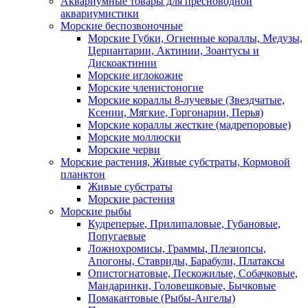
Аквариумные товары для пресноводной
аквариумистики
Морские беспозвоночные
Морские Губки, Огненные кораллы, Медузы,
Цериантарии, Актинии, Зоантусы и
Дискоактинии
Морские иглокожие
Морские членистоногие
Морские кораллы 8-лучевые (Звездчатые,
Ксении, Мягкие, Горгонарии, Перья)
Морские кораллы жесткие (мадрепоровые)
Морские моллюски
Морские черви
Морские растения, Живые субстраты, Кормовой
планктон
Живые субстраты
Морские растения
Морские рыбы
Кудреперые, Прилипаловые, Губановые,
Попугаевые
Ложнохромисы, Граммы, Плезиопсы,
Апогоны, Ставриды, Барабули, Платаксы
Опистогнатовые, Пескожилые, Собачковые,
Мандаринки, Головешковые, Бычковые
Помакантовые (Рыбы-Ангелы)