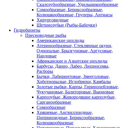
Скалозубообразные, Удильщикообразные
Сомообразные, Бериксообразные,
Колюшкообразные, Груперы, Антиасы
Хирурговидные
Щетинозубые (Рыбы-Бабочки)
Гидробионты
Пресноводные рыбы
Американские цихлиды
Атеринообразные, Стеклянные окуни,
Однопалые, Брызгуновые, Аргусовые,
Нандовые
Африканские и Азиатские цихлиды
Барбусы, Данио, Лабео, Люциосомы,
Расборы
Бычки, Лабиринтовые, Змееголовые,
Хоботнорылые, Иглобрюхи, Камбалы
Золотые рыбки, Карпы, Гиринохейловые,
Чукучановые, Балиторовые, Вьюновые
Карпозубые, Живородящие карпозубые,
Сарганообразные
Сомообразные
Хрящевые, Ангвиллоидные,
Циприноидные, Бериксообразные,
Колюшкообразные
Цитариновые, Пираньевые, Харациновые,