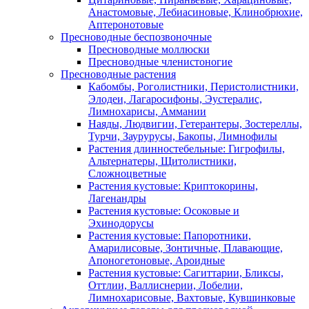
Анастомовые, Лебиасиновые, Клинобрюхие,
Аптеронотовые
Пресноводные беспозвоночные
Пресноводные моллюски
Пресноводные членистоногие
Пресноводные растения
Кабомбы, Роголистники, Перистолистники,
Элодеи, Лагаросифоны, Эустералис,
Лимнохарисы, Аммании
Наяды, Людвигии, Гетерантеры, Зостереллы,
Турчи, Заурурусы, Бакопы, Лимнофилы
Растения длинностебельные: Гигрофилы,
Альтернатеры, Щитолистники,
Сложноцветные
Растения кустовые: Криптокорины,
Лагенандры
Растения кустовые: Осоковые и
Эхинодорусы
Растения кустовые: Папоротники,
Амарилисовые, Зонтичные, Плавающие,
Апоногетоновые, Ароидные
Растения кустовые: Сагиттарии, Бликсы,
Оттлии, Валлиснерии, Лобелии,
Лимнохарисовые, Вахтовые, Кувшинковые