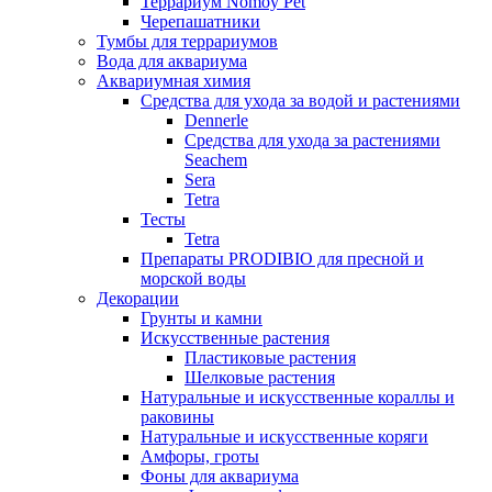
Террариум Nomoy Pet
Черепашатники
Тумбы для террариумов
Вода для аквариума
Аквариумная химия
Средства для ухода за водой и растениями
Dennerle
Средства для ухода за растениями
Seachem
Sera
Tetra
Тесты
Tetra
Препараты PRODIBIO для пресной и
морской воды
Декорации
Грунты и камни
Искусственные растения
Пластиковые растения
Шелковые растения
Натуральные и искусственные кораллы и
раковины
Натуральные и искусственные коряги
Амфоры, гроты
Фоны для аквариума