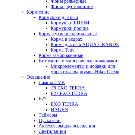
Фоны рельефные
Фоны двусторонние
Кормление
Кормушки для рыб
Кормушки EHEIM
Кормушки прочие
Корма сухие и специальные
Корма в ведрах
Корма для рыб AQUA-GRANDE
Корма Tetra
Корма замороженные
Витамины и минеральные подкормки
Микроэлементы и добавки для
морских аквариумов Hiker Ocean
Освещение
Лампы UVB
Т8 EXO TERRA
Е27 EXO TERRA
Е27
EXO TERRA
HAGEN
Таймеры
Пускатели
Аксессуары для освещения
Светильники