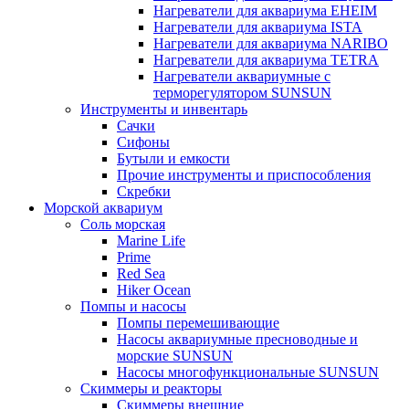
Нагреватели для аквариума EHEIM
Нагреватели для аквариума ISTA
Нагреватели для аквариума NARIBO
Нагреватели для аквариума TETRA
Нагреватели аквариумные с
терморегулятором SUNSUN
Инструменты и инвентарь
Сачки
Сифоны
Бутыли и емкости
Прочие инструменты и приспособления
Скребки
Морской аквариум
Соль морская
Marine Life
Prime
Red Sea
Hiker Ocean
Помпы и насосы
Помпы перемешивающие
Насосы аквариумные пресноводные и
морские SUNSUN
Насосы многофункциональные SUNSUN
Скиммеры и реакторы
Скиммеры внешние