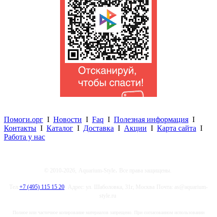
Помоги.орг
I
Новости
I
Faq
I
Полезная информация
I
Контакты
I
Каталог
I
Доставка
I
Акции
I
Карта сайта
I
Работа у нас
.
© 2010-2026,
Aquarium-Style
Все права защищены.
Тел.
+7 (495) 115 15 20
Адрес: ул. Шаболовка, 31г, Москва
Почта: as@aquarium-
style.ru
Полное или частичное копирование материалов запрещено. При согласованном использовании