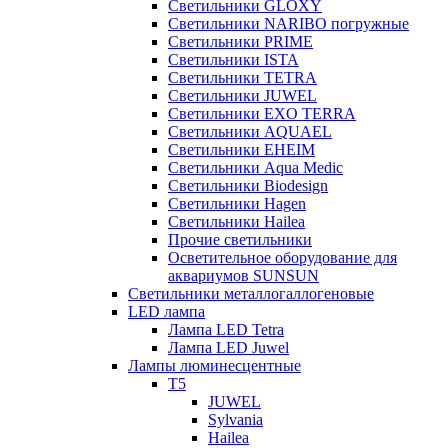
Светильники GLOXY
Светильники NARIBO погружные
Светильники PRIME
Светильники ISTA
Светильники TETRA
Светильники JUWEL
Светильники EXO TERRA
Светильники AQUAEL
Светильники EHEIM
Светильники Aqua Medic
Светильники Biodesign
Светильники Hagen
Светильники Hailea
Прочие светильники
Осветительное оборудование для
аквариумов SUNSUN
Светильники металлогаллогеновые
LED лампа
Лампа LED Tetra
Лампа LED Juwel
Лампы люминесцентные
T5
JUWEL
Sylvania
Hailea