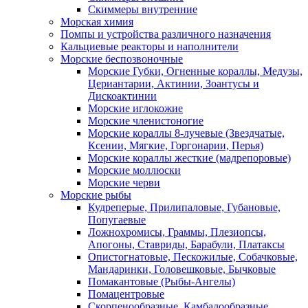
Скиммеры внутренние
Морская химия
Помпы и устройства различного назначения
Кальциевые реакторы и наполнители
Морские беспозвоночные
Морские Губки, Огненные кораллы, Медузы,
Цериантарии, Актинии, Зоантусы и
Дискоактинии
Морские иглокожие
Морские членистоногие
Морские кораллы 8-лучевые (Звездчатые,
Ксении, Мягкие, Горгонарии, Перья)
Морские кораллы жесткие (мадрепоровые)
Морские моллюски
Морские черви
Морские рыбы
Кудреперые, Прилипаловые, Губановые,
Попугаевые
Ложнохромисы, Граммы, Плезиопсы,
Апогоны, Ставриды, Барабули, Платаксы
Опистогнатовые, Пескожилые, Собачковые,
Мандаринки, Головешковые, Бычковые
Помакантовые (Рыбы-Ангелы)
Помацентровые
Скорпенообразные, Камбалообразные,