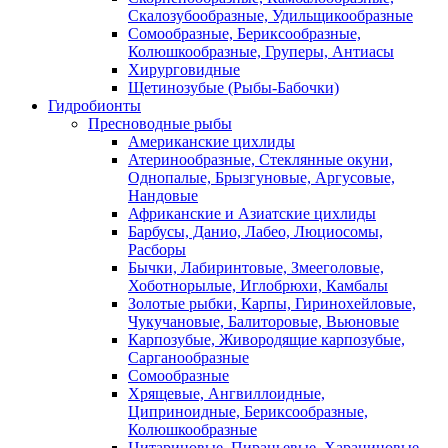
Скалозубообразные, Удильщикообразные
Сомообразные, Бериксообразные,
Колюшкообразные, Груперы, Антиасы
Хирурговидные
Щетинозубые (Рыбы-Бабочки)
Гидробионты
Пресноводные рыбы
Американские цихлиды
Атеринообразные, Стеклянные окуни,
Однопалые, Брызгуновые, Аргусовые,
Нандовые
Африканские и Азиатские цихлиды
Барбусы, Данио, Лабео, Люциосомы,
Расборы
Бычки, Лабиринтовые, Змееголовые,
Хоботнорылые, Иглобрюхи, Камбалы
Золотые рыбки, Карпы, Гиринохейловые,
Чукучановые, Балиторовые, Вьюновые
Карпозубые, Живородящие карпозубые,
Сарганообразные
Сомообразные
Хрящевые, Ангвиллоидные,
Циприноидные, Бериксообразные,
Колюшкообразные
Цитариновые, Пираньевые, Харациновые,