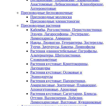
Анастомовые, Лебиасиновые, Клинобрюхие,
Аптеронотовые
Пресноводные беспозвоночные
Пресноводные моллюски
Пресноводные членистоногие
Пресноводные растения
Кабомбы, Роголистники, Перистолистники,
Элодеи, Лагаросифоны, Эустералис,
Лимнохарисы, Аммании
Наяды, Людвигии, Гетерантеры, Зостереллы,
Турчи, Заурурусы, Бакопы, Лимнофилы
Растения длинностебельные: Гигрофилы,
Альтернатеры, Щитолистники,
Сложноцветные
Растения кустовые: Криптокорины,
Лагенандры
Растения кустовые: Осоковые и
Эхинодорусы
Растения кустовые: Папоротники,
Амарилисовые, Зонтичные, Плавающие,
Апоногетоновые, Ароидные
Растения кустовые: Сагиттарии, Бликсы,
Оттлии, Валлиснерии, Лобелии,
Лимнохарисовые, Вахтовые, Кувшинковые