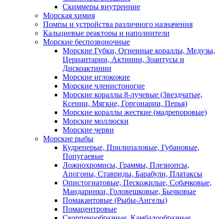
Скиммеры внутренние
Морская химия
Помпы и устройства различного назначения
Кальциевые реакторы и наполнители
Морские беспозвоночные
Морские Губки, Огненные кораллы, Медузы,
Цериантарии, Актинии, Зоантусы и
Дискоактинии
Морские иглокожие
Морские членистоногие
Морские кораллы 8-лучевые (Звездчатые,
Ксении, Мягкие, Горгонарии, Перья)
Морские кораллы жесткие (мадрепоровые)
Морские моллюски
Морские черви
Морские рыбы
Кудреперые, Прилипаловые, Губановые,
Попугаевые
Ложнохромисы, Граммы, Плезиопсы,
Апогоны, Ставриды, Барабули, Платаксы
Опистогнатовые, Пескожилые, Собачковые,
Мандаринки, Головешковые, Бычковые
Помакантовые (Рыбы-Ангелы)
Помацентровые
Скорпенообразные, Камбалообразные,