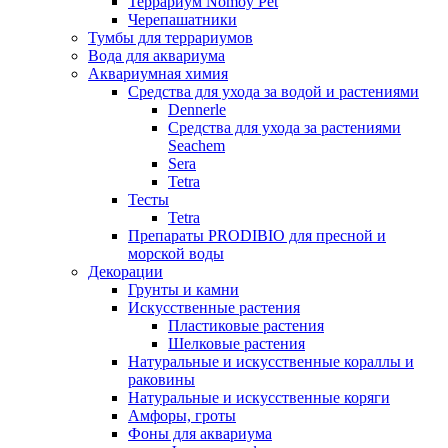
Террариум Nomoy Pet
Черепашатники
Тумбы для террариумов
Вода для аквариума
Аквариумная химия
Средства для ухода за водой и растениями
Dennerle
Средства для ухода за растениями
Seachem
Sera
Tetra
Тесты
Tetra
Препараты PRODIBIO для пресной и
морской воды
Декорации
Грунты и камни
Искусственные растения
Пластиковые растения
Шелковые растения
Натуральные и искусственные кораллы и
раковины
Натуральные и искусственные коряги
Амфоры, гроты
Фоны для аквариума