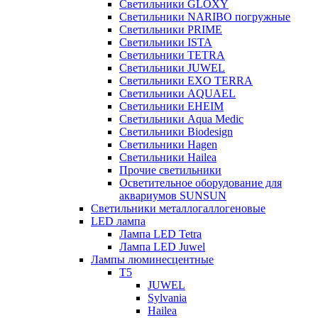
Светильники GLOXY
Светильники NARIBO погружные
Светильники PRIME
Светильники ISTA
Светильники TETRA
Светильники JUWEL
Светильники EXO TERRA
Светильники AQUAEL
Светильники EHEIM
Светильники Aqua Medic
Светильники Biodesign
Светильники Hagen
Светильники Hailea
Прочие светильники
Осветительное оборудование для
аквариумов SUNSUN
Светильники металлогаллогеновые
LED лампа
Лампа LED Tetra
Лампа LED Juwel
Лампы люминесцентные
T5
JUWEL
Sylvania
Hailea