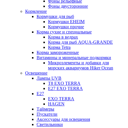
Фоны рельефные
Фоны двусторонние
Кормление
Кормушки для рыб
Кормушки EHEIM
Кормушки прочие
Корма сухие и специальные
Корма в ведрах
Корма для рыб AQUA-GRANDE
Корма Tetra
Корма замороженные
Витамины и минеральные подкормки
Микроэлементы и добавки для
морских аквариумов Hiker Ocean
Освещение
Лампы UVB
Т8 EXO TERRA
Е27 EXO TERRA
Е27
EXO TERRA
HAGEN
Таймеры
Пускатели
Аксессуары для освещения
Светильники