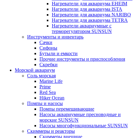
Нагреватели для аквариума EHEIM
Нагреватели для аквариума ISTA
Нагреватели для аквариума NARIBO
Нагреватели для аквариума TETRA
Нагреватели аквариумные с
терморегулятором SUNSUN
Инструменты и инвентарь
Сачки
Сифоны
Бутыли и емкости
Прочие инструменты и приспособления
Скребки
Морской аквариум
Соль морская
Marine Life
Prime
Red Sea
Hiker Ocean
Помпы и насосы
Помпы перемешивающие
Насосы аквариумные пресноводные и
морские SUNSUN
Насосы многофункциональные SUNSUN
Скиммеры и реакторы
Скиммеры внешние