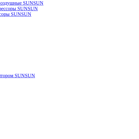
 воздушные SUNSUN
прессоры SUNSUN
ссоры SUNSUN
улятором SUNSUN