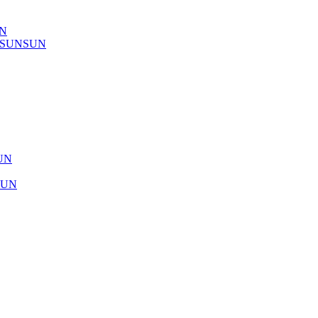
UN
) SUNSUN
SUN
SUN