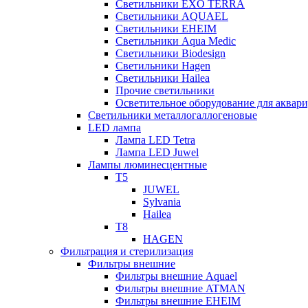
Светильники EXO TERRA
Светильники AQUAEL
Светильники EHEIM
Светильники Aqua Medic
Светильники Biodesign
Светильники Hagen
Светильники Hailea
Прочие светильники
Осветительное оборудование для аква
Светильники металлогаллогеновые
LED лампа
Лампа LED Tetra
Лампа LED Juwel
Лампы люминесцентные
T5
JUWEL
Sylvania
Hailea
T8
HAGEN
Фильтрация и стерилизация
Фильтры внешние
Фильтры внешние Aquael
Фильтры внешние ATMAN
Фильтры внешние EHEIM