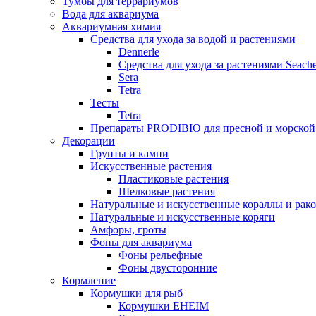
Тумбы для террариумов
Вода для аквариума
Аквариумная химия
Средства для ухода за водой и растениями
Dennerle
Средства для ухода за растениями Seach
Sera
Tetra
Тесты
Tetra
Препараты PRODIBIO для пресной и морской
Декорации
Грунты и камни
Искусственные растения
Пластиковые растения
Шелковые растения
Натуральные и искусственные кораллы и рак
Натуральные и искусственные коряги
Амфоры, гроты
Фоны для аквариума
Фоны рельефные
Фоны двусторонние
Кормление
Кормушки для рыб
Кормушки EHEIM