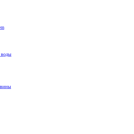
em
 воды
овины