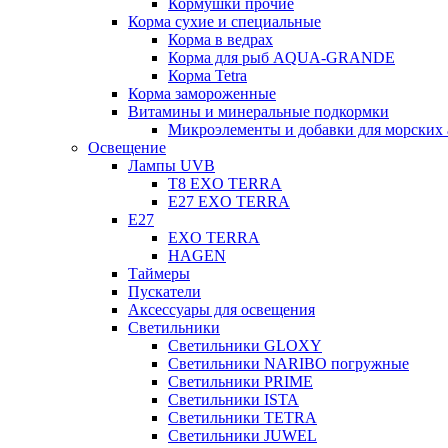
Кормушки прочие
Корма сухие и специальные
Корма в ведрах
Корма для рыб AQUA-GRANDE
Корма Tetra
Корма замороженные
Витамины и минеральные подкормки
Микроэлементы и добавки для морских 
Освещение
Лампы UVB
Т8 EXO TERRA
Е27 EXO TERRA
Е27
EXO TERRA
HAGEN
Таймеры
Пускатели
Аксессуары для освещения
Светильники
Светильники GLOXY
Светильники NARIBO погружные
Светильники PRIME
Светильники ISTA
Светильники TETRA
Светильники JUWEL