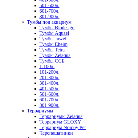
501-600л.
601-700л.
801-900л.
Тумбы под аквариум
Тумбы Biodesign
Тумбы Aquael
Тумбы Juwel
Тумбы Eheim
Тумбы Tetra
Тумбы Zelaqua
Тумбы ССБ
1-100л.
101-200л.
201-300л.
301-400л.
401-500л.
501-600л.
601-700л.
801-900л.
Террариумы
Террариумы Zelaqua
Террариум GLOXY
Террариум Nomoy Pet
Черепашатники