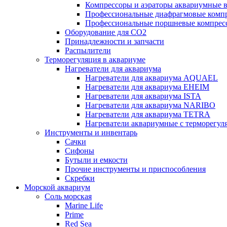
Компрессоры и аэраторы аквариумные
Профессиональные диафрагмовые ком
Профессиональные поршневые компре
Оборудование для CO2
Принадлежности и запчасти
Распылители
Терморегуляция в аквариуме
Нагреватели для аквариума
Нагреватели для аквариума AQUAEL
Нагреватели для аквариума EHEIM
Нагреватели для аквариума ISTA
Нагреватели для аквариума NARIBO
Нагреватели для аквариума TETRA
Нагреватели аквариумные с терморег
Инструменты и инвентарь
Сачки
Сифоны
Бутыли и емкости
Прочие инструменты и приспособления
Скребки
Морской аквариум
Соль морская
Marine Life
Prime
Red Sea