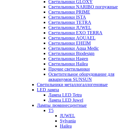
Светильники GLOXY
Светильники NARIBO погружные
Светильники PRIME
Светильники ISTA
Светильники TETRA
Светильники JUWEL
Светильники EXO TERRA
Светильники AQUAEL
Светильники EHEIM
Светильники Aqua Medic
Светильники Biodesign
Светильники Hagen
Светильники Hailea
Прочие светильники
Осветительное оборудование для
аквариумов SUNSUN
Светильники металлогаллогеновые
LED лампа
Лампа LED Tetra
Лампа LED Juwel
Лампы люминесцентные
T5
JUWEL
Sylvania
Hailea