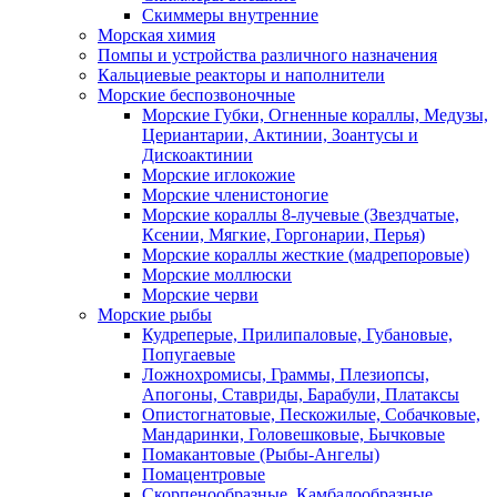
Скиммеры внутренние
Морская химия
Помпы и устройства различного назначения
Кальциевые реакторы и наполнители
Морские беспозвоночные
Морские Губки, Огненные кораллы, Медузы,
Цериантарии, Актинии, Зоантусы и
Дискоактинии
Морские иглокожие
Морские членистоногие
Морские кораллы 8-лучевые (Звездчатые,
Ксении, Мягкие, Горгонарии, Перья)
Морские кораллы жесткие (мадрепоровые)
Морские моллюски
Морские черви
Морские рыбы
Кудреперые, Прилипаловые, Губановые,
Попугаевые
Ложнохромисы, Граммы, Плезиопсы,
Апогоны, Ставриды, Барабули, Платаксы
Опистогнатовые, Пескожилые, Собачковые,
Мандаринки, Головешковые, Бычковые
Помакантовые (Рыбы-Ангелы)
Помацентровые
Скорпенообразные, Камбалообразные,