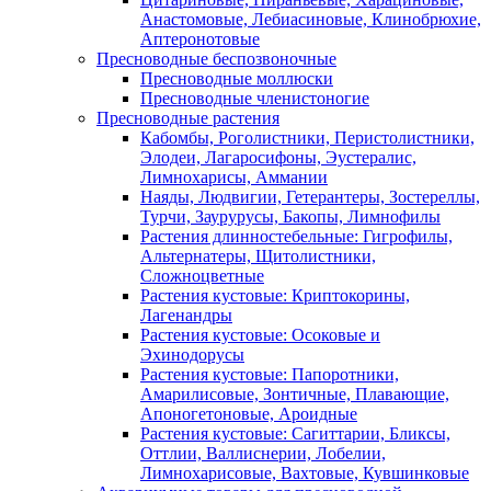
Анастомовые, Лебиасиновые, Клинобрюхие,
Аптеронотовые
Пресноводные беспозвоночные
Пресноводные моллюски
Пресноводные членистоногие
Пресноводные растения
Кабомбы, Роголистники, Перистолистники,
Элодеи, Лагаросифоны, Эустералис,
Лимнохарисы, Аммании
Наяды, Людвигии, Гетерантеры, Зостереллы,
Турчи, Заурурусы, Бакопы, Лимнофилы
Растения длинностебельные: Гигрофилы,
Альтернатеры, Щитолистники,
Сложноцветные
Растения кустовые: Криптокорины,
Лагенандры
Растения кустовые: Осоковые и
Эхинодорусы
Растения кустовые: Папоротники,
Амарилисовые, Зонтичные, Плавающие,
Апоногетоновые, Ароидные
Растения кустовые: Сагиттарии, Бликсы,
Оттлии, Валлиснерии, Лобелии,
Лимнохарисовые, Вахтовые, Кувшинковые