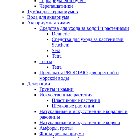
Террариум Nomoy Pet
Черепашатники
Тумбы для террариумов
Вода для аквариума
Аквариумная химия
Средства для ухода за водой и растениями
Dennerle
Средства для ухода за растениями
Seachem
Sera
Tetra
Тесты
Tetra
Препараты PRODIBIO для пресной и
морской воды
Декорации
Грунты и камни
Искусственные растения
Пластиковые растения
Шелковые растения
Натуральные и искусственные кораллы и
раковины
Натуральные и искусственные коряги
Амфоры, гроты
Фоны для аквариума