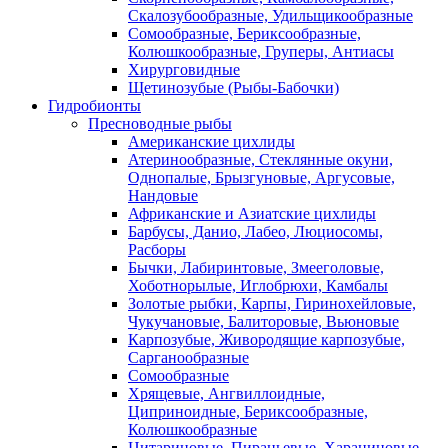
Скалозубообразные, Удильщикообразные
Сомообразные, Бериксообразные,
Колюшкообразные, Груперы, Антиасы
Хирурговидные
Щетинозубые (Рыбы-Бабочки)
Гидробионты
Пресноводные рыбы
Американские цихлиды
Атеринообразные, Стеклянные окуни,
Однопалые, Брызгуновые, Аргусовые,
Нандовые
Африканские и Азиатские цихлиды
Барбусы, Данио, Лабео, Люциосомы,
Расборы
Бычки, Лабиринтовые, Змееголовые,
Хоботнорылые, Иглобрюхи, Камбалы
Золотые рыбки, Карпы, Гиринохейловые,
Чукучановые, Балиторовые, Вьюновые
Карпозубые, Живородящие карпозубые,
Сарганообразные
Сомообразные
Хрящевые, Ангвиллоидные,
Циприноидные, Бериксообразные,
Колюшкообразные
Цитариновые, Пираньевые, Харациновые,