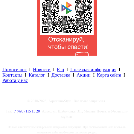
Помоги.орг
I
Новости
I
Faq
I
Полезная информация
I
Контакты
I
Каталог
I
Доставка
I
Акции
I
Карта сайта
I
Работа у нас
.
© 2010-2026,
Aquarium-Style
Все права защищены.
Тел.
+7 (495) 115 15 20
Адрес: ул. Шаболовка, 31г, Москва
Почта: as@aquarium-
style.ru
Полное или частичное копирование материалов запрещено. При согласованном использовании
материалов сайта необходима ссылка на ресурс.