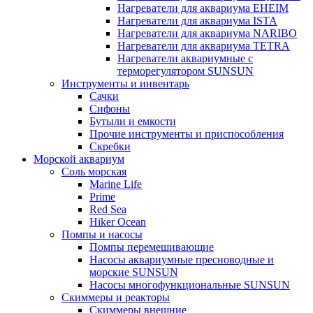
Нагреватели для аквариума EHEIM
Нагреватели для аквариума ISTA
Нагреватели для аквариума NARIBO
Нагреватели для аквариума TETRA
Нагреватели аквариумные с
терморегулятором SUNSUN
Инструменты и инвентарь
Сачки
Сифоны
Бутыли и емкости
Прочие инструменты и приспособления
Скребки
Морской аквариум
Соль морская
Marine Life
Prime
Red Sea
Hiker Ocean
Помпы и насосы
Помпы перемешивающие
Насосы аквариумные пресноводные и
морские SUNSUN
Насосы многофункциональные SUNSUN
Скиммеры и реакторы
Скиммеры внешние