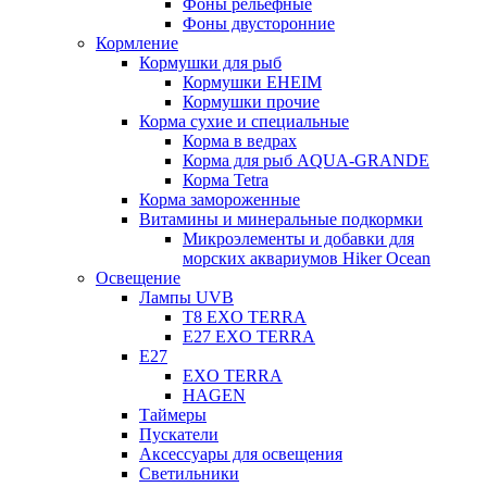
Фоны рельефные
Фоны двусторонние
Кормление
Кормушки для рыб
Кормушки EHEIM
Кормушки прочие
Корма сухие и специальные
Корма в ведрах
Корма для рыб AQUA-GRANDE
Корма Tetra
Корма замороженные
Витамины и минеральные подкормки
Микроэлементы и добавки для
морских аквариумов Hiker Ocean
Освещение
Лампы UVB
Т8 EXO TERRA
Е27 EXO TERRA
Е27
EXO TERRA
HAGEN
Таймеры
Пускатели
Аксессуары для освещения
Светильники