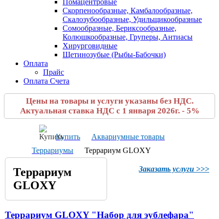
Помацентровые
Скорпенообразные, Камбалообразные,
Скалозубообразные, Удильщикообразные
Сомообразные, Бериксообразные,
Колюшкообразные, Груперы, Антиасы
Хирурговидные
Щетинозубые (Рыбы-Бабочки)
Оплата
Прайс
Оплата Счета
Цены на товары и услуги указаны без НДС.
Актуальная ставка НДС с 1 января 2026г. - 5%
Купить
Аквариумные товары
Террариумы
Террариум GLOXY
Заказать услуги >>>
Террариум
GLOXY
Террариум GLOXY "Набор для эублефара"