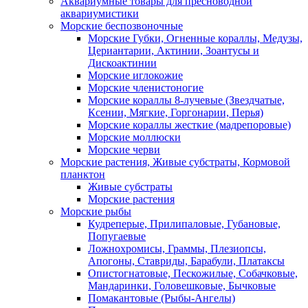
Аквариумные товары для пресноводной
аквариумистики
Морские беспозвоночные
Морские Губки, Огненные кораллы, Медузы,
Цериантарии, Актинии, Зоантусы и
Дискоактинии
Морские иглокожие
Морские членистоногие
Морские кораллы 8-лучевые (Звездчатые,
Ксении, Мягкие, Горгонарии, Перья)
Морские кораллы жесткие (мадрепоровые)
Морские моллюски
Морские черви
Морские растения, Живые субстраты, Кормовой
планктон
Живые субстраты
Морские растения
Морские рыбы
Кудреперые, Прилипаловые, Губановые,
Попугаевые
Ложнохромисы, Граммы, Плезиопсы,
Апогоны, Ставриды, Барабули, Платаксы
Опистогнатовые, Пескожилые, Собачковые,
Мандаринки, Головешковые, Бычковые
Помакантовые (Рыбы-Ангелы)