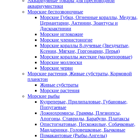
Аквариумные товары для пресноводной
аквариумистики
Морские беспозвоночные
Морские Губки, Огненные кораллы, Медузы,
Цериантарии, Актинии, Зоантусы и
Дискоактинии
Морские иглокожие
Морские членистоногие
Морские кораллы 8-лучевые (Звездчатые,
Ксении, Мягкие, Горгонарии, Перья)
Морские кораллы жесткие (мадрепоровые)
Морские моллюски
Морские черви
Морские растения, Живые субстраты, Кормовой
планктон
Живые субстраты
Морские растения
Морские рыбы
Кудреперые, Прилипаловые, Губановые,
Попугаевые
Ложнохромисы, Граммы, Плезиопсы,
Апогоны, Ставриды, Барабули, Платаксы
Опистогнатовые, Пескожилые, Собачковые,
Мандаринки, Головешковые, Бычковые
Помакантовые (Рыбы-Ангелы)