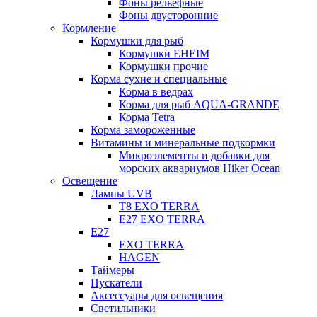
Фоны рельефные
Фоны двусторонние
Кормление
Кормушки для рыб
Кормушки EHEIM
Кормушки прочие
Корма сухие и специальные
Корма в ведрах
Корма для рыб AQUA-GRANDE
Корма Tetra
Корма замороженные
Витамины и минеральные подкормки
Микроэлементы и добавки для
морских аквариумов Hiker Ocean
Освещение
Лампы UVB
Т8 EXO TERRA
Е27 EXO TERRA
Е27
EXO TERRA
HAGEN
Таймеры
Пускатели
Аксессуары для освещения
Светильники