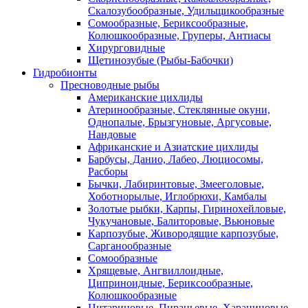
Скалозубообразные, Удильщикообразные
Сомообразные, Бериксообразные,
Колюшкообразные, Груперы, Антиасы
Хирурговидные
Щетинозубые (Рыбы-Бабочки)
Гидробионты
Пресноводные рыбы
Американские цихлиды
Атеринообразные, Стеклянные окуни,
Однопалые, Брызгуновые, Аргусовые,
Нандовые
Африканские и Азиатские цихлиды
Барбусы, Данио, Лабео, Люциосомы,
Расборы
Бычки, Лабиринтовые, Змееголовые,
Хоботнорылые, Иглобрюхи, Камбалы
Золотые рыбки, Карпы, Гиринохейловые,
Чукучановые, Балиторовые, Вьюновые
Карпозубые, Живородящие карпозубые,
Сарганообразные
Сомообразные
Хрящевые, Ангвиллоидные,
Циприноидные, Бериксообразные,
Колюшкообразные
Цитариновые, Пираньевые, Харациновые,