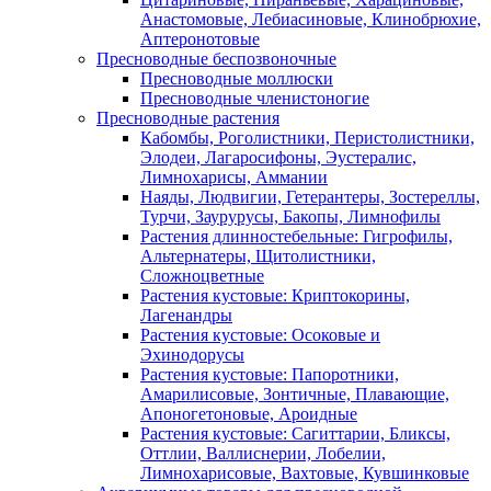
Анастомовые, Лебиасиновые, Клинобрюхие,
Аптеронотовые
Пресноводные беспозвоночные
Пресноводные моллюски
Пресноводные членистоногие
Пресноводные растения
Кабомбы, Роголистники, Перистолистники,
Элодеи, Лагаросифоны, Эустералис,
Лимнохарисы, Аммании
Наяды, Людвигии, Гетерантеры, Зостереллы,
Турчи, Заурурусы, Бакопы, Лимнофилы
Растения длинностебельные: Гигрофилы,
Альтернатеры, Щитолистники,
Сложноцветные
Растения кустовые: Криптокорины,
Лагенандры
Растения кустовые: Осоковые и
Эхинодорусы
Растения кустовые: Папоротники,
Амарилисовые, Зонтичные, Плавающие,
Апоногетоновые, Ароидные
Растения кустовые: Сагиттарии, Бликсы,
Оттлии, Валлиснерии, Лобелии,
Лимнохарисовые, Вахтовые, Кувшинковые