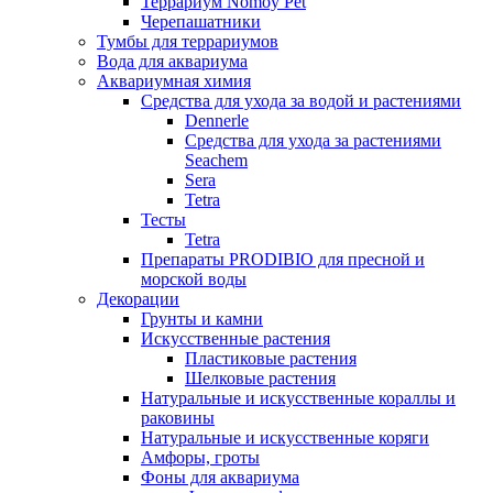
Террариум Nomoy Pet
Черепашатники
Тумбы для террариумов
Вода для аквариума
Аквариумная химия
Средства для ухода за водой и растениями
Dennerle
Средства для ухода за растениями
Seachem
Sera
Tetra
Тесты
Tetra
Препараты PRODIBIO для пресной и
морской воды
Декорации
Грунты и камни
Искусственные растения
Пластиковые растения
Шелковые растения
Натуральные и искусственные кораллы и
раковины
Натуральные и искусственные коряги
Амфоры, гроты
Фоны для аквариума