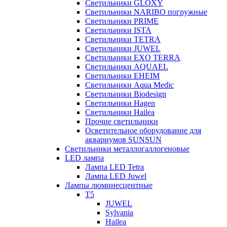
Светильники GLOXY
Светильники NARIBO погружные
Светильники PRIME
Светильники ISTA
Светильники TETRA
Светильники JUWEL
Светильники EXO TERRA
Светильники AQUAEL
Светильники EHEIM
Светильники Aqua Medic
Светильники Biodesign
Светильники Hagen
Светильники Hailea
Прочие светильники
Осветительное оборудование для
аквариумов SUNSUN
Светильники металлогаллогеновые
LED лампа
Лампа LED Tetra
Лампа LED Juwel
Лампы люминесцентные
T5
JUWEL
Sylvania
Hailea