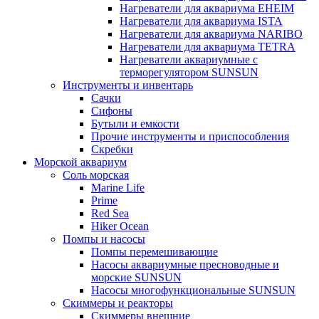
Нагреватели для аквариума EHEIM
Нагреватели для аквариума ISTA
Нагреватели для аквариума NARIBO
Нагреватели для аквариума TETRA
Нагреватели аквариумные с
терморегулятором SUNSUN
Инструменты и инвентарь
Сачки
Сифоны
Бутыли и емкости
Прочие инструменты и приспособления
Скребки
Морской аквариум
Соль морская
Marine Life
Prime
Red Sea
Hiker Ocean
Помпы и насосы
Помпы перемешивающие
Насосы аквариумные пресноводные и
морские SUNSUN
Насосы многофункциональные SUNSUN
Скиммеры и реакторы
Скиммеры внешние