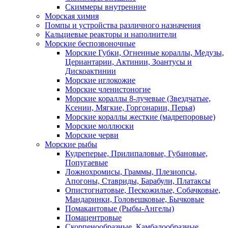
Скиммеры внутренние
Морская химия
Помпы и устройства различного назначения
Кальциевые реакторы и наполнители
Морские беспозвоночные
Морские Губки, Огненные кораллы, Медузы,
Цериантарии, Актинии, Зоантусы и
Дискоактинии
Морские иглокожие
Морские членистоногие
Морские кораллы 8-лучевые (Звездчатые,
Ксении, Мягкие, Горгонарии, Перья)
Морские кораллы жесткие (мадрепоровые)
Морские моллюски
Морские черви
Морские рыбы
Кудреперые, Прилипаловые, Губановые,
Попугаевые
Ложнохромисы, Граммы, Плезиопсы,
Апогоны, Ставриды, Барабули, Платаксы
Опистогнатовые, Пескожилые, Собачковые,
Мандаринки, Головешковые, Бычковые
Помакантовые (Рыбы-Ангелы)
Помацентровые
Скорпенообразные, Камбалообразные,