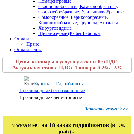
Помацентровые
Скорпенообразные, Камбалообразные,
Скалозубообразные, Удильщикообразные
Сомообразные, Бериксообразные,
Колюшкообразные, Груперы, Антиасы
Хирурговидные
Щетинозубые (Рыбы-Бабочки)
Оплата
Прайс
Оплата Счета
Цены на товары и услуги указаны без НДС.
Актуальная ставка НДС с 1 января 2026г. - 5%
Купить
Гидробионты
Пресноводные беспозвоночные
Пресноводные членистоногие
Заказать услуги >>>
на 1й заказ гидробионтов (в т.ч.
Москва и МО
рыб) -