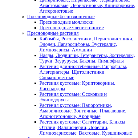
Анастомовые, Лебиасиновые, Клинобрюхие,
Аптеронотовые
Пресноводные беспозвоночные
Пресноводные моллюски
Пресноводные членистоногие
Пресноводные растения
Кабомбы, Роголистники, Перистолистники,
Элодеи, Лагаросифоны, Эустералис,
Лимнохарисы, Аммании
Наяды, Людвигии, Гетерантеры, Зостереллы,
Турчи, Заурурусы, Бакопы, Лимнофилы
Растения длинностебельные: Гигрофилы,
Альтернатеры, Щитолистники,
Сложноцветные
Растения кустовые: Криптокорины,
Лагенандры
Растения кустовые: Осоковые и
Эхинодорусы
Растения кустовые: Папоротники,
Амарилисовые, Зонтичные, Плавающие,
Апоногетоновые, Ароидные
Растения кустовые: Сагиттарии, Бликсы,
Оттлии, Валлиснерии, Лобелии,
Лимнохарисовые, Вахтовые, Кувшинковые