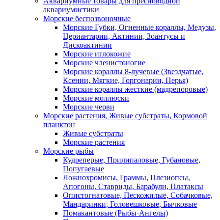
Аквариумные товары для пресноводной
аквариумистики
Морские беспозвоночные
Морские Губки, Огненные кораллы, Медузы,
Цериантарии, Актинии, Зоантусы и
Дискоактинии
Морские иглокожие
Морские членистоногие
Морские кораллы 8-лучевые (Звездчатые,
Ксении, Мягкие, Горгонарии, Перья)
Морские кораллы жесткие (мадрепоровые)
Морские моллюски
Морские черви
Морские растения, Живые субстраты, Кормовой
планктон
Живые субстраты
Морские растения
Морские рыбы
Кудреперые, Прилипаловые, Губановые,
Попугаевые
Ложнохромисы, Граммы, Плезиопсы,
Апогоны, Ставриды, Барабули, Платаксы
Опистогнатовые, Пескожилые, Собачковые,
Мандаринки, Головешковые, Бычковые
Помакантовые (Рыбы-Ангелы)