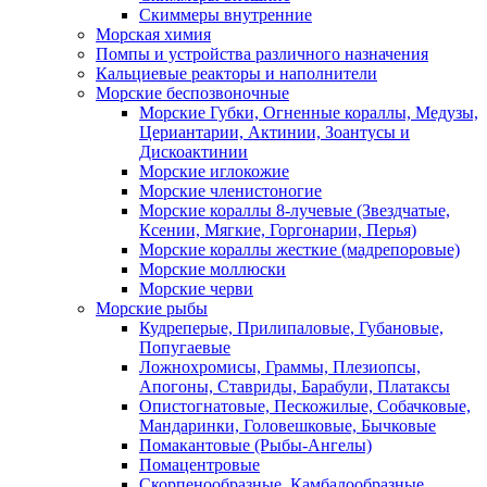
Скиммеры внутренние
Морская химия
Помпы и устройства различного назначения
Кальциевые реакторы и наполнители
Морские беспозвоночные
Морские Губки, Огненные кораллы, Медузы,
Цериантарии, Актинии, Зоантусы и
Дискоактинии
Морские иглокожие
Морские членистоногие
Морские кораллы 8-лучевые (Звездчатые,
Ксении, Мягкие, Горгонарии, Перья)
Морские кораллы жесткие (мадрепоровые)
Морские моллюски
Морские черви
Морские рыбы
Кудреперые, Прилипаловые, Губановые,
Попугаевые
Ложнохромисы, Граммы, Плезиопсы,
Апогоны, Ставриды, Барабули, Платаксы
Опистогнатовые, Пескожилые, Собачковые,
Мандаринки, Головешковые, Бычковые
Помакантовые (Рыбы-Ангелы)
Помацентровые
Скорпенообразные, Камбалообразные,