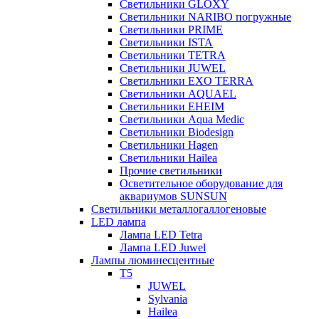
Светильники GLOXY
Светильники NARIBO погружные
Светильники PRIME
Светильники ISTA
Светильники TETRA
Светильники JUWEL
Светильники EXO TERRA
Светильники AQUAEL
Светильники EHEIM
Светильники Aqua Medic
Светильники Biodesign
Светильники Hagen
Светильники Hailea
Прочие светильники
Осветительное оборудование для
аквариумов SUNSUN
Светильники металлогаллогеновые
LED лампа
Лампа LED Tetra
Лампа LED Juwel
Лампы люминесцентные
T5
JUWEL
Sylvania
Hailea