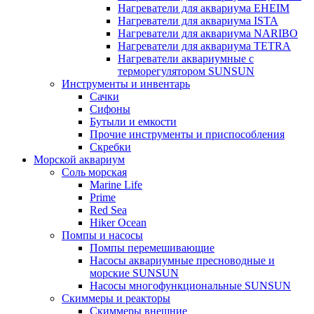
Нагреватели для аквариума EHEIM
Нагреватели для аквариума ISTA
Нагреватели для аквариума NARIBO
Нагреватели для аквариума TETRA
Нагреватели аквариумные с
терморегулятором SUNSUN
Инструменты и инвентарь
Сачки
Сифоны
Бутыли и емкости
Прочие инструменты и приспособления
Скребки
Морской аквариум
Соль морская
Marine Life
Prime
Red Sea
Hiker Ocean
Помпы и насосы
Помпы перемешивающие
Насосы аквариумные пресноводные и
морские SUNSUN
Насосы многофункциональные SUNSUN
Скиммеры и реакторы
Скиммеры внешние