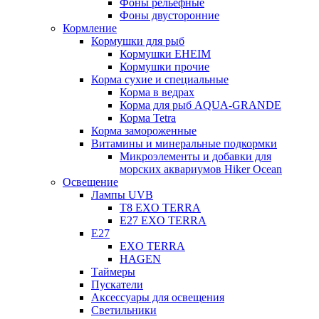
Фоны рельефные
Фоны двусторонние
Кормление
Кормушки для рыб
Кормушки EHEIM
Кормушки прочие
Корма сухие и специальные
Корма в ведрах
Корма для рыб AQUA-GRANDE
Корма Tetra
Корма замороженные
Витамины и минеральные подкормки
Микроэлементы и добавки для
морских аквариумов Hiker Ocean
Освещение
Лампы UVB
Т8 EXO TERRA
Е27 EXO TERRA
Е27
EXO TERRA
HAGEN
Таймеры
Пускатели
Аксессуары для освещения
Светильники