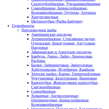
Скалозубообразные, Удильщикообразные
Сомообразные, Бериксообразные,
Колюшкообразные, Груперы, Антиасы
Хирурговидные
Щетинозубые (Рыбы-Бабочки)
Гидробионты
Пресноводные рыбы
Американские цихлиды
Атеринообразные, Стеклянные окуни,
Однопалые, Брызгуновые, Аргусовые,
Нандовые
Африканские и Азиатские цихлиды
Барбусы, Данио, Лабео, Люциосомы,
Расборы
Бычки, Лабиринтовые, Змееголовые,
Хоботнорылые, Иглобрюхи, Камбалы
Золотые рыбки, Карпы, Гиринохейловые,
Чукучановые, Балиторовые, Вьюновые
Карпозубые, Живородящие карпозубые,
Сарганообразные
Сомообразные
Хрящевые, Ангвиллоидные,
Циприноидные, Бериксообразные,
Колюшкообразные
Цитариновые, Пираньевые, Харациновые,