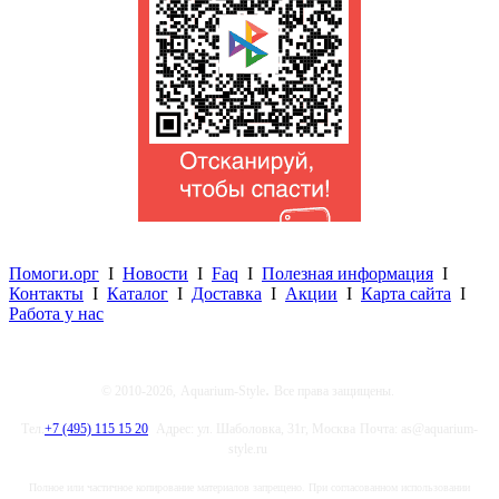
Помоги.орг
I
Новости
I
Faq
I
Полезная информация
I
Контакты
I
Каталог
I
Доставка
I
Акции
I
Карта сайта
I
Работа у нас
.
© 2010-2026,
Aquarium-Style
Все права защищены.
Тел.
+7 (495) 115 15 20
Адрес: ул. Шаболовка, 31г, Москва
Почта: as@aquarium-
style.ru
Полное или частичное копирование материалов запрещено. При согласованном использовании