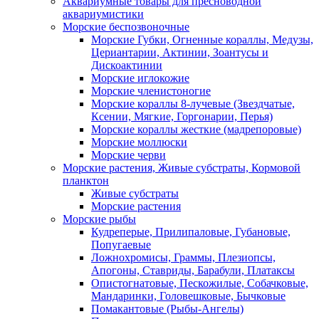
Аквариумные товары для пресноводной
аквариумистики
Морские беспозвоночные
Морские Губки, Огненные кораллы, Медузы,
Цериантарии, Актинии, Зоантусы и
Дискоактинии
Морские иглокожие
Морские членистоногие
Морские кораллы 8-лучевые (Звездчатые,
Ксении, Мягкие, Горгонарии, Перья)
Морские кораллы жесткие (мадрепоровые)
Морские моллюски
Морские черви
Морские растения, Живые субстраты, Кормовой
планктон
Живые субстраты
Морские растения
Морские рыбы
Кудреперые, Прилипаловые, Губановые,
Попугаевые
Ложнохромисы, Граммы, Плезиопсы,
Апогоны, Ставриды, Барабули, Платаксы
Опистогнатовые, Пескожилые, Собачковые,
Мандаринки, Головешковые, Бычковые
Помакантовые (Рыбы-Ангелы)