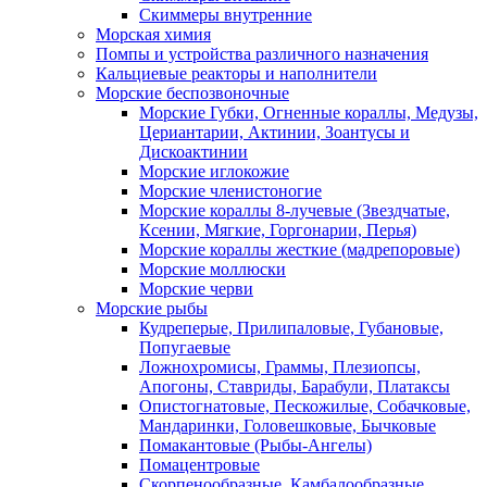
Скиммеры внутренние
Морская химия
Помпы и устройства различного назначения
Кальциевые реакторы и наполнители
Морские беспозвоночные
Морские Губки, Огненные кораллы, Медузы,
Цериантарии, Актинии, Зоантусы и
Дискоактинии
Морские иглокожие
Морские членистоногие
Морские кораллы 8-лучевые (Звездчатые,
Ксении, Мягкие, Горгонарии, Перья)
Морские кораллы жесткие (мадрепоровые)
Морские моллюски
Морские черви
Морские рыбы
Кудреперые, Прилипаловые, Губановые,
Попугаевые
Ложнохромисы, Граммы, Плезиопсы,
Апогоны, Ставриды, Барабули, Платаксы
Опистогнатовые, Пескожилые, Собачковые,
Мандаринки, Головешковые, Бычковые
Помакантовые (Рыбы-Ангелы)
Помацентровые
Скорпенообразные, Камбалообразные,