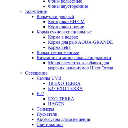
Фоны рельефные
Фоны двусторонние
Кормление
Кормушки для рыб
Кормушки EHEIM
Кормушки прочие
Корма сухие и специальные
Корма в ведрах
Корма для рыб AQUA-GRANDE
Корма Tetra
Корма замороженные
Витамины и минеральные подкормки
Микроэлементы и добавки для
морских аквариумов Hiker Ocean
Освещение
Лампы UVB
Т8 EXO TERRA
Е27 EXO TERRA
Е27
EXO TERRA
HAGEN
Таймеры
Пускатели
Аксессуары для освещения
Светильники