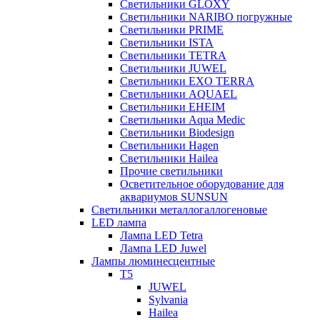
Светильники GLOXY
Светильники NARIBO погружные
Светильники PRIME
Светильники ISTA
Светильники TETRA
Светильники JUWEL
Светильники EXO TERRA
Светильники AQUAEL
Светильники EHEIM
Светильники Aqua Medic
Светильники Biodesign
Светильники Hagen
Светильники Hailea
Прочие светильники
Осветительное оборудование для
аквариумов SUNSUN
Светильники металлогаллогеновые
LED лампа
Лампа LED Tetra
Лампа LED Juwel
Лампы люминесцентные
T5
JUWEL
Sylvania
Hailea