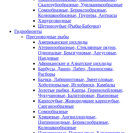
Скалозубообразные, Удильщикообразные
Сомообразные, Бериксообразные,
Колюшкообразные, Груперы, Антиасы
Хирурговидные
Щетинозубые (Рыбы-Бабочки)
Гидробионты
Пресноводные рыбы
Американские цихлиды
Атеринообразные, Стеклянные окуни,
Однопалые, Брызгуновые, Аргусовые,
Нандовые
Африканские и Азиатские цихлиды
Барбусы, Данио, Лабео, Люциосомы,
Расборы
Бычки, Лабиринтовые, Змееголовые,
Хоботнорылые, Иглобрюхи, Камбалы
Золотые рыбки, Карпы, Гиринохейловые,
Чукучановые, Балиторовые, Вьюновые
Карпозубые, Живородящие карпозубые,
Сарганообразные
Сомообразные
Хрящевые, Ангвиллоидные,
Циприноидные, Бериксообразные,
Колюшкообразные
Цитариновые, Пираньевые, Харациновые,