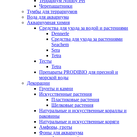
Террариум Nomoy Pet
Черепашатники
Тумбы для террариумов
Вода для аквариума
Аквариумная химия
Средства для ухода за водой и растениями
Dennerle
Средства для ухода за растениями
Seachem
Sera
Tetra
Тесты
Tetra
Препараты PRODIBIO для пресной и
морской воды
Декорации
Грунты и камни
Искусственные растения
Пластиковые растения
Шелковые растения
Натуральные и искусственные кораллы и
раковины
Натуральные и искусственные коряги
Амфоры, гроты
Фоны для аквариума