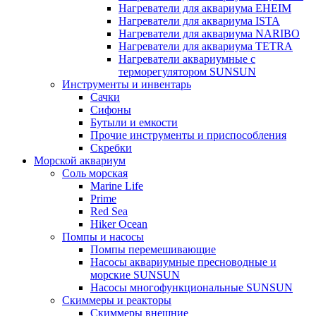
Нагреватели для аквариума EHEIM
Нагреватели для аквариума ISTA
Нагреватели для аквариума NARIBO
Нагреватели для аквариума TETRA
Нагреватели аквариумные с
терморегулятором SUNSUN
Инструменты и инвентарь
Сачки
Сифоны
Бутыли и емкости
Прочие инструменты и приспособления
Скребки
Морской аквариум
Соль морская
Marine Life
Prime
Red Sea
Hiker Ocean
Помпы и насосы
Помпы перемешивающие
Насосы аквариумные пресноводные и
морские SUNSUN
Насосы многофункциональные SUNSUN
Скиммеры и реакторы
Скиммеры внешние