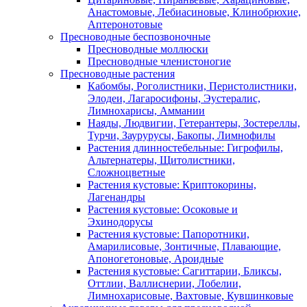
Анастомовые, Лебиасиновые, Клинобрюхие,
Аптеронотовые
Пресноводные беспозвоночные
Пресноводные моллюски
Пресноводные членистоногие
Пресноводные растения
Кабомбы, Роголистники, Перистолистники,
Элодеи, Лагаросифоны, Эустералис,
Лимнохарисы, Аммании
Наяды, Людвигии, Гетерантеры, Зостереллы,
Турчи, Заурурусы, Бакопы, Лимнофилы
Растения длинностебельные: Гигрофилы,
Альтернатеры, Щитолистники,
Сложноцветные
Растения кустовые: Криптокорины,
Лагенандры
Растения кустовые: Осоковые и
Эхинодорусы
Растения кустовые: Папоротники,
Амарилисовые, Зонтичные, Плавающие,
Апоногетоновые, Ароидные
Растения кустовые: Сагиттарии, Бликсы,
Оттлии, Валлиснерии, Лобелии,
Лимнохарисовые, Вахтовые, Кувшинковые