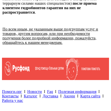
террариум силами наших специалистов)
после приема
клиентом гидробионтов гарантия на них не
распространяется
.
По всем иным, не указанным выше подгруппам услуг и
товаров, другим вопросам, или при необходимости
получения более подробной информации, пожалуйста,
обращайтесь к нашим менеджерам.
Помоги.орг
I
Новости
I
Faq
I
Полезная информация
I
Контакты
I
Каталог
I
Доставка
I
Акции
I
Карта сайта
I
Работа у нас