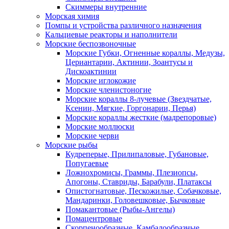
Скиммеры внутренние
Морская химия
Помпы и устройства различного назначения
Кальциевые реакторы и наполнители
Морские беспозвоночные
Морские Губки, Огненные кораллы, Медузы,
Цериантарии, Актинии, Зоантусы и
Дискоактинии
Морские иглокожие
Морские членистоногие
Морские кораллы 8-лучевые (Звездчатые,
Ксении, Мягкие, Горгонарии, Перья)
Морские кораллы жесткие (мадрепоровые)
Морские моллюски
Морские черви
Морские рыбы
Кудреперые, Прилипаловые, Губановые,
Попугаевые
Ложнохромисы, Граммы, Плезиопсы,
Апогоны, Ставриды, Барабули, Платаксы
Опистогнатовые, Пескожилые, Собачковые,
Мандаринки, Головешковые, Бычковые
Помакантовые (Рыбы-Ангелы)
Помацентровые
Скорпенообразные, Камбалообразные,