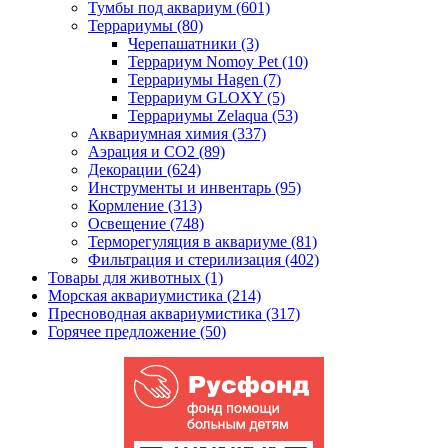
Тумбы под аквариум (601)
Террариумы (80)
Черепашатники (3)
Террариум Nomoy Pet (10)
Террариумы Hagen (7)
Террариум GLOXY (5)
Террариумы Zelaqua (53)
Аквариумная химия (337)
Аэрация и CO2 (89)
Декорации (624)
Инструменты и инвентарь (95)
Кормление (313)
Освещение (748)
Терморегуляция в аквариуме (81)
Фильтрация и стерилизация (402)
Товары для животных (1)
Морская аквариумистика (214)
Пресноводная аквариумистика (317)
Горячее предложение (50)