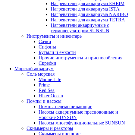
Нагреватели для аквариума EHEIM
Нагреватели для аквариума ISTA
Нагреватели для аквариума NARIBO
Нагреватели для аквариума TETRA
Нагреватели аквариумные с
терморегулятором SUNSUN
Инструменты и инвентарь
Сачки
Сифоны
Бутыли и емкости
Прочие инструменты и приспособления
Скребки
Морской аквариум
Соль морская
Marine Life
Prime
Red Sea
Hiker Ocean
Помпы и насосы
Помпы перемешивающие
Насосы аквариумные пресноводные и
морские SUNSUN
Насосы многофункциональные SUNSUN
Скиммеры и реакторы
Скиммеры внешние