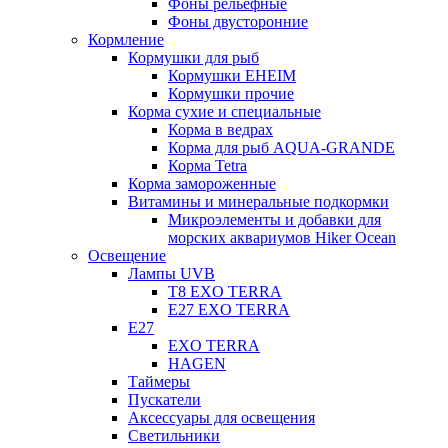
Фоны рельефные
Фоны двусторонние
Кормление
Кормушки для рыб
Кормушки EHEIM
Кормушки прочие
Корма сухие и специальные
Корма в ведрах
Корма для рыб AQUA-GRANDE
Корма Tetra
Корма замороженные
Витамины и минеральные подкормки
Микроэлементы и добавки для
морских аквариумов Hiker Ocean
Освещение
Лампы UVB
Т8 EXO TERRA
Е27 EXO TERRA
Е27
EXO TERRA
HAGEN
Таймеры
Пускатели
Аксессуары для освещения
Светильники