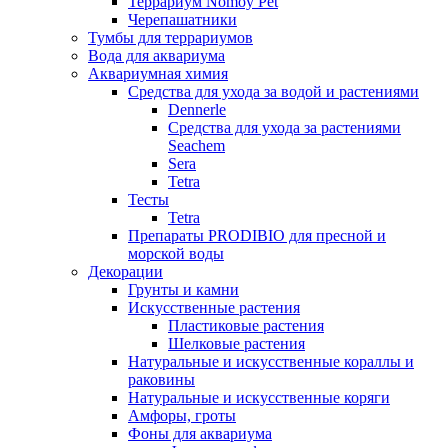
Террариум Nomoy Pet
Черепашатники
Тумбы для террариумов
Вода для аквариума
Аквариумная химия
Средства для ухода за водой и растениями
Dennerle
Средства для ухода за растениями
Seachem
Sera
Tetra
Тесты
Tetra
Препараты PRODIBIO для пресной и
морской воды
Декорации
Грунты и камни
Искусственные растения
Пластиковые растения
Шелковые растения
Натуральные и искусственные кораллы и
раковины
Натуральные и искусственные коряги
Амфоры, гроты
Фоны для аквариума