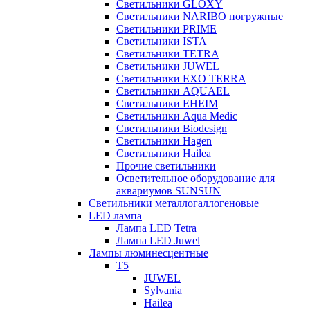
Светильники GLOXY
Светильники NARIBO погружные
Светильники PRIME
Светильники ISTA
Светильники TETRA
Светильники JUWEL
Светильники EXO TERRA
Светильники AQUAEL
Светильники EHEIM
Светильники Aqua Medic
Светильники Biodesign
Светильники Hagen
Светильники Hailea
Прочие светильники
Осветительное оборудование для
аквариумов SUNSUN
Светильники металлогаллогеновые
LED лампа
Лампа LED Tetra
Лампа LED Juwel
Лампы люминесцентные
T5
JUWEL
Sylvania
Hailea