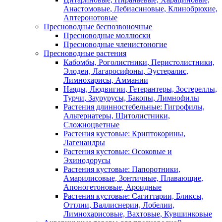
Анастомовые, Лебиасиновые, Клинобрюхие,
Аптеронотовые
Пресноводные беспозвоночные
Пресноводные моллюски
Пресноводные членистоногие
Пресноводные растения
Кабомбы, Роголистники, Перистолистники,
Элодеи, Лагаросифоны, Эустералис,
Лимнохарисы, Аммании
Наяды, Людвигии, Гетерантеры, Зостереллы,
Турчи, Заурурусы, Бакопы, Лимнофилы
Растения длинностебельные: Гигрофилы,
Альтернатеры, Щитолистники,
Сложноцветные
Растения кустовые: Криптокорины,
Лагенандры
Растения кустовые: Осоковые и
Эхинодорусы
Растения кустовые: Папоротники,
Амарилисовые, Зонтичные, Плавающие,
Апоногетоновые, Ароидные
Растения кустовые: Сагиттарии, Бликсы,
Оттлии, Валлиснерии, Лобелии,
Лимнохарисовые, Вахтовые, Кувшинковые