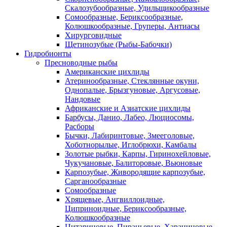
Скалозубообразные, Удильщикообразные
Сомообразные, Бериксообразные,
Колюшкообразные, Груперы, Антиасы
Хирурговидные
Щетинозубые (Рыбы-Бабочки)
Гидробионты
Пресноводные рыбы
Американские цихлиды
Атеринообразные, Стеклянные окуни,
Однопалые, Брызгуновые, Аргусовые,
Нандовые
Африканские и Азиатские цихлиды
Барбусы, Данио, Лабео, Люциосомы,
Расборы
Бычки, Лабиринтовые, Змееголовые,
Хоботнорылые, Иглобрюхи, Камбалы
Золотые рыбки, Карпы, Гиринохейловые,
Чукучановые, Балиторовые, Вьюновые
Карпозубые, Живородящие карпозубые,
Сарганообразные
Сомообразные
Хрящевые, Ангвиллоидные,
Циприноидные, Бериксообразные,
Колюшкообразные
Цитариновые, Пираньевые, Харациновые,