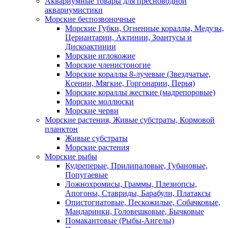
Аквариумные товары для пресноводной
аквариумистики
Морские беспозвоночные
Морские Губки, Огненные кораллы, Медузы,
Цериантарии, Актинии, Зоантусы и
Дискоактинии
Морские иглокожие
Морские членистоногие
Морские кораллы 8-лучевые (Звездчатые,
Ксении, Мягкие, Горгонарии, Перья)
Морские кораллы жесткие (мадрепоровые)
Морские моллюски
Морские черви
Морские растения, Живые субстраты, Кормовой
планктон
Живые субстраты
Морские растения
Морские рыбы
Кудреперые, Прилипаловые, Губановые,
Попугаевые
Ложнохромисы, Граммы, Плезиопсы,
Апогоны, Ставриды, Барабули, Платаксы
Опистогнатовые, Пескожилые, Собачковые,
Мандаринки, Головешковые, Бычковые
Помакантовые (Рыбы-Ангелы)