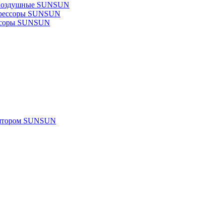
 воздушные SUNSUN
прессоры SUNSUN
ссоры SUNSUN
улятором SUNSUN