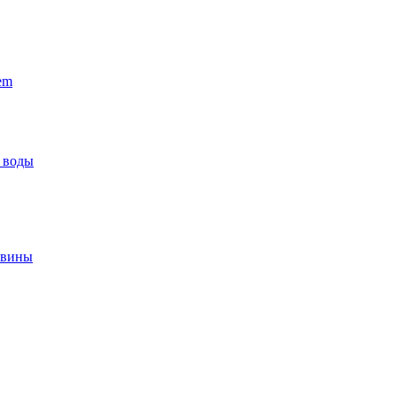
em
 воды
овины