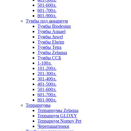
501-600л.
601-700л.
801-900л.
Тумбы под аквариум
Тумбы Biodesign
Тумбы Aquael
Тумбы Juwel
Тумбы Eheim
Тумбы Tetra
Тумбы Zelaqua
Тумбы ССБ
1-100л.
101-200л.
201-300л.
301-400л.
401-500л.
501-600л.
601-700л.
801-900л.
Террариумы
Террариумы Zelaqua
Террариум GLOXY
Террариум Nomoy Pet
Черепашатники