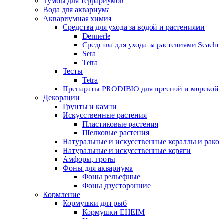
Тумбы для террариумов
Вода для аквариума
Аквариумная химия
Средства для ухода за водой и растениями
Dennerle
Средства для ухода за растениями Seach
Sera
Tetra
Тесты
Tetra
Препараты PRODIBIO для пресной и морской
Декорации
Грунты и камни
Искусственные растения
Пластиковые растения
Шелковые растения
Натуральные и искусственные кораллы и рак
Натуральные и искусственные коряги
Амфоры, гроты
Фоны для аквариума
Фоны рельефные
Фоны двусторонние
Кормление
Кормушки для рыб
Кормушки EHEIM