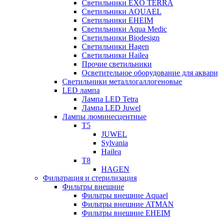
Светильники EXO TERRA
Светильники AQUAEL
Светильники EHEIM
Светильники Aqua Medic
Светильники Biodesign
Светильники Hagen
Светильники Hailea
Прочие светильники
Осветительное оборудование для аква
Светильники металлогаллогеновые
LED лампа
Лампа LED Tetra
Лампа LED Juwel
Лампы люминесцентные
T5
JUWEL
Sylvania
Hailea
T8
HAGEN
Фильтрация и стерилизация
Фильтры внешние
Фильтры внешние Aquael
Фильтры внешние ATMAN
Фильтры внешние EHEIM