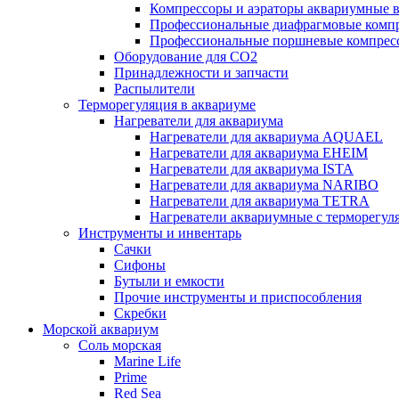
Компрессоры и аэраторы аквариумные
Профессиональные диафрагмовые ком
Профессиональные поршневые компре
Оборудование для CO2
Принадлежности и запчасти
Распылители
Терморегуляция в аквариуме
Нагреватели для аквариума
Нагреватели для аквариума AQUAEL
Нагреватели для аквариума EHEIM
Нагреватели для аквариума ISTA
Нагреватели для аквариума NARIBO
Нагреватели для аквариума TETRA
Нагреватели аквариумные с терморег
Инструменты и инвентарь
Сачки
Сифоны
Бутыли и емкости
Прочие инструменты и приспособления
Скребки
Морской аквариум
Соль морская
Marine Life
Prime
Red Sea