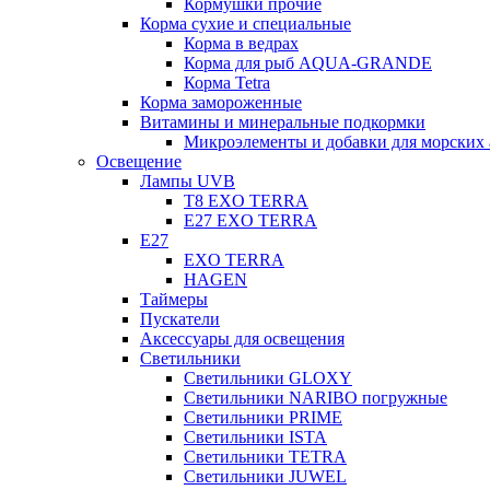
Кормушки прочие
Корма сухие и специальные
Корма в ведрах
Корма для рыб AQUA-GRANDE
Корма Tetra
Корма замороженные
Витамины и минеральные подкормки
Микроэлементы и добавки для морских 
Освещение
Лампы UVB
Т8 EXO TERRA
Е27 EXO TERRA
Е27
EXO TERRA
HAGEN
Таймеры
Пускатели
Аксессуары для освещения
Светильники
Светильники GLOXY
Светильники NARIBO погружные
Светильники PRIME
Светильники ISTA
Светильники TETRA
Светильники JUWEL