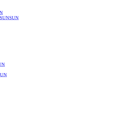
UN
) SUNSUN
SUN
SUN