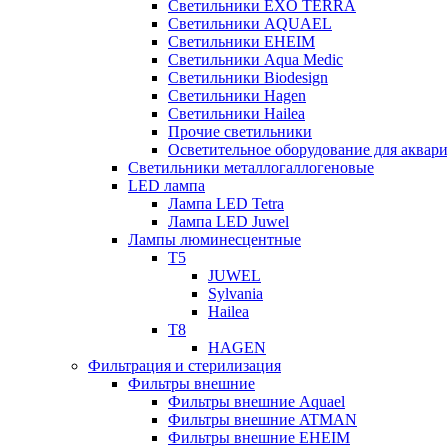
Светильники EXO TERRA
Светильники AQUAEL
Светильники EHEIM
Светильники Aqua Medic
Светильники Biodesign
Светильники Hagen
Светильники Hailea
Прочие светильники
Осветительное оборудование для аква
Светильники металлогаллогеновые
LED лампа
Лампа LED Tetra
Лампа LED Juwel
Лампы люминесцентные
T5
JUWEL
Sylvania
Hailea
T8
HAGEN
Фильтрация и стерилизация
Фильтры внешние
Фильтры внешние Aquael
Фильтры внешние ATMAN
Фильтры внешние EHEIM