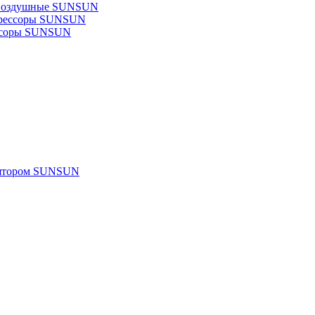
 воздушные SUNSUN
прессоры SUNSUN
ссоры SUNSUN
улятором SUNSUN