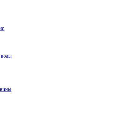
em
 воды
овины