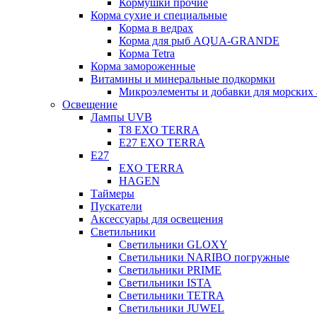
Кормушки прочие
Корма сухие и специальные
Корма в ведрах
Корма для рыб AQUA-GRANDE
Корма Tetra
Корма замороженные
Витамины и минеральные подкормки
Микроэлементы и добавки для морских 
Освещение
Лампы UVB
Т8 EXO TERRA
Е27 EXO TERRA
Е27
EXO TERRA
HAGEN
Таймеры
Пускатели
Аксессуары для освещения
Светильники
Светильники GLOXY
Светильники NARIBO погружные
Светильники PRIME
Светильники ISTA
Светильники TETRA
Светильники JUWEL