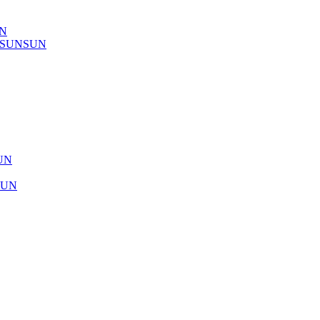
UN
) SUNSUN
SUN
SUN