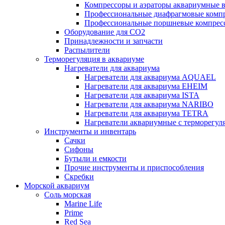
Компрессоры и аэраторы аквариумные
Профессиональные диафрагмовые ком
Профессиональные поршневые компре
Оборудование для CO2
Принадлежности и запчасти
Распылители
Терморегуляция в аквариуме
Нагреватели для аквариума
Нагреватели для аквариума AQUAEL
Нагреватели для аквариума EHEIM
Нагреватели для аквариума ISTA
Нагреватели для аквариума NARIBO
Нагреватели для аквариума TETRA
Нагреватели аквариумные с терморег
Инструменты и инвентарь
Сачки
Сифоны
Бутыли и емкости
Прочие инструменты и приспособления
Скребки
Морской аквариум
Соль морская
Marine Life
Prime
Red Sea