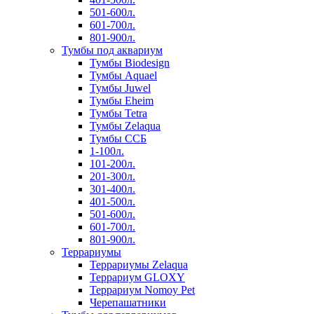
501-600л.
601-700л.
801-900л.
Тумбы под аквариум
Тумбы Biodesign
Тумбы Aquael
Тумбы Juwel
Тумбы Eheim
Тумбы Tetra
Тумбы Zelaqua
Тумбы ССБ
1-100л.
101-200л.
201-300л.
301-400л.
401-500л.
501-600л.
601-700л.
801-900л.
Террариумы
Террариумы Zelaqua
Террариум GLOXY
Террариум Nomoy Pet
Черепашатники