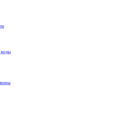
em
 воды
овины