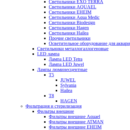
Светильники EXO TERRA
Светильники AQUAEL
Светильники EHEIM
Светильники Aqua Medic
Светильники Biodesign
Светильники Hagen
Светильники Hailea
Прочие светильники
Осветительное оборудование для аква
Светильники металлогаллогеновые
LED лампа
Лампа LED Tetra
Лампа LED Juwel
Лампы люминесцентные
T5
JUWEL
Sylvania
Hailea
T8
HAGEN
Фильтрация и стерилизация
Фильтры внешние
Фильтры внешние Aquael
Фильтры внешние ATMAN
Фильтры внешние EHEIM