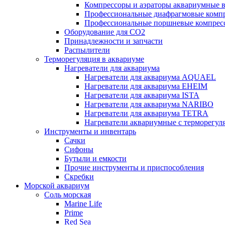
Компрессоры и аэраторы аквариумные
Профессиональные диафрагмовые ком
Профессиональные поршневые компре
Оборудование для CO2
Принадлежности и запчасти
Распылители
Терморегуляция в аквариуме
Нагреватели для аквариума
Нагреватели для аквариума AQUAEL
Нагреватели для аквариума EHEIM
Нагреватели для аквариума ISTA
Нагреватели для аквариума NARIBO
Нагреватели для аквариума TETRA
Нагреватели аквариумные с терморег
Инструменты и инвентарь
Сачки
Сифоны
Бутыли и емкости
Прочие инструменты и приспособления
Скребки
Морской аквариум
Соль морская
Marine Life
Prime
Red Sea