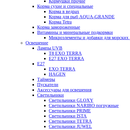
Кормушки прочие
Корма сухие и специальные
Корма в ведрах
Корма для рыб AQUA-GRANDE
Корма Tetra
Корма замороженные
Витамины и минеральные подкормки
Микроэлементы и добавки для морских 
Освещение
Лампы UVB
Т8 EXO TERRA
Е27 EXO TERRA
Е27
EXO TERRA
HAGEN
Таймеры
Пускатели
Аксессуары для освещения
Светильники
Светильники GLOXY
Светильники NARIBO погружные
Светильники PRIME
Светильники ISTA
Светильники TETRA
Светильники JUWEL