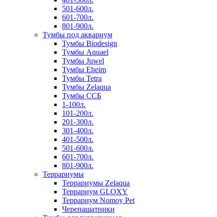
501-600л.
601-700л.
801-900л.
Тумбы под аквариум
Тумбы Biodesign
Тумбы Aquael
Тумбы Juwel
Тумбы Eheim
Тумбы Tetra
Тумбы Zelaqua
Тумбы ССБ
1-100л.
101-200л.
201-300л.
301-400л.
401-500л.
501-600л.
601-700л.
801-900л.
Террариумы
Террариумы Zelaqua
Террариум GLOXY
Террариум Nomoy Pet
Черепашатники