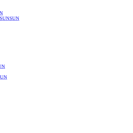
UN
) SUNSUN
SUN
SUN