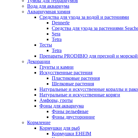
Тумбы для террариумов
Вода для аквариума
Аквариумная химия
Средства для ухода за водой и растениями
Dennerle
Средства для ухода за растениями Seach
Sera
Tetra
Тесты
Tetra
Препараты PRODIBIO для пресной и морской
Декорации
Грунты и камни
Искусственные растения
Пластиковые растения
Шелковые растения
Натуральные и искусственные кораллы и рак
Натуральные и искусственные коряги
Амфоры, гроты
Фоны для аквариума
Фоны рельефные
Фоны двусторонние
Кормление
Кормушки для рыб
Кормушки EHEIM