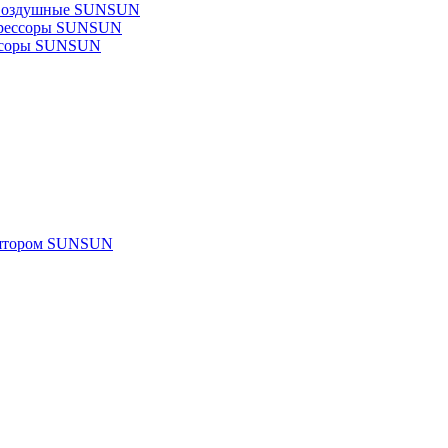
 воздушные SUNSUN
прессоры SUNSUN
ссоры SUNSUN
улятором SUNSUN