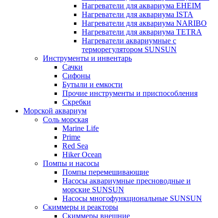
Нагреватели для аквариума EHEIM
Нагреватели для аквариума ISTA
Нагреватели для аквариума NARIBO
Нагреватели для аквариума TETRA
Нагреватели аквариумные с
терморегулятором SUNSUN
Инструменты и инвентарь
Сачки
Сифоны
Бутыли и емкости
Прочие инструменты и приспособления
Скребки
Морской аквариум
Соль морская
Marine Life
Prime
Red Sea
Hiker Ocean
Помпы и насосы
Помпы перемешивающие
Насосы аквариумные пресноводные и
морские SUNSUN
Насосы многофункциональные SUNSUN
Скиммеры и реакторы
Скиммеры внешние