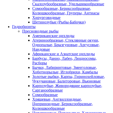
Скалозубообразные, Удильщикообразные
Сомообразные, Бериксообразные,
Колюшкообразные, Груперы, Антиасы
Хирурговидные
Щетинозубые (Рыбы-Бабочки)
Гидробионты
Пресноводные рыбы
Американские цихлиды
Атеринообразные, Стеклянные окуни,
Однопалые, Брызгуновые, Аргусовые,
Нандовые
Африканские и Азиатские цихлиды
Барбусы, Данио, Лабео, Люциосомы,
Расборы
Бычки, Лабиринтовые, Змееголовые,
Хоботнорылые, Иглобрюхи, Камбалы
Золотые рыбки, Карпы, Гиринохейловые,
Чукучановые, Балиторовые, Вьюновые
Карпозубые, Живородящие карпозубые,
Сарганообразные
Сомообразные
Хрящевые, Ангвиллоидные,
Циприноидные, Бериксообразные,
Колюшкообразные
Цитариновые, Пираньевые, Харациновые,