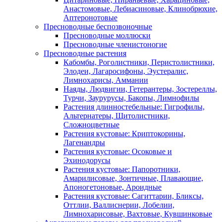
Анастомовые, Лебиасиновые, Клинобрюхие,
Аптеронотовые
Пресноводные беспозвоночные
Пресноводные моллюски
Пресноводные членистоногие
Пресноводные растения
Кабомбы, Роголистники, Перистолистники,
Элодеи, Лагаросифоны, Эустералис,
Лимнохарисы, Аммании
Наяды, Людвигии, Гетерантеры, Зостереллы,
Турчи, Заурурусы, Бакопы, Лимнофилы
Растения длинностебельные: Гигрофилы,
Альтернатеры, Щитолистники,
Сложноцветные
Растения кустовые: Криптокорины,
Лагенандры
Растения кустовые: Осоковые и
Эхинодорусы
Растения кустовые: Папоротники,
Амарилисовые, Зонтичные, Плавающие,
Апоногетоновые, Ароидные
Растения кустовые: Сагиттарии, Бликсы,
Оттлии, Валлиснерии, Лобелии,
Лимнохарисовые, Вахтовые, Кувшинковые