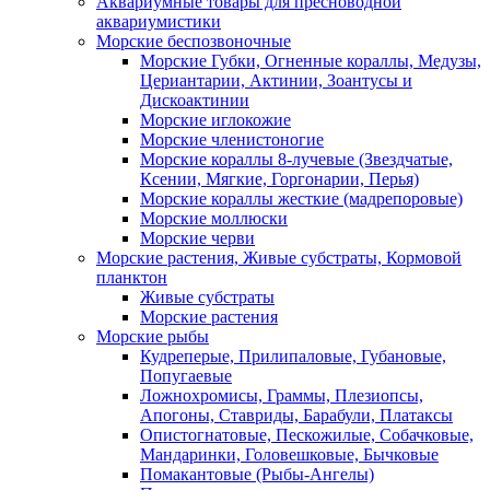
Аквариумные товары для пресноводной
аквариумистики
Морские беспозвоночные
Морские Губки, Огненные кораллы, Медузы,
Цериантарии, Актинии, Зоантусы и
Дискоактинии
Морские иглокожие
Морские членистоногие
Морские кораллы 8-лучевые (Звездчатые,
Ксении, Мягкие, Горгонарии, Перья)
Морские кораллы жесткие (мадрепоровые)
Морские моллюски
Морские черви
Морские растения, Живые субстраты, Кормовой
планктон
Живые субстраты
Морские растения
Морские рыбы
Кудреперые, Прилипаловые, Губановые,
Попугаевые
Ложнохромисы, Граммы, Плезиопсы,
Апогоны, Ставриды, Барабули, Платаксы
Опистогнатовые, Пескожилые, Собачковые,
Мандаринки, Головешковые, Бычковые
Помакантовые (Рыбы-Ангелы)