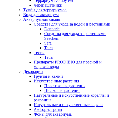
Террариум Nomoy Pet
Черепашатники
Тумбы для террариумов
Вода для аквариума
Аквариумная химия
Средства для ухода за водой и растениями
Dennerle
Средства для ухода за растениями
Seachem
Sera
Tetra
Тесты
Tetra
Препараты PRODIBIO для пресной и
морской воды
Декорации
Грунты и камни
Искусственные растения
Пластиковые растения
Шелковые растения
Натуральные и искусственные кораллы и
раковины
Натуральные и искусственные коряги
Амфоры, гроты
Фоны для аквариума