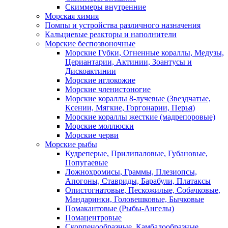
Скиммеры внутренние
Морская химия
Помпы и устройства различного назначения
Кальциевые реакторы и наполнители
Морские беспозвоночные
Морские Губки, Огненные кораллы, Медузы,
Цериантарии, Актинии, Зоантусы и
Дискоактинии
Морские иглокожие
Морские членистоногие
Морские кораллы 8-лучевые (Звездчатые,
Ксении, Мягкие, Горгонарии, Перья)
Морские кораллы жесткие (мадрепоровые)
Морские моллюски
Морские черви
Морские рыбы
Кудреперые, Прилипаловые, Губановые,
Попугаевые
Ложнохромисы, Граммы, Плезиопсы,
Апогоны, Ставриды, Барабули, Платаксы
Опистогнатовые, Пескожилые, Собачковые,
Мандаринки, Головешковые, Бычковые
Помакантовые (Рыбы-Ангелы)
Помацентровые
Скорпенообразные, Камбалообразные,