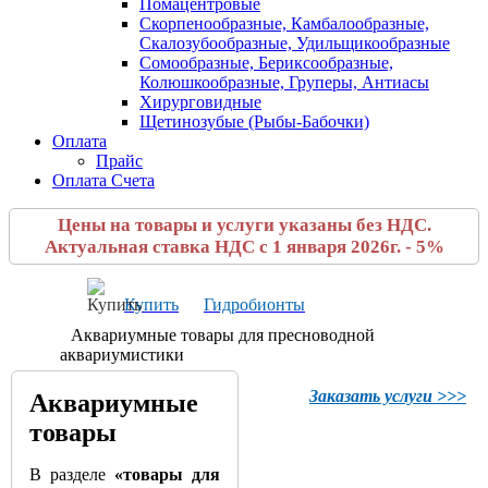
Помацентровые
Скорпенообразные, Камбалообразные,
Скалозубообразные, Удильщикообразные
Сомообразные, Бериксообразные,
Колюшкообразные, Груперы, Антиасы
Хирурговидные
Щетинозубые (Рыбы-Бабочки)
Оплата
Прайс
Оплата Счета
Цены на товары и услуги указаны без НДС.
Актуальная ставка НДС с 1 января 2026г. - 5%
Купить
Гидробионты
Аквариумные товары для пресноводной
аквариумистики
Заказать услуги >>>
Аквариумные
товары
В разделе
«товары для