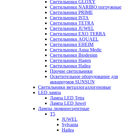
Светильники GLOXY
Светильники NARIBO погружные
Светильники PRIME
Светильники ISTA
Светильники TETRA
Светильники JUWEL
Светильники EXO TERRA
Светильники AQUAEL
Светильники EHEIM
Светильники Aqua Medic
Светильники Biodesign
Светильники Hagen
Светильники Hailea
Прочие светильники
Осветительное оборудование для
аквариумов SUNSUN
Светильники металлогаллогеновые
LED лампа
Лампа LED Tetra
Лампа LED Juwel
Лампы люминесцентные
T5
JUWEL
Sylvania
Hailea