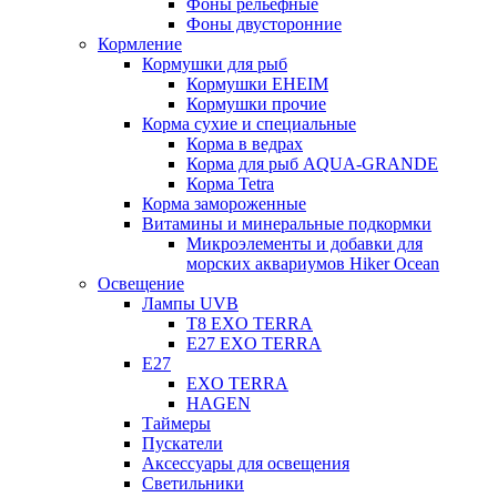
Фоны рельефные
Фоны двусторонние
Кормление
Кормушки для рыб
Кормушки EHEIM
Кормушки прочие
Корма сухие и специальные
Корма в ведрах
Корма для рыб AQUA-GRANDE
Корма Tetra
Корма замороженные
Витамины и минеральные подкормки
Микроэлементы и добавки для
морских аквариумов Hiker Ocean
Освещение
Лампы UVB
Т8 EXO TERRA
Е27 EXO TERRA
Е27
EXO TERRA
HAGEN
Таймеры
Пускатели
Аксессуары для освещения
Светильники