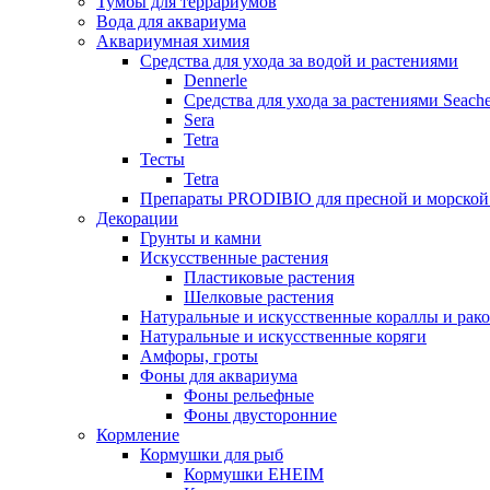
Тумбы для террариумов
Вода для аквариума
Аквариумная химия
Средства для ухода за водой и растениями
Dennerle
Средства для ухода за растениями Seach
Sera
Tetra
Тесты
Tetra
Препараты PRODIBIO для пресной и морской
Декорации
Грунты и камни
Искусственные растения
Пластиковые растения
Шелковые растения
Натуральные и искусственные кораллы и рак
Натуральные и искусственные коряги
Амфоры, гроты
Фоны для аквариума
Фоны рельефные
Фоны двусторонние
Кормление
Кормушки для рыб
Кормушки EHEIM