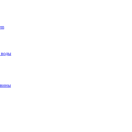
em
 воды
овины