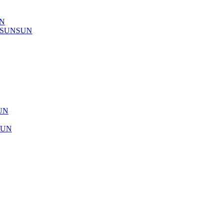
UN
) SUNSUN
SUN
SUN