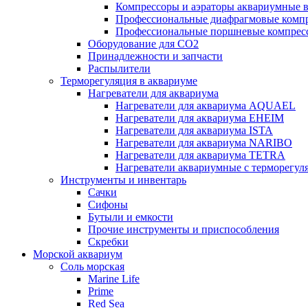
Компрессоры и аэраторы аквариумные
Профессиональные диафрагмовые ком
Профессиональные поршневые компре
Оборудование для CO2
Принадлежности и запчасти
Распылители
Терморегуляция в аквариуме
Нагреватели для аквариума
Нагреватели для аквариума AQUAEL
Нагреватели для аквариума EHEIM
Нагреватели для аквариума ISTA
Нагреватели для аквариума NARIBO
Нагреватели для аквариума TETRA
Нагреватели аквариумные с терморег
Инструменты и инвентарь
Сачки
Сифоны
Бутыли и емкости
Прочие инструменты и приспособления
Скребки
Морской аквариум
Соль морская
Marine Life
Prime
Red Sea