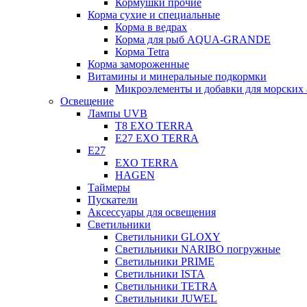
Кормушки прочие
Корма сухие и специальные
Корма в ведрах
Корма для рыб AQUA-GRANDE
Корма Tetra
Корма замороженные
Витамины и минеральные подкормки
Микроэлементы и добавки для морских 
Освещение
Лампы UVB
Т8 EXO TERRA
Е27 EXO TERRA
Е27
EXO TERRA
HAGEN
Таймеры
Пускатели
Аксессуары для освещения
Светильники
Светильники GLOXY
Светильники NARIBO погружные
Светильники PRIME
Светильники ISTA
Светильники TETRA
Светильники JUWEL