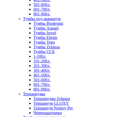
501-600л.
601-700л.
801-900л.
Тумбы под аквариум
Тумбы Biodesign
Тумбы Aquael
Тумбы Juwel
Тумбы Eheim
Тумбы Tetra
Тумбы Zelaqua
Тумбы ССБ
1-100л.
101-200л.
201-300л.
301-400л.
401-500л.
501-600л.
601-700л.
801-900л.
Террариумы
Террариумы Zelaqua
Террариум GLOXY
Террариум Nomoy Pet
Черепашатники