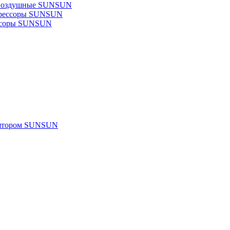
 воздушные SUNSUN
прессоры SUNSUN
ссоры SUNSUN
улятором SUNSUN