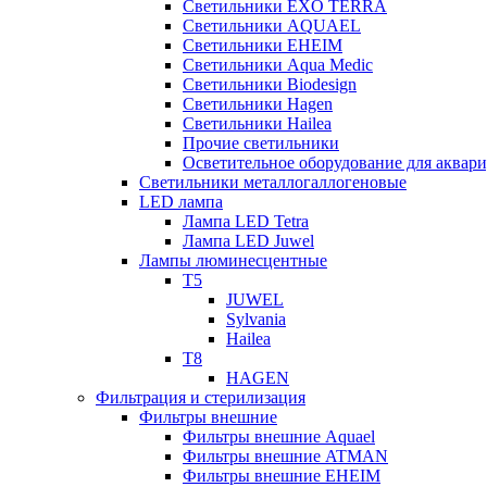
Светильники EXO TERRA
Светильники AQUAEL
Светильники EHEIM
Светильники Aqua Medic
Светильники Biodesign
Светильники Hagen
Светильники Hailea
Прочие светильники
Осветительное оборудование для аква
Светильники металлогаллогеновые
LED лампа
Лампа LED Tetra
Лампа LED Juwel
Лампы люминесцентные
T5
JUWEL
Sylvania
Hailea
T8
HAGEN
Фильтрация и стерилизация
Фильтры внешние
Фильтры внешние Aquael
Фильтры внешние ATMAN
Фильтры внешние EHEIM