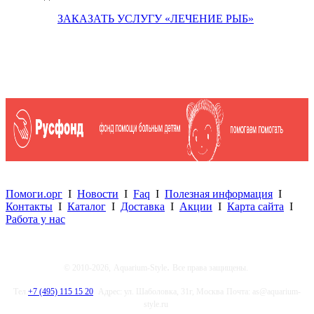
ЗАКАЗАТЬ УСЛУГУ «ЛЕЧЕНИЕ РЫБ»
Помоги.орг
I
Новости
I
Faq
I
Полезная информация
I
Контакты
I
Каталог
I
Доставка
I
Акции
I
Карта сайта
I
Работа у нас
.
© 2010-2026,
Aquarium-Style
Все права защищены.
Тел.
+7 (495) 115 15 20
Адрес: ул. Шаболовка, 31г, Москва
Почта: as@aquarium-
style.ru