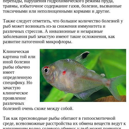
перепады, нарушения гидрохимического режима пруда,
травмы, избыточное содержание газов, болезни, вызванные
токсичными или неполноценными кормами и другие.
Также следует отметить, что большое количество болезней у
рыб может возникать из-за снижения иммунитета и
различных стрессов. А инвазионные и незаразные
заболевания рыб зачастую имеют такие осложнения, как
развитие патогенной микрофлоры.
Клиническая
картина той или
иной болезни
рыбы обычно
имеет
определенную
специфику. Но
зачастую
клиническое
проявление
различных
болезней очень схоже между собой.
Так как пресноводные рыбы обитают в гипоосмотичной
среде, всевозможные расстройства их обмена веществ ведут к
нарушениям водно-солевого обмена: у рыб может появится