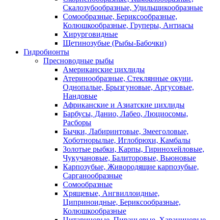
Скалозубообразные, Удильщикообразные
Сомообразные, Бериксообразные,
Колюшкообразные, Груперы, Антиасы
Хирурговидные
Щетинозубые (Рыбы-Бабочки)
Гидробионты
Пресноводные рыбы
Американские цихлиды
Атеринообразные, Стеклянные окуни,
Однопалые, Брызгуновые, Аргусовые,
Нандовые
Африканские и Азиатские цихлиды
Барбусы, Данио, Лабео, Люциосомы,
Расборы
Бычки, Лабиринтовые, Змееголовые,
Хоботнорылые, Иглобрюхи, Камбалы
Золотые рыбки, Карпы, Гиринохейловые,
Чукучановые, Балиторовые, Вьюновые
Карпозубые, Живородящие карпозубые,
Сарганообразные
Сомообразные
Хрящевые, Ангвиллоидные,
Циприноидные, Бериксообразные,
Колюшкообразные
Цитариновые, Пираньевые, Харациновые,