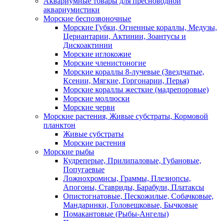
Аквариумные товары для пресноводной
аквариумистики
Морские беспозвоночные
Морские Губки, Огненные кораллы, Медузы,
Цериантарии, Актинии, Зоантусы и
Дискоактинии
Морские иглокожие
Морские членистоногие
Морские кораллы 8-лучевые (Звездчатые,
Ксении, Мягкие, Горгонарии, Перья)
Морские кораллы жесткие (мадрепоровые)
Морские моллюски
Морские черви
Морские растения, Живые субстраты, Кормовой
планктон
Живые субстраты
Морские растения
Морские рыбы
Кудреперые, Прилипаловые, Губановые,
Попугаевые
Ложнохромисы, Граммы, Плезиопсы,
Апогоны, Ставриды, Барабули, Платаксы
Опистогнатовые, Пескожилые, Собачковые,
Мандаринки, Головешковые, Бычковые
Помакантовые (Рыбы-Ангелы)