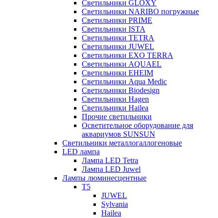
Светильники GLOXY
Светильники NARIBO погружные
Светильники PRIME
Светильники ISTA
Светильники TETRA
Светильники JUWEL
Светильники EXO TERRA
Светильники AQUAEL
Светильники EHEIM
Светильники Aqua Medic
Светильники Biodesign
Светильники Hagen
Светильники Hailea
Прочие светильники
Осветительное оборудование для
аквариумов SUNSUN
Светильники металлогаллогеновые
LED лампа
Лампа LED Tetra
Лампа LED Juwel
Лампы люминесцентные
T5
JUWEL
Sylvania
Hailea