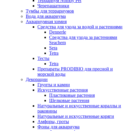
Террариум Nomoy Pet
Черепашатники
Тумбы для террариумов
Вода для аквариума
Аквариумная химия
Средства для ухода за водой и растениями
Dennerle
Средства для ухода за растениями
Seachem
Sera
Tetra
Тесты
Tetra
Препараты PRODIBIO для пресной и
морской воды
Декорации
Грунты и камни
Искусственные растения
Пластиковые растения
Шелковые растения
Натуральные и искусственные кораллы и
раковины
Натуральные и искусственные коряги
Амфоры, гроты
Фоны для аквариума