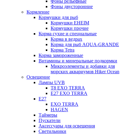
Фоны рельефные
Фоны двусторонние
Кормление
Кормушки для рыб
Кормушки EHEIM
Кормушки прочие
Корма сухие и специальные
Корма в ведрах
Корма для рыб AQUA-GRANDE
Корма Tetra
Корма замороженные
Витамины и минеральные подкормки
Микроэлементы и добавки для
морских аквариумов Hiker Ocean
Освещение
Лампы UVB
Т8 EXO TERRA
Е27 EXO TERRA
Е27
EXO TERRA
HAGEN
Таймеры
Пускатели
Аксессуары для освещения
Светильники