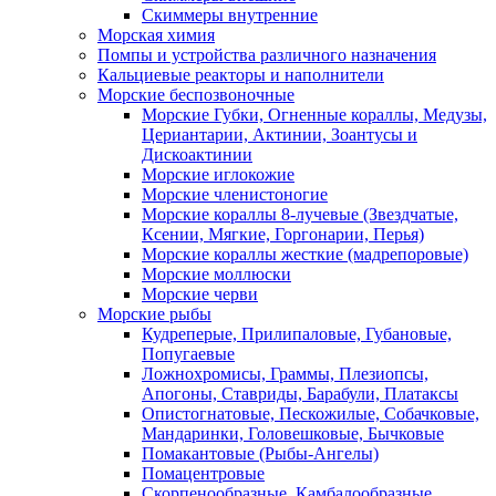
Скиммеры внутренние
Морская химия
Помпы и устройства различного назначения
Кальциевые реакторы и наполнители
Морские беспозвоночные
Морские Губки, Огненные кораллы, Медузы,
Цериантарии, Актинии, Зоантусы и
Дискоактинии
Морские иглокожие
Морские членистоногие
Морские кораллы 8-лучевые (Звездчатые,
Ксении, Мягкие, Горгонарии, Перья)
Морские кораллы жесткие (мадрепоровые)
Морские моллюски
Морские черви
Морские рыбы
Кудреперые, Прилипаловые, Губановые,
Попугаевые
Ложнохромисы, Граммы, Плезиопсы,
Апогоны, Ставриды, Барабули, Платаксы
Опистогнатовые, Пескожилые, Собачковые,
Мандаринки, Головешковые, Бычковые
Помакантовые (Рыбы-Ангелы)
Помацентровые
Скорпенообразные, Камбалообразные,