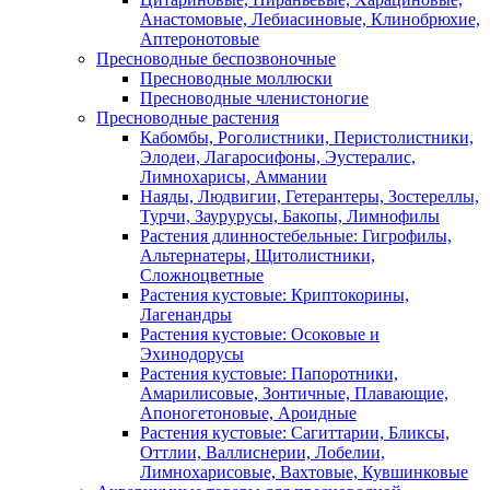
Анастомовые, Лебиасиновые, Клинобрюхие,
Аптеронотовые
Пресноводные беспозвоночные
Пресноводные моллюски
Пресноводные членистоногие
Пресноводные растения
Кабомбы, Роголистники, Перистолистники,
Элодеи, Лагаросифоны, Эустералис,
Лимнохарисы, Аммании
Наяды, Людвигии, Гетерантеры, Зостереллы,
Турчи, Заурурусы, Бакопы, Лимнофилы
Растения длинностебельные: Гигрофилы,
Альтернатеры, Щитолистники,
Сложноцветные
Растения кустовые: Криптокорины,
Лагенандры
Растения кустовые: Осоковые и
Эхинодорусы
Растения кустовые: Папоротники,
Амарилисовые, Зонтичные, Плавающие,
Апоногетоновые, Ароидные
Растения кустовые: Сагиттарии, Бликсы,
Оттлии, Валлиснерии, Лобелии,
Лимнохарисовые, Вахтовые, Кувшинковые