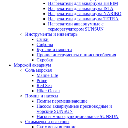
Нагреватели для аквариума EHEIM
Нагреватели для аквариума ISTA
Нагреватели для аквариума NARIBO
Нагреватели для аквариума TETRA
Нагреватели аквариумные с
терморегулятором SUNSUN
Инструменты и инвентарь
Сачки
Сифоны
Бутыли и емкости
Прочие инструменты и приспособления
Скребки
Морской аквариум
Соль морская
Marine Life
Prime
Red Sea
Hiker Ocean
Помпы и насосы
Помпы перемешивающие
Насосы аквариумные пресноводные и
морские SUNSUN
Насосы многофункциональные SUNSUN
Скиммеры и реакторы
Скиммеры внешние