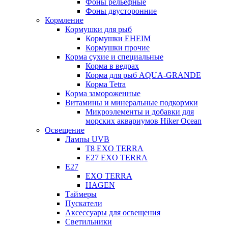
Фоны рельефные
Фоны двусторонние
Кормление
Кормушки для рыб
Кормушки EHEIM
Кормушки прочие
Корма сухие и специальные
Корма в ведрах
Корма для рыб AQUA-GRANDE
Корма Tetra
Корма замороженные
Витамины и минеральные подкормки
Микроэлементы и добавки для
морских аквариумов Hiker Ocean
Освещение
Лампы UVB
Т8 EXO TERRA
Е27 EXO TERRA
Е27
EXO TERRA
HAGEN
Таймеры
Пускатели
Аксессуары для освещения
Светильники