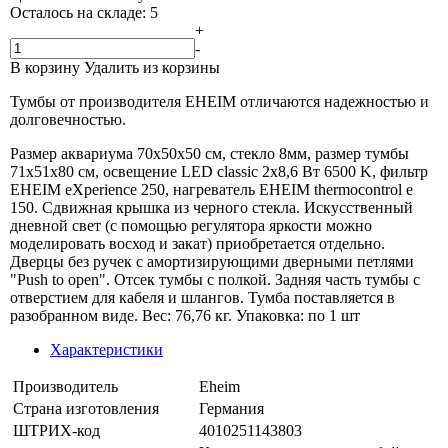
Осталось на складе: 5
+
-
В корзину
Удалить из корзины
Тумбы от производителя EHEIM отличаются надежностью и
долговечностью.
Размер аквариума 70x50x50 см, стекло 8мм, размер тумбы
71x51x80 см, освещение LED classic 2x8,6 Вт 6500 K, фильтр
EHEIM eXperience 250, нагреватель EHEIM thermocontrol e
150. Сдвижная крышка из черного стекла. Искусственный
дневной свет (с помощью регулятора яркости можно
моделировать восход и закат) приобретается отдельно.
Дверцы без ручек с амортизирующими дверными петлями
"Push to open". Отсек тумбы с полкой. Задняя часть тумбы с
отверстием для кабеля и шлангов. Тумба поставляется в
разобранном виде. Вес: 76,76 кг. Упаковка: по 1 шт
Характеристики
Производитель
Eheim
Страна изготовления
Германия
ШТРИХ-код
4010251143803