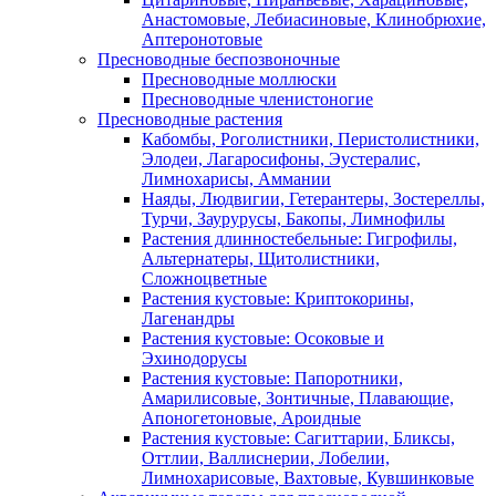
Анастомовые, Лебиасиновые, Клинобрюхие,
Аптеронотовые
Пресноводные беспозвоночные
Пресноводные моллюски
Пресноводные членистоногие
Пресноводные растения
Кабомбы, Роголистники, Перистолистники,
Элодеи, Лагаросифоны, Эустералис,
Лимнохарисы, Аммании
Наяды, Людвигии, Гетерантеры, Зостереллы,
Турчи, Заурурусы, Бакопы, Лимнофилы
Растения длинностебельные: Гигрофилы,
Альтернатеры, Щитолистники,
Сложноцветные
Растения кустовые: Криптокорины,
Лагенандры
Растения кустовые: Осоковые и
Эхинодорусы
Растения кустовые: Папоротники,
Амарилисовые, Зонтичные, Плавающие,
Апоногетоновые, Ароидные
Растения кустовые: Сагиттарии, Бликсы,
Оттлии, Валлиснерии, Лобелии,
Лимнохарисовые, Вахтовые, Кувшинковые