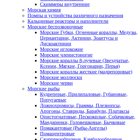
Скиммеры внутренние
Морская химия
Помпы и устройства различного назначения
Кальциевые реакторы и наполнители
Морские беспозвоночные
Морские Губки, Огненные кораллы, Медузы,
Цериантарии, Актинии, Зоантусы и
Дискоактинии
Морские иглокожие
Морские членистоногие
Морские кораллы 8-лучевые (Звездчатые,
Ксении, Мягкие, Горгонарии, Перья)
Морские кораллы жесткие (мадрепоровые)
Морские моллюски
Морские черви
Морские рыбы
Кудреперые, Прилипаловые, Губановые,
Попугаевые
Ложнохромисы, Граммы, Плезиопсы,
Апогоны, Ставриды, Барабули, Платаксы
Опистогнатовые, Пескожилые, Собачковые,
Мандаринки, Головешковые, Бычковые
Помакантовые (Рыбы-Ангелы)
Помацентровые
Скорпенообразные, Камбалообразные,