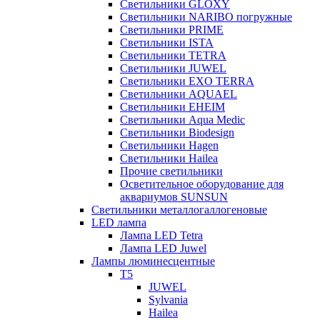
Светильники GLOXY
Светильники NARIBO погружные
Светильники PRIME
Светильники ISTA
Светильники TETRA
Светильники JUWEL
Светильники EXO TERRA
Светильники AQUAEL
Светильники EHEIM
Светильники Aqua Medic
Светильники Biodesign
Светильники Hagen
Светильники Hailea
Прочие светильники
Осветительное оборудование для
аквариумов SUNSUN
Светильники металлогаллогеновые
LED лампа
Лампа LED Tetra
Лампа LED Juwel
Лампы люминесцентные
T5
JUWEL
Sylvania
Hailea