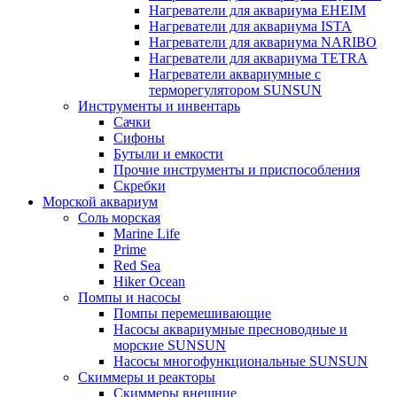
Нагреватели для аквариума EHEIM
Нагреватели для аквариума ISTA
Нагреватели для аквариума NARIBO
Нагреватели для аквариума TETRA
Нагреватели аквариумные с
терморегулятором SUNSUN
Инструменты и инвентарь
Сачки
Сифоны
Бутыли и емкости
Прочие инструменты и приспособления
Скребки
Морской аквариум
Соль морская
Marine Life
Prime
Red Sea
Hiker Ocean
Помпы и насосы
Помпы перемешивающие
Насосы аквариумные пресноводные и
морские SUNSUN
Насосы многофункциональные SUNSUN
Скиммеры и реакторы
Скиммеры внешние