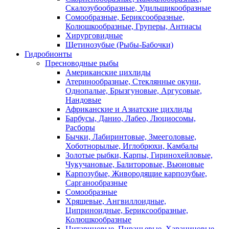
Скалозубообразные, Удильщикообразные
Сомообразные, Бериксообразные,
Колюшкообразные, Груперы, Антиасы
Хирурговидные
Щетинозубые (Рыбы-Бабочки)
Гидробионты
Пресноводные рыбы
Американские цихлиды
Атеринообразные, Стеклянные окуни,
Однопалые, Брызгуновые, Аргусовые,
Нандовые
Африканские и Азиатские цихлиды
Барбусы, Данио, Лабео, Люциосомы,
Расборы
Бычки, Лабиринтовые, Змееголовые,
Хоботнорылые, Иглобрюхи, Камбалы
Золотые рыбки, Карпы, Гиринохейловые,
Чукучановые, Балиторовые, Вьюновые
Карпозубые, Живородящие карпозубые,
Сарганообразные
Сомообразные
Хрящевые, Ангвиллоидные,
Циприноидные, Бериксообразные,
Колюшкообразные
Цитариновые, Пираньевые, Харациновые,