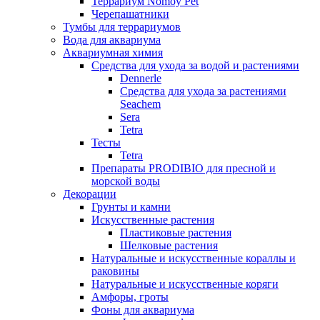
Террариум Nomoy Pet
Черепашатники
Тумбы для террариумов
Вода для аквариума
Аквариумная химия
Средства для ухода за водой и растениями
Dennerle
Средства для ухода за растениями
Seachem
Sera
Tetra
Тесты
Tetra
Препараты PRODIBIO для пресной и
морской воды
Декорации
Грунты и камни
Искусственные растения
Пластиковые растения
Шелковые растения
Натуральные и искусственные кораллы и
раковины
Натуральные и искусственные коряги
Амфоры, гроты
Фоны для аквариума