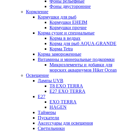
Фоны рельефные
Фоны двусторонние
Кормление
Кормушки для рыб
Кормушки EHEIM
Кормушки прочие
Корма сухие и специальные
Корма в ведрах
Корма для рыб AQUA-GRANDE
Корма Tetra
Корма замороженные
Витамины и минеральные подкормки
Микроэлементы и добавки для
морских аквариумов Hiker Ocean
Освещение
Лампы UVB
Т8 EXO TERRA
Е27 EXO TERRA
Е27
EXO TERRA
HAGEN
Таймеры
Пускатели
Аксессуары для освещения
Светильники