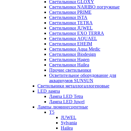
Светильники GLOXY
Светильники NARIBO погружные
Светильники PRIME
Светильники ISTA
Светильники TETRA
Светильники JUWEL
Светильники EXO TERRA
Светильники AQUAEL
Светильники EHEIM
Светильники Aqua Medic
Светильники Biodesign
Светильники Hagen
Светильники Hailea
Прочие светильники
Осветительное оборудование для
аквариумов SUNSUN
Светильники металлогаллогеновые
LED лампа
Лампа LED Tetra
Лампа LED Juwel
Лампы люминесцентные
T5
JUWEL
Sylvania
Hailea