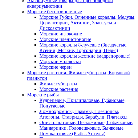
Аквариумные товары для пресноводной
аквариумистики
Морские беспозвоночные
Морские Губки, Огненные кораллы, Медузы,
Цериантарии, Актинии, Зоантусы и
Дискоактинии
Морские иглокожие
Морские членистоногие
Морские кораллы 8-лучевые (Звездчатые,
Ксении, Мягкие, Горгонарии, Перья)
Морские кораллы жесткие (мадрепоровые)
Морские моллюски
Морские черви
Морские растения, Живые субстраты, Кормовой
планктон
Живые субстраты
Морские растения
Морские рыбы
Кудреперые, Прилипаловые, Губановые,
Попугаевые
Ложнохромисы, Граммы, Плезиопсы,
Апогоны, Ставриды, Барабули, Платаксы
Опистогнатовые, Пескожилые, Собачковые,
Мандаринки, Головешковые, Бычковые
Помакантовые (Рыбы-Ангелы)