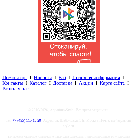
Помоги.орг
I
Новости
I
Faq
I
Полезная информация
I
Контакты
I
Каталог
I
Доставка
I
Акции
I
Карта сайта
I
Работа у нас
.
© 2010-2026,
Aquarium-Style
Все права защищены.
Тел.
+7 (495) 115 15 20
Адрес: ул. Шаболовка, 31г, Москва
Почта: as@aquarium-
style.ru
Полное или частичное копирование материалов запрещено. При согласованном использовании