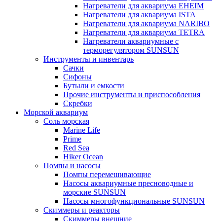
Нагреватели для аквариума EHEIM
Нагреватели для аквариума ISTA
Нагреватели для аквариума NARIBO
Нагреватели для аквариума TETRA
Нагреватели аквариумные с
терморегулятором SUNSUN
Инструменты и инвентарь
Сачки
Сифоны
Бутыли и емкости
Прочие инструменты и приспособления
Скребки
Морской аквариум
Соль морская
Marine Life
Prime
Red Sea
Hiker Ocean
Помпы и насосы
Помпы перемешивающие
Насосы аквариумные пресноводные и
морские SUNSUN
Насосы многофункциональные SUNSUN
Скиммеры и реакторы
Скиммеры внешние