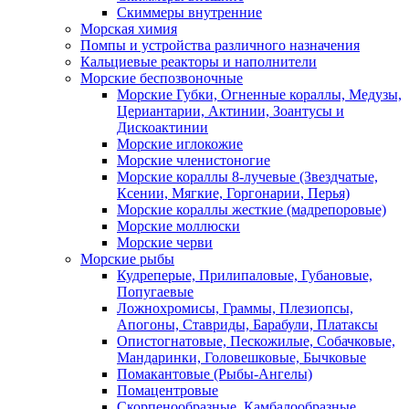
Скиммеры внутренние
Морская химия
Помпы и устройства различного назначения
Кальциевые реакторы и наполнители
Морские беспозвоночные
Морские Губки, Огненные кораллы, Медузы,
Цериантарии, Актинии, Зоантусы и
Дискоактинии
Морские иглокожие
Морские членистоногие
Морские кораллы 8-лучевые (Звездчатые,
Ксении, Мягкие, Горгонарии, Перья)
Морские кораллы жесткие (мадрепоровые)
Морские моллюски
Морские черви
Морские рыбы
Кудреперые, Прилипаловые, Губановые,
Попугаевые
Ложнохромисы, Граммы, Плезиопсы,
Апогоны, Ставриды, Барабули, Платаксы
Опистогнатовые, Пескожилые, Собачковые,
Мандаринки, Головешковые, Бычковые
Помакантовые (Рыбы-Ангелы)
Помацентровые
Скорпенообразные, Камбалообразные,