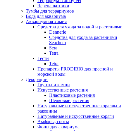
Террариум Nomoy Pet
Черепашатники
Тумбы для террариумов
Вода для аквариума
Аквариумная химия
Средства для ухода за водой и растениями
Dennerle
Средства для ухода за растениями
Seachem
Sera
Tetra
Тесты
Tetra
Препараты PRODIBIO для пресной и
морской воды
Декорации
Грунты и камни
Искусственные растения
Пластиковые растения
Шелковые растения
Натуральные и искусственные кораллы и
раковины
Натуральные и искусственные коряги
Амфоры, гроты
Фоны для аквариума