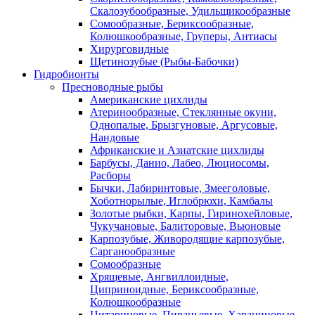
Скалозубообразные, Удильщикообразные
Сомообразные, Бериксообразные,
Колюшкообразные, Груперы, Антиасы
Хирурговидные
Щетинозубые (Рыбы-Бабочки)
Гидробионты
Пресноводные рыбы
Американские цихлиды
Атеринообразные, Стеклянные окуни,
Однопалые, Брызгуновые, Аргусовые,
Нандовые
Африканские и Азиатские цихлиды
Барбусы, Данио, Лабео, Люциосомы,
Расборы
Бычки, Лабиринтовые, Змееголовые,
Хоботнорылые, Иглобрюхи, Камбалы
Золотые рыбки, Карпы, Гиринохейловые,
Чукучановые, Балиторовые, Вьюновые
Карпозубые, Живородящие карпозубые,
Сарганообразные
Сомообразные
Хрящевые, Ангвиллоидные,
Циприноидные, Бериксообразные,
Колюшкообразные
Цитариновые, Пираньевые, Харациновые,