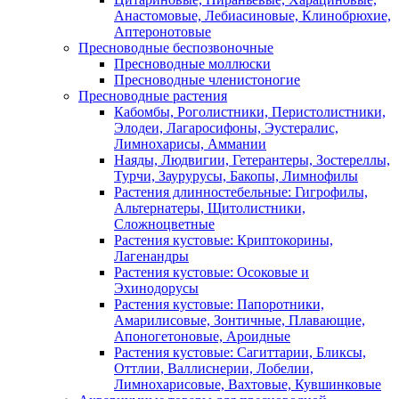
Анастомовые, Лебиасиновые, Клинобрюхие,
Аптеронотовые
Пресноводные беспозвоночные
Пресноводные моллюски
Пресноводные членистоногие
Пресноводные растения
Кабомбы, Роголистники, Перистолистники,
Элодеи, Лагаросифоны, Эустералис,
Лимнохарисы, Аммании
Наяды, Людвигии, Гетерантеры, Зостереллы,
Турчи, Заурурусы, Бакопы, Лимнофилы
Растения длинностебельные: Гигрофилы,
Альтернатеры, Щитолистники,
Сложноцветные
Растения кустовые: Криптокорины,
Лагенандры
Растения кустовые: Осоковые и
Эхинодорусы
Растения кустовые: Папоротники,
Амарилисовые, Зонтичные, Плавающие,
Апоногетоновые, Ароидные
Растения кустовые: Сагиттарии, Бликсы,
Оттлии, Валлиснерии, Лобелии,
Лимнохарисовые, Вахтовые, Кувшинковые