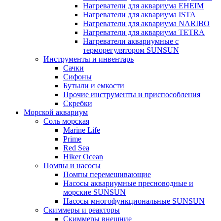
Нагреватели для аквариума EHEIM
Нагреватели для аквариума ISTA
Нагреватели для аквариума NARIBO
Нагреватели для аквариума TETRA
Нагреватели аквариумные с
терморегулятором SUNSUN
Инструменты и инвентарь
Сачки
Сифоны
Бутыли и емкости
Прочие инструменты и приспособления
Скребки
Морской аквариум
Соль морская
Marine Life
Prime
Red Sea
Hiker Ocean
Помпы и насосы
Помпы перемешивающие
Насосы аквариумные пресноводные и
морские SUNSUN
Насосы многофункциональные SUNSUN
Скиммеры и реакторы
Скиммеры внешние