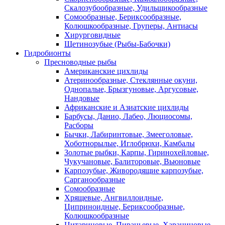
Скалозубообразные, Удильщикообразные
Сомообразные, Бериксообразные,
Колюшкообразные, Груперы, Антиасы
Хирурговидные
Щетинозубые (Рыбы-Бабочки)
Гидробионты
Пресноводные рыбы
Американские цихлиды
Атеринообразные, Стеклянные окуни,
Однопалые, Брызгуновые, Аргусовые,
Нандовые
Африканские и Азиатские цихлиды
Барбусы, Данио, Лабео, Люциосомы,
Расборы
Бычки, Лабиринтовые, Змееголовые,
Хоботнорылые, Иглобрюхи, Камбалы
Золотые рыбки, Карпы, Гиринохейловые,
Чукучановые, Балиторовые, Вьюновые
Карпозубые, Живородящие карпозубые,
Сарганообразные
Сомообразные
Хрящевые, Ангвиллоидные,
Циприноидные, Бериксообразные,
Колюшкообразные
Цитариновые, Пираньевые, Харациновые,