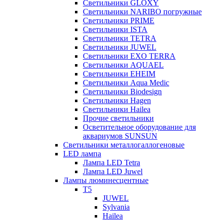
Светильники GLOXY
Светильники NARIBO погружные
Светильники PRIME
Светильники ISTA
Светильники TETRA
Светильники JUWEL
Светильники EXO TERRA
Светильники AQUAEL
Светильники EHEIM
Светильники Aqua Medic
Светильники Biodesign
Светильники Hagen
Светильники Hailea
Прочие светильники
Осветительное оборудование для
аквариумов SUNSUN
Светильники металлогаллогеновые
LED лампа
Лампа LED Tetra
Лампа LED Juwel
Лампы люминесцентные
T5
JUWEL
Sylvania
Hailea