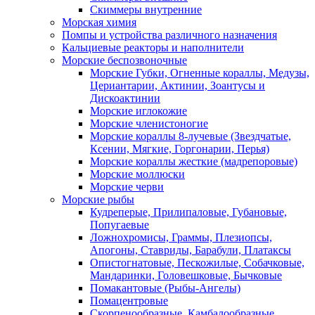
Скиммеры внутренние
Морская химия
Помпы и устройства различного назначения
Кальциевые реакторы и наполнители
Морские беспозвоночные
Морские Губки, Огненные кораллы, Медузы,
Цериантарии, Актинии, Зоантусы и
Дискоактинии
Морские иглокожие
Морские членистоногие
Морские кораллы 8-лучевые (Звездчатые,
Ксении, Мягкие, Горгонарии, Перья)
Морские кораллы жесткие (мадрепоровые)
Морские моллюски
Морские черви
Морские рыбы
Кудреперые, Прилипаловые, Губановые,
Попугаевые
Ложнохромисы, Граммы, Плезиопсы,
Апогоны, Ставриды, Барабули, Платаксы
Опистогнатовые, Пескожилые, Собачковые,
Мандаринки, Головешковые, Бычковые
Помакантовые (Рыбы-Ангелы)
Помацентровые
Скорпенообразные, Камбалообразные,