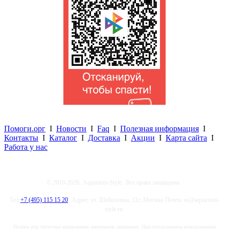
Помоги.орг
I
Новости
I
Faq
I
Полезная информация
I
Контакты
I
Каталог
I
Доставка
I
Акции
I
Карта сайта
I
Работа у нас
.
© 2010-2026,
Aquarium-Style
Все права защищены.
Тел.
+7 (495) 115 15 20
Адрес: ул. Шаболовка, 31г, Москва
Почта: as@aquarium-
style.ru
Полное или частичное копирование материалов запрещено. При согласованном использовании