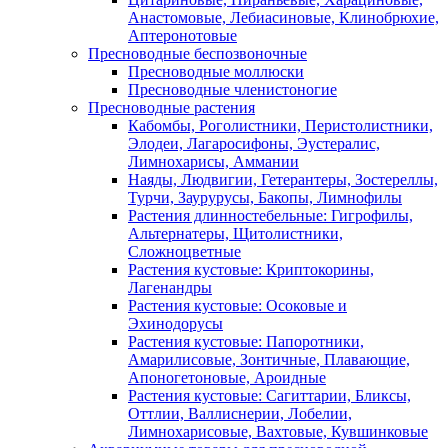
Анастомовые, Лебиасиновые, Клинобрюхие,
Аптеронотовые
Пресноводные беспозвоночные
Пресноводные моллюски
Пресноводные членистоногие
Пресноводные растения
Кабомбы, Роголистники, Перистолистники,
Элодеи, Лагаросифоны, Эустералис,
Лимнохарисы, Аммании
Наяды, Людвигии, Гетерантеры, Зостереллы,
Турчи, Заурурусы, Бакопы, Лимнофилы
Растения длинностебельные: Гигрофилы,
Альтернатеры, Щитолистники,
Сложноцветные
Растения кустовые: Криптокорины,
Лагенандры
Растения кустовые: Осоковые и
Эхинодорусы
Растения кустовые: Папоротники,
Амарилисовые, Зонтичные, Плавающие,
Апоногетоновые, Ароидные
Растения кустовые: Сагиттарии, Бликсы,
Оттлии, Валлиснерии, Лобелии,
Лимнохарисовые, Вахтовые, Кувшинковые