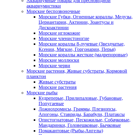
Аквариумные товары для пресноводной
аквариумистики
Морские беспозвоночные
Морские Губки, Огненные кораллы, Медузы,
Цериантарии, Актинии, Зоантусы и
Дискоактинии
Морские иглокожие
Морские членистоногие
Морские кораллы 8-лучевые (Звездчатые,
Ксении, Мягкие, Горгонарии, Перья)
Морские кораллы жесткие (мадрепоровые)
Морские моллюски
Морские черви
Морские растения, Живые субстраты, Кормовой
планктон
Живые субстраты
Морские растения
Морские рыбы
Кудреперые, Прилипаловые, Губановые,
Попугаевые
Ложнохромисы, Граммы, Плезиопсы,
Апогоны, Ставриды, Барабули, Платаксы
Опистогнатовые, Пескожилые, Собачковые,
Мандаринки, Головешковые, Бычковые
Помакантовые (Рыбы-Ангелы)