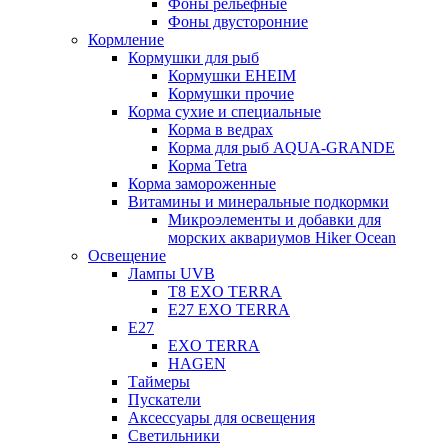
Фоны рельефные
Фоны двусторонние
Кормление
Кормушки для рыб
Кормушки EHEIM
Кормушки прочие
Корма сухие и специальные
Корма в ведрах
Корма для рыб AQUA-GRANDE
Корма Tetra
Корма замороженные
Витамины и минеральные подкормки
Микроэлементы и добавки для
морских аквариумов Hiker Ocean
Освещение
Лампы UVB
Т8 EXO TERRA
Е27 EXO TERRA
Е27
EXO TERRA
HAGEN
Таймеры
Пускатели
Аксессуары для освещения
Светильники