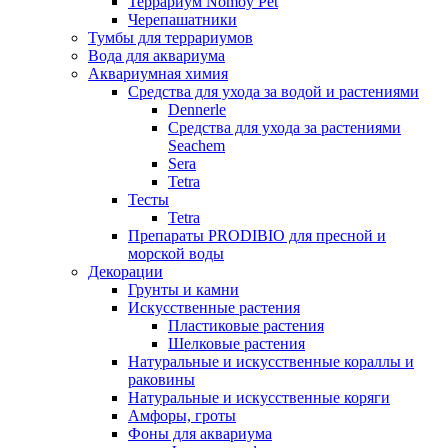
Террариум Nomoy Pet
Черепашатники
Тумбы для террариумов
Вода для аквариума
Аквариумная химия
Средства для ухода за водой и растениями
Dennerle
Средства для ухода за растениями
Seachem
Sera
Tetra
Тесты
Tetra
Препараты PRODIBIO для пресной и
морской воды
Декорации
Грунты и камни
Искусственные растения
Пластиковые растения
Шелковые растения
Натуральные и искусственные кораллы и
раковины
Натуральные и искусственные коряги
Амфоры, гроты
Фоны для аквариума