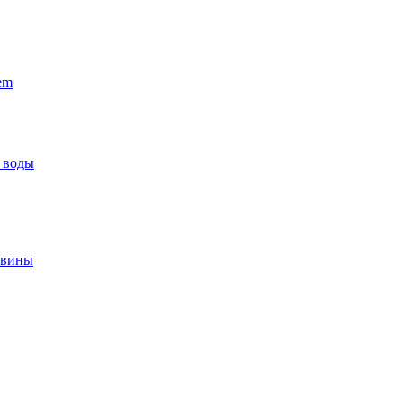
em
 воды
овины