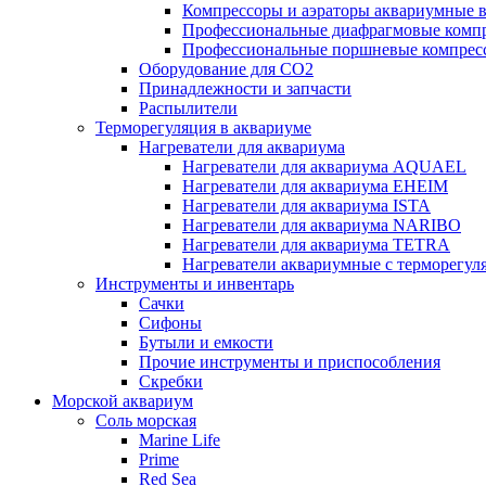
Компрессоры и аэраторы аквариумные
Профессиональные диафрагмовые ком
Профессиональные поршневые компре
Оборудование для CO2
Принадлежности и запчасти
Распылители
Терморегуляция в аквариуме
Нагреватели для аквариума
Нагреватели для аквариума AQUAEL
Нагреватели для аквариума EHEIM
Нагреватели для аквариума ISTA
Нагреватели для аквариума NARIBO
Нагреватели для аквариума TETRA
Нагреватели аквариумные с терморег
Инструменты и инвентарь
Сачки
Сифоны
Бутыли и емкости
Прочие инструменты и приспособления
Скребки
Морской аквариум
Соль морская
Marine Life
Prime
Red Sea