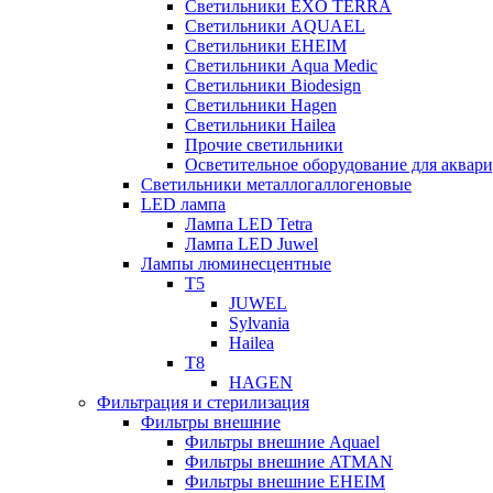
Светильники EXO TERRA
Светильники AQUAEL
Светильники EHEIM
Светильники Aqua Medic
Светильники Biodesign
Светильники Hagen
Светильники Hailea
Прочие светильники
Осветительное оборудование для аква
Светильники металлогаллогеновые
LED лампа
Лампа LED Tetra
Лампа LED Juwel
Лампы люминесцентные
T5
JUWEL
Sylvania
Hailea
T8
HAGEN
Фильтрация и стерилизация
Фильтры внешние
Фильтры внешние Aquael
Фильтры внешние ATMAN
Фильтры внешние EHEIM