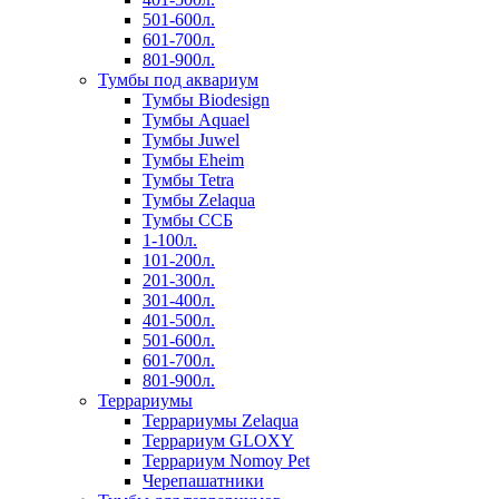
501-600л.
601-700л.
801-900л.
Тумбы под аквариум
Тумбы Biodesign
Тумбы Aquael
Тумбы Juwel
Тумбы Eheim
Тумбы Tetra
Тумбы Zelaqua
Тумбы ССБ
1-100л.
101-200л.
201-300л.
301-400л.
401-500л.
501-600л.
601-700л.
801-900л.
Террариумы
Террариумы Zelaqua
Террариум GLOXY
Террариум Nomoy Pet
Черепашатники