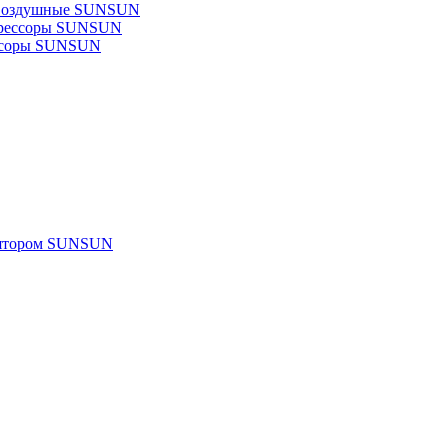
 воздушные SUNSUN
прессоры SUNSUN
ссоры SUNSUN
улятором SUNSUN