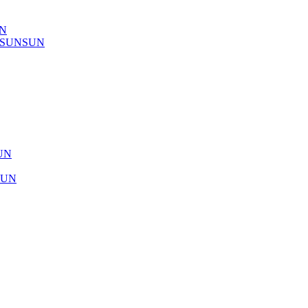
UN
) SUNSUN
SUN
SUN