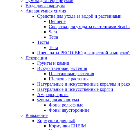
Тумбы для террариумов
Вода для аквариума
Аквариумная химия
Средства для ухода за водой и растениями
Dennerle
Средства для ухода за растениями Seach
Sera
Tetra
Тесты
Tetra
Препараты PRODIBIO для пресной и морской
Декорации
Грунты и камни
Искусственные растения
Пластиковые растения
Шелковые растения
Натуральные и искусственные кораллы и рак
Натуральные и искусственные коряги
Амфоры, гроты
Фоны для аквариума
Фоны рельефные
Фоны двусторонние
Кормление
Кормушки для рыб
Кормушки EHEIM