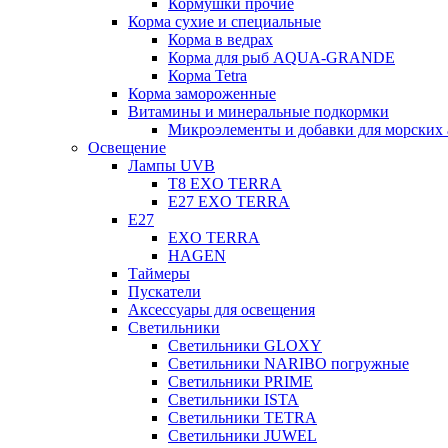
Кормушки прочие
Корма сухие и специальные
Корма в ведрах
Корма для рыб AQUA-GRANDE
Корма Tetra
Корма замороженные
Витамины и минеральные подкормки
Микроэлементы и добавки для морских 
Освещение
Лампы UVB
Т8 EXO TERRA
Е27 EXO TERRA
Е27
EXO TERRA
HAGEN
Таймеры
Пускатели
Аксессуары для освещения
Светильники
Светильники GLOXY
Светильники NARIBO погружные
Светильники PRIME
Светильники ISTA
Светильники TETRA
Светильники JUWEL