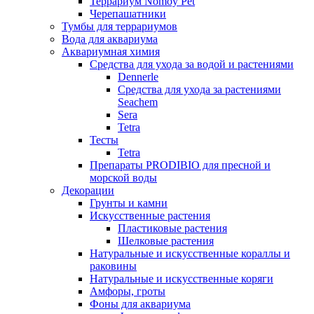
Террариум Nomoy Pet
Черепашатники
Тумбы для террариумов
Вода для аквариума
Аквариумная химия
Средства для ухода за водой и растениями
Dennerle
Средства для ухода за растениями
Seachem
Sera
Tetra
Тесты
Tetra
Препараты PRODIBIO для пресной и
морской воды
Декорации
Грунты и камни
Искусственные растения
Пластиковые растения
Шелковые растения
Натуральные и искусственные кораллы и
раковины
Натуральные и искусственные коряги
Амфоры, гроты
Фоны для аквариума