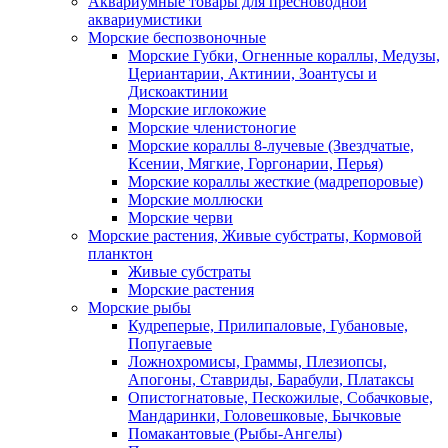
Аквариумные товары для пресноводной
аквариумистики
Морские беспозвоночные
Морские Губки, Огненные кораллы, Медузы,
Цериантарии, Актинии, Зоантусы и
Дискоактинии
Морские иглокожие
Морские членистоногие
Морские кораллы 8-лучевые (Звездчатые,
Ксении, Мягкие, Горгонарии, Перья)
Морские кораллы жесткие (мадрепоровые)
Морские моллюски
Морские черви
Морские растения, Живые субстраты, Кормовой
планктон
Живые субстраты
Морские растения
Морские рыбы
Кудреперые, Прилипаловые, Губановые,
Попугаевые
Ложнохромисы, Граммы, Плезиопсы,
Апогоны, Ставриды, Барабули, Платаксы
Опистогнатовые, Пескожилые, Собачковые,
Мандаринки, Головешковые, Бычковые
Помакантовые (Рыбы-Ангелы)