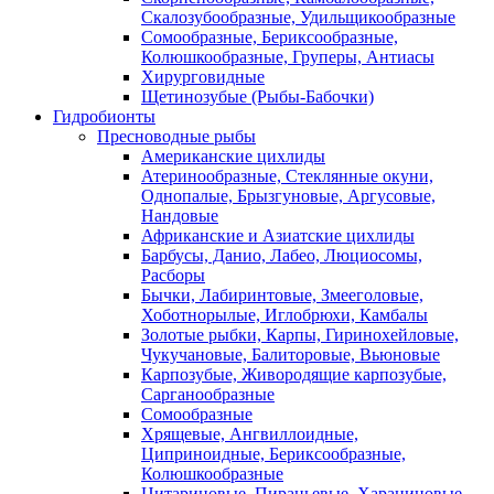
Скалозубообразные, Удильщикообразные
Сомообразные, Бериксообразные,
Колюшкообразные, Груперы, Антиасы
Хирурговидные
Щетинозубые (Рыбы-Бабочки)
Гидробионты
Пресноводные рыбы
Американские цихлиды
Атеринообразные, Стеклянные окуни,
Однопалые, Брызгуновые, Аргусовые,
Нандовые
Африканские и Азиатские цихлиды
Барбусы, Данио, Лабео, Люциосомы,
Расборы
Бычки, Лабиринтовые, Змееголовые,
Хоботнорылые, Иглобрюхи, Камбалы
Золотые рыбки, Карпы, Гиринохейловые,
Чукучановые, Балиторовые, Вьюновые
Карпозубые, Живородящие карпозубые,
Сарганообразные
Сомообразные
Хрящевые, Ангвиллоидные,
Циприноидные, Бериксообразные,
Колюшкообразные
Цитариновые, Пираньевые, Харациновые,