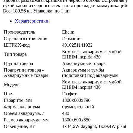
Удобная раздвижная крышка из черного стекла. Встроенный
сухой канал из черного стекла для прокладки коммуникаций.
Вес: 189,56 кг. Упаковка: по 1 шт
Характеристики
Производитель
Eheim
Страна изготовления
Германия
ШТРИХ-код
4010251141922
Комплект аквариум с тумбой
Тип товара
EHEIM incpiria 430
Группа товара
Аквариумные товары
Подгруппа товара -
Аквариумы и тумбы
Аквариумные товары
(подставки) под аквариумы
Комплект аквариум с тумбой
Модель
EHEIM incpiria 430
Цвет
Графит
Габариты, мм
1300x600x790
Форма аквариума
прямоугольный
Объем аквариума, л
430
Размер аквариума, мм
1300x600x650
Освещение, Вт
1x34,6W daylight, 1x39,4W plant