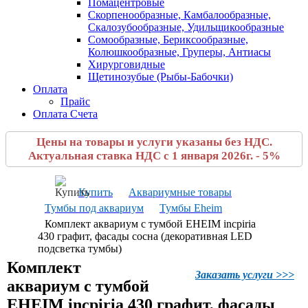
Помацентровые
Скорпенообразные, Камбалообразные,
Скалозубообразные, Удильщикообразные
Сомообразные, Бериксообразные,
Колюшкообразные, Груперы, Антиасы
Хирурговидные
Щетинозубые (Рыбы-Бабочки)
Оплата
Прайс
Оплата Счета
Цены на товары и услуги указаны без НДС.
Актуальная ставка НДС с 1 января 2026г. - 5%
Купить
Аквариумные товары
Тумбы под аквариум
Тумбы Eheim
Комплект аквариум с тумбой EHEIM incpiria
430 графит, фасады сосна (декоративная LED
подсветка тумбы)
Комплект
Заказать услуги >>>
аквариум с тумбой
EHEIM incpiria 430 графит, фасады