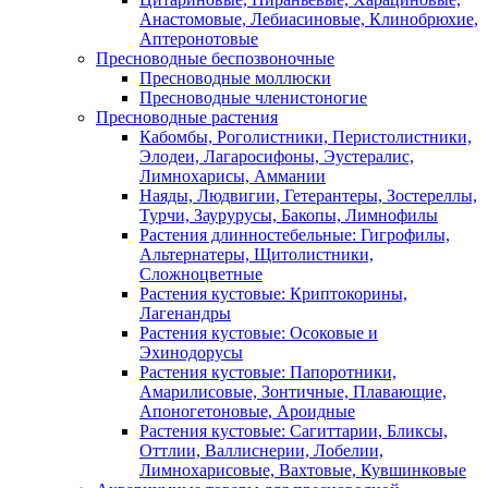
Анастомовые, Лебиасиновые, Клинобрюхие,
Аптеронотовые
Пресноводные беспозвоночные
Пресноводные моллюски
Пресноводные членистоногие
Пресноводные растения
Кабомбы, Роголистники, Перистолистники,
Элодеи, Лагаросифоны, Эустералис,
Лимнохарисы, Аммании
Наяды, Людвигии, Гетерантеры, Зостереллы,
Турчи, Заурурусы, Бакопы, Лимнофилы
Растения длинностебельные: Гигрофилы,
Альтернатеры, Щитолистники,
Сложноцветные
Растения кустовые: Криптокорины,
Лагенандры
Растения кустовые: Осоковые и
Эхинодорусы
Растения кустовые: Папоротники,
Амарилисовые, Зонтичные, Плавающие,
Апоногетоновые, Ароидные
Растения кустовые: Сагиттарии, Бликсы,
Оттлии, Валлиснерии, Лобелии,
Лимнохарисовые, Вахтовые, Кувшинковые