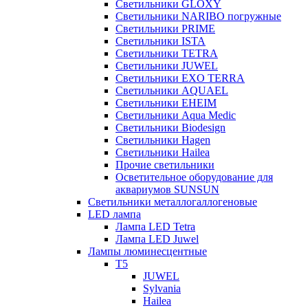
Светильники GLOXY
Светильники NARIBO погружные
Светильники PRIME
Светильники ISTA
Светильники TETRA
Светильники JUWEL
Светильники EXO TERRA
Светильники AQUAEL
Светильники EHEIM
Светильники Aqua Medic
Светильники Biodesign
Светильники Hagen
Светильники Hailea
Прочие светильники
Осветительное оборудование для
аквариумов SUNSUN
Светильники металлогаллогеновые
LED лампа
Лампа LED Tetra
Лампа LED Juwel
Лампы люминесцентные
T5
JUWEL
Sylvania
Hailea