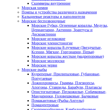
Скиммеры внутренние
Морская химия
Помпы и устройства различного назначения
Кальциевые реакторы и наполнители
Морские беспозвоночные
Морские Губки, Огненные кораллы, Медузы,
Цериантарии, Актинии, Зоантусы и
Дискоактинии
Морские иглокожие
Морские членистоногие
Морские кораллы 8-лучевые (Звездчатые,
Ксении, Мягкие, Горгонарии, Перья)
Морские кораллы жесткие (мадрепоровые)
Морские моллюски
Морские черви
Морские рыбы
Кудреперые, Прилипаловые, Губановые,
Попугаевые
Ложнохромисы, Граммы, Плезиопсы,
Апогоны, Ставриды, Барабули, Платаксы
Опистогнатовые, Пескожилые, Собачковые,
Мандаринки, Головешковые, Бычковые
Помакантовые (Рыбы-Ангелы)
Помацентровые
Скорпенообразные, Камбалообразные,