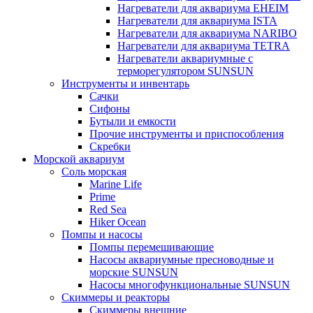
Нагреватели для аквариума EHEIM
Нагреватели для аквариума ISTA
Нагреватели для аквариума NARIBO
Нагреватели для аквариума TETRA
Нагреватели аквариумные с
терморегулятором SUNSUN
Инструменты и инвентарь
Сачки
Сифоны
Бутыли и емкости
Прочие инструменты и приспособления
Скребки
Морской аквариум
Соль морская
Marine Life
Prime
Red Sea
Hiker Ocean
Помпы и насосы
Помпы перемешивающие
Насосы аквариумные пресноводные и
морские SUNSUN
Насосы многофункциональные SUNSUN
Скиммеры и реакторы
Скиммеры внешние