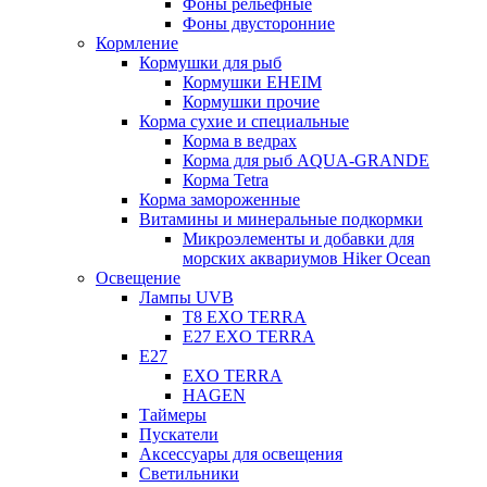
Фоны рельефные
Фоны двусторонние
Кормление
Кормушки для рыб
Кормушки EHEIM
Кормушки прочие
Корма сухие и специальные
Корма в ведрах
Корма для рыб AQUA-GRANDE
Корма Tetra
Корма замороженные
Витамины и минеральные подкормки
Микроэлементы и добавки для
морских аквариумов Hiker Ocean
Освещение
Лампы UVB
Т8 EXO TERRA
Е27 EXO TERRA
Е27
EXO TERRA
HAGEN
Таймеры
Пускатели
Аксессуары для освещения
Светильники