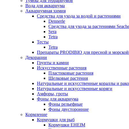
Тумбы для террариумов
Вода для аквариума
Аквариумная химия
Средства для ухода за водой и растениями
Dennerle
Средства для ухода за растениями Seach
Sera
Tetra
Тесты
Tetra
Препараты PRODIBIO для пресной и морской
Декорации
Грунты и камни
Искусственные растения
Пластиковые растения
Шелковые растения
Натуральные и искусственные кораллы и рак
Натуральные и искусственные коряги
Амфоры, гроты
Фоны для аквариума
Фоны рельефные
Фоны двусторонние
Кормление
Кормушки для рыб
Кормушки EHEIM