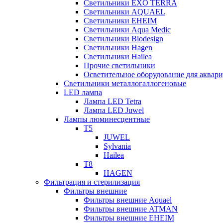
Светильники EXO TERRA
Светильники AQUAEL
Светильники EHEIM
Светильники Aqua Medic
Светильники Biodesign
Светильники Hagen
Светильники Hailea
Прочие светильники
Осветительное оборудование для аква
Светильники металлогаллогеновые
LED лампа
Лампа LED Tetra
Лампа LED Juwel
Лампы люминесцентные
T5
JUWEL
Sylvania
Hailea
T8
HAGEN
Фильтрация и стерилизация
Фильтры внешние
Фильтры внешние Aquael
Фильтры внешние ATMAN
Фильтры внешние EHEIM