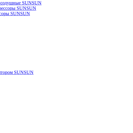
 воздушные SUNSUN
прессоры SUNSUN
ссоры SUNSUN
улятором SUNSUN