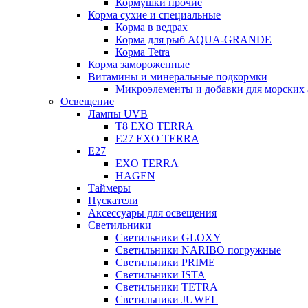
Кормушки прочие
Корма сухие и специальные
Корма в ведрах
Корма для рыб AQUA-GRANDE
Корма Tetra
Корма замороженные
Витамины и минеральные подкормки
Микроэлементы и добавки для морских 
Освещение
Лампы UVB
Т8 EXO TERRA
Е27 EXO TERRA
Е27
EXO TERRA
HAGEN
Таймеры
Пускатели
Аксессуары для освещения
Светильники
Светильники GLOXY
Светильники NARIBO погружные
Светильники PRIME
Светильники ISTA
Светильники TETRA
Светильники JUWEL