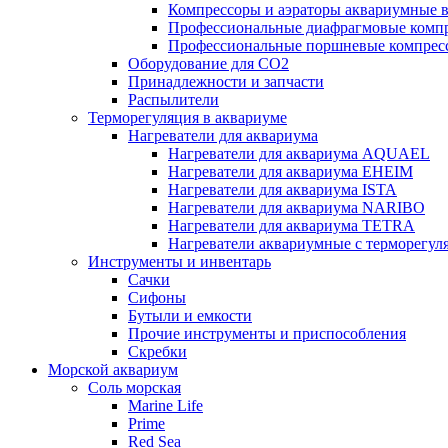
Компрессоры и аэраторы аквариумные
Профессиональные диафрагмовые ком
Профессиональные поршневые компре
Оборудование для CO2
Принадлежности и запчасти
Распылители
Терморегуляция в аквариуме
Нагреватели для аквариума
Нагреватели для аквариума AQUAEL
Нагреватели для аквариума EHEIM
Нагреватели для аквариума ISTA
Нагреватели для аквариума NARIBO
Нагреватели для аквариума TETRA
Нагреватели аквариумные с терморег
Инструменты и инвентарь
Сачки
Сифоны
Бутыли и емкости
Прочие инструменты и приспособления
Скребки
Морской аквариум
Соль морская
Marine Life
Prime
Red Sea