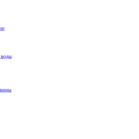
em
 воды
овины