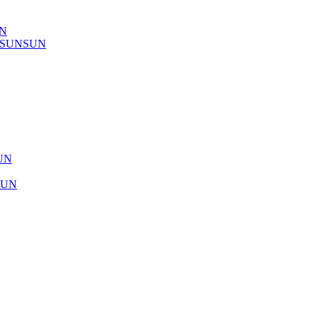
UN
) SUNSUN
SUN
SUN