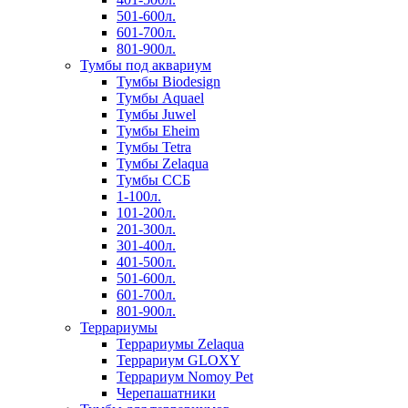
501-600л.
601-700л.
801-900л.
Тумбы под аквариум
Тумбы Biodesign
Тумбы Aquael
Тумбы Juwel
Тумбы Eheim
Тумбы Tetra
Тумбы Zelaqua
Тумбы ССБ
1-100л.
101-200л.
201-300л.
301-400л.
401-500л.
501-600л.
601-700л.
801-900л.
Террариумы
Террариумы Zelaqua
Террариум GLOXY
Террариум Nomoy Pet
Черепашатники