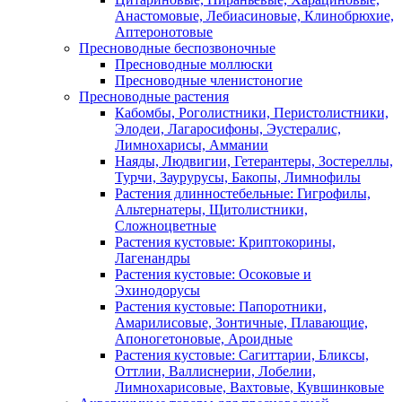
Анастомовые, Лебиасиновые, Клинобрюхие,
Аптеронотовые
Пресноводные беспозвоночные
Пресноводные моллюски
Пресноводные членистоногие
Пресноводные растения
Кабомбы, Роголистники, Перистолистники,
Элодеи, Лагаросифоны, Эустералис,
Лимнохарисы, Аммании
Наяды, Людвигии, Гетерантеры, Зостереллы,
Турчи, Заурурусы, Бакопы, Лимнофилы
Растения длинностебельные: Гигрофилы,
Альтернатеры, Щитолистники,
Сложноцветные
Растения кустовые: Криптокорины,
Лагенандры
Растения кустовые: Осоковые и
Эхинодорусы
Растения кустовые: Папоротники,
Амарилисовые, Зонтичные, Плавающие,
Апоногетоновые, Ароидные
Растения кустовые: Сагиттарии, Бликсы,
Оттлии, Валлиснерии, Лобелии,
Лимнохарисовые, Вахтовые, Кувшинковые