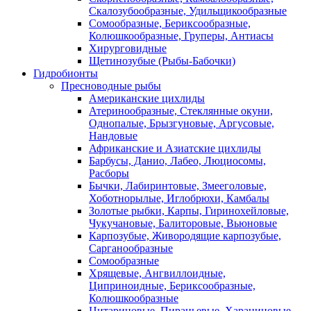
Скалозубообразные, Удильщикообразные
Сомообразные, Бериксообразные,
Колюшкообразные, Груперы, Антиасы
Хирурговидные
Щетинозубые (Рыбы-Бабочки)
Гидробионты
Пресноводные рыбы
Американские цихлиды
Атеринообразные, Стеклянные окуни,
Однопалые, Брызгуновые, Аргусовые,
Нандовые
Африканские и Азиатские цихлиды
Барбусы, Данио, Лабео, Люциосомы,
Расборы
Бычки, Лабиринтовые, Змееголовые,
Хоботнорылые, Иглобрюхи, Камбалы
Золотые рыбки, Карпы, Гиринохейловые,
Чукучановые, Балиторовые, Вьюновые
Карпозубые, Живородящие карпозубые,
Сарганообразные
Сомообразные
Хрящевые, Ангвиллоидные,
Циприноидные, Бериксообразные,
Колюшкообразные
Цитариновые, Пираньевые, Харациновые,