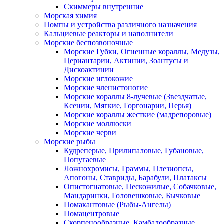
Скиммеры внутренние
Морская химия
Помпы и устройства различного назначения
Кальциевые реакторы и наполнители
Морские беспозвоночные
Морские Губки, Огненные кораллы, Медузы,
Цериантарии, Актинии, Зоантусы и
Дискоактинии
Морские иглокожие
Морские членистоногие
Морские кораллы 8-лучевые (Звездчатые,
Ксении, Мягкие, Горгонарии, Перья)
Морские кораллы жесткие (мадрепоровые)
Морские моллюски
Морские черви
Морские рыбы
Кудреперые, Прилипаловые, Губановые,
Попугаевые
Ложнохромисы, Граммы, Плезиопсы,
Апогоны, Ставриды, Барабули, Платаксы
Опистогнатовые, Пескожилые, Собачковые,
Мандаринки, Головешковые, Бычковые
Помакантовые (Рыбы-Ангелы)
Помацентровые
Скорпенообразные, Камбалообразные,