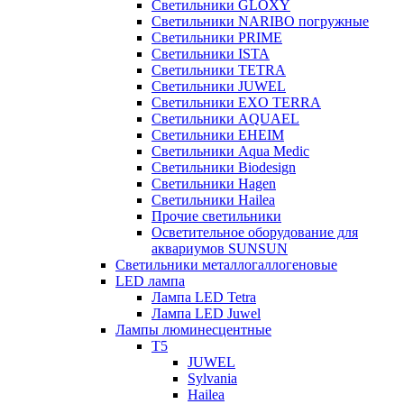
Светильники GLOXY
Светильники NARIBO погружные
Светильники PRIME
Светильники ISTA
Светильники TETRA
Светильники JUWEL
Светильники EXO TERRA
Светильники AQUAEL
Светильники EHEIM
Светильники Aqua Medic
Светильники Biodesign
Светильники Hagen
Светильники Hailea
Прочие светильники
Осветительное оборудование для
аквариумов SUNSUN
Светильники металлогаллогеновые
LED лампа
Лампа LED Tetra
Лампа LED Juwel
Лампы люминесцентные
T5
JUWEL
Sylvania
Hailea