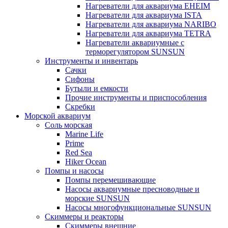
Нагреватели для аквариума EHEIM
Нагреватели для аквариума ISTA
Нагреватели для аквариума NARIBO
Нагреватели для аквариума TETRA
Нагреватели аквариумные с
терморегулятором SUNSUN
Инструменты и инвентарь
Сачки
Сифоны
Бутыли и емкости
Прочие инструменты и приспособления
Скребки
Морской аквариум
Соль морская
Marine Life
Prime
Red Sea
Hiker Ocean
Помпы и насосы
Помпы перемешивающие
Насосы аквариумные пресноводные и
морские SUNSUN
Насосы многофункциональные SUNSUN
Скиммеры и реакторы
Скиммеры внешние