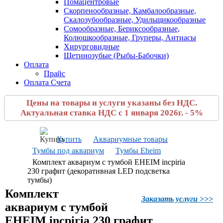
Помацентровые
Скорпенообразные, Камбалообразные,
Скалозубообразные, Удильщикообразные
Сомообразные, Бериксообразные,
Колюшкообразные, Груперы, Антиасы
Хирурговидные
Щетинозубые (Рыбы-Бабочки)
Оплата
Прайс
Оплата Счета
Цены на товары и услуги указаны без НДС.
Актуальная ставка НДС с 1 января 2026г. - 5%
Купить
Аквариумные товары
Тумбы под аквариум
Тумбы Eheim
Комплект аквариум с тумбой EHEIM incpiria
230 графит (декоративная LED подсветка
тумбы)
Комплект
Заказать услуги >>>
аквариум с тумбой
EHEIM incpiria 230 графит