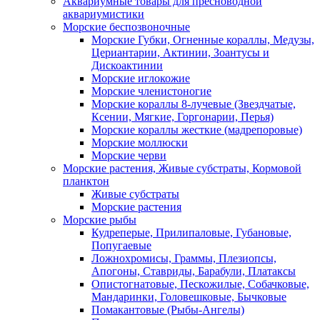
Аквариумные товары для пресноводной
аквариумистики
Морские беспозвоночные
Морские Губки, Огненные кораллы, Медузы,
Цериантарии, Актинии, Зоантусы и
Дискоактинии
Морские иглокожие
Морские членистоногие
Морские кораллы 8-лучевые (Звездчатые,
Ксении, Мягкие, Горгонарии, Перья)
Морские кораллы жесткие (мадрепоровые)
Морские моллюски
Морские черви
Морские растения, Живые субстраты, Кормовой
планктон
Живые субстраты
Морские растения
Морские рыбы
Кудреперые, Прилипаловые, Губановые,
Попугаевые
Ложнохромисы, Граммы, Плезиопсы,
Апогоны, Ставриды, Барабули, Платаксы
Опистогнатовые, Пескожилые, Собачковые,
Мандаринки, Головешковые, Бычковые
Помакантовые (Рыбы-Ангелы)