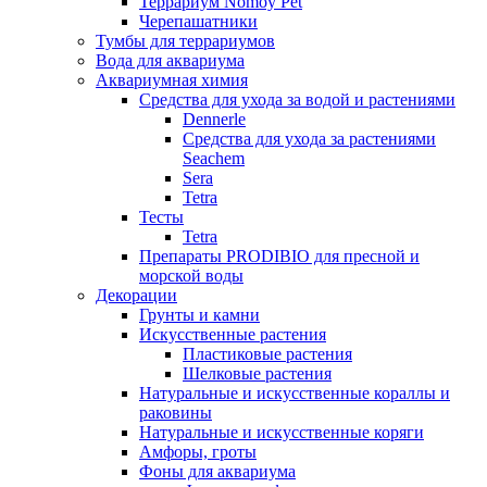
Террариум Nomoy Pet
Черепашатники
Тумбы для террариумов
Вода для аквариума
Аквариумная химия
Средства для ухода за водой и растениями
Dennerle
Средства для ухода за растениями
Seachem
Sera
Tetra
Тесты
Tetra
Препараты PRODIBIO для пресной и
морской воды
Декорации
Грунты и камни
Искусственные растения
Пластиковые растения
Шелковые растения
Натуральные и искусственные кораллы и
раковины
Натуральные и искусственные коряги
Амфоры, гроты
Фоны для аквариума