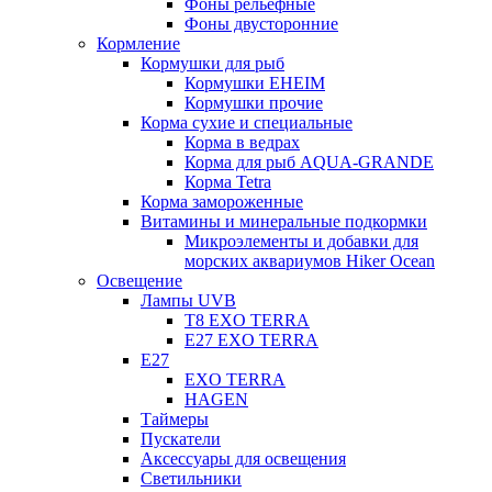
Фоны рельефные
Фоны двусторонние
Кормление
Кормушки для рыб
Кормушки EHEIM
Кормушки прочие
Корма сухие и специальные
Корма в ведрах
Корма для рыб AQUA-GRANDE
Корма Tetra
Корма замороженные
Витамины и минеральные подкормки
Микроэлементы и добавки для
морских аквариумов Hiker Ocean
Освещение
Лампы UVB
Т8 EXO TERRA
Е27 EXO TERRA
Е27
EXO TERRA
HAGEN
Таймеры
Пускатели
Аксессуары для освещения
Светильники