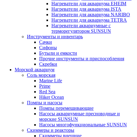
Нагреватели для аквариума EHEIM
Нагреватели для аквариума ISTA
Нагреватели для аквариума NARIBO
Нагреватели для аквариума TETRA
Нагреватели аквариумные с
терморегулятором SUNSUN
Инструменты и инвентарь
Сачки
Сифоны
Бутыли и емкости
Прочие инструменты и приспособления
Скребки
Морской аквариум
Соль морская
Marine Life
Prime
Red Sea
Hiker Ocean
Помпы и насосы
Помпы перемешивающие
Насосы аквариумные пресноводные и
морские SUNSUN
Насосы многофункциональные SUNSUN
Скиммеры и реакторы
Скиммеры внешние