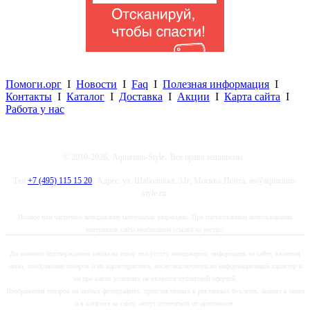
Помоги.орг
I
Новости
I
Faq
I
Полезная информация
I
Контакты
I
Каталог
I
Доставка
I
Акции
I
Карта сайта
I
Работа у нас
.
© 2010-2026,
Aquarium-Style
Все права защищены.
Тел.
+7 (495) 115 15 20
Адрес: ул. Шаболовка, 31г, Москва
Почта: as@aquarium-
style.ru
Полное или частичное копирование материалов запрещено. При согласованном использовании
материалов сайта необходима ссылка на ресурс.
До момента подтверждения заказа на товар или услугу менеджером, информация на сайте, включая
цены, изображение товаров и их характеристики, носит исключительно информационный характер и
ни при каких условиях не является публичной офертой.
Изображения товаров на любых фотографиях, представленных в рекламных буклетах, акциях в меню
и в каталоге на сайте, могут отличаться от оригиналов.