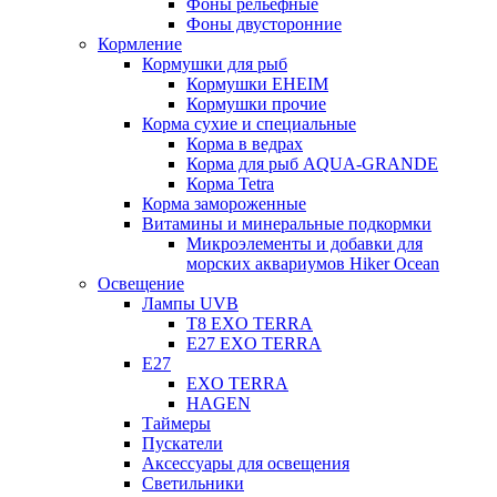
Фоны рельефные
Фоны двусторонние
Кормление
Кормушки для рыб
Кормушки EHEIM
Кормушки прочие
Корма сухие и специальные
Корма в ведрах
Корма для рыб AQUA-GRANDE
Корма Tetra
Корма замороженные
Витамины и минеральные подкормки
Микроэлементы и добавки для
морских аквариумов Hiker Ocean
Освещение
Лампы UVB
Т8 EXO TERRA
Е27 EXO TERRA
Е27
EXO TERRA
HAGEN
Таймеры
Пускатели
Аксессуары для освещения
Светильники