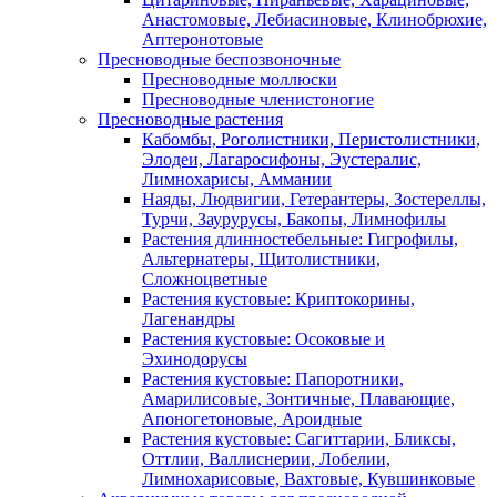
Анастомовые, Лебиасиновые, Клинобрюхие,
Аптеронотовые
Пресноводные беспозвоночные
Пресноводные моллюски
Пресноводные членистоногие
Пресноводные растения
Кабомбы, Роголистники, Перистолистники,
Элодеи, Лагаросифоны, Эустералис,
Лимнохарисы, Аммании
Наяды, Людвигии, Гетерантеры, Зостереллы,
Турчи, Заурурусы, Бакопы, Лимнофилы
Растения длинностебельные: Гигрофилы,
Альтернатеры, Щитолистники,
Сложноцветные
Растения кустовые: Криптокорины,
Лагенандры
Растения кустовые: Осоковые и
Эхинодорусы
Растения кустовые: Папоротники,
Амарилисовые, Зонтичные, Плавающие,
Апоногетоновые, Ароидные
Растения кустовые: Сагиттарии, Бликсы,
Оттлии, Валлиснерии, Лобелии,
Лимнохарисовые, Вахтовые, Кувшинковые