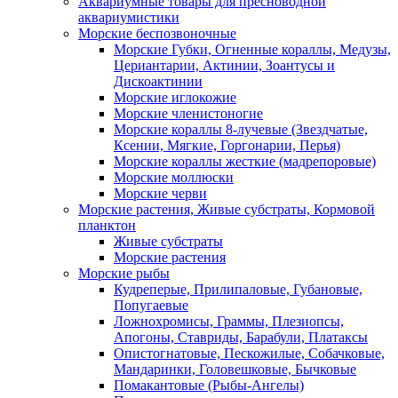
Аквариумные товары для пресноводной
аквариумистики
Морские беспозвоночные
Морские Губки, Огненные кораллы, Медузы,
Цериантарии, Актинии, Зоантусы и
Дискоактинии
Морские иглокожие
Морские членистоногие
Морские кораллы 8-лучевые (Звездчатые,
Ксении, Мягкие, Горгонарии, Перья)
Морские кораллы жесткие (мадрепоровые)
Морские моллюски
Морские черви
Морские растения, Живые субстраты, Кормовой
планктон
Живые субстраты
Морские растения
Морские рыбы
Кудреперые, Прилипаловые, Губановые,
Попугаевые
Ложнохромисы, Граммы, Плезиопсы,
Апогоны, Ставриды, Барабули, Платаксы
Опистогнатовые, Пескожилые, Собачковые,
Мандаринки, Головешковые, Бычковые
Помакантовые (Рыбы-Ангелы)