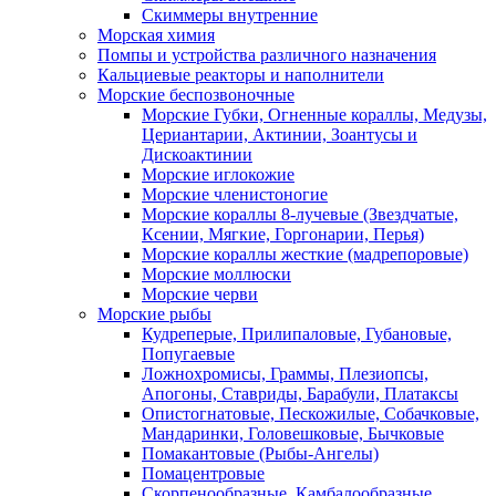
Скиммеры внутренние
Морская химия
Помпы и устройства различного назначения
Кальциевые реакторы и наполнители
Морские беспозвоночные
Морские Губки, Огненные кораллы, Медузы,
Цериантарии, Актинии, Зоантусы и
Дискоактинии
Морские иглокожие
Морские членистоногие
Морские кораллы 8-лучевые (Звездчатые,
Ксении, Мягкие, Горгонарии, Перья)
Морские кораллы жесткие (мадрепоровые)
Морские моллюски
Морские черви
Морские рыбы
Кудреперые, Прилипаловые, Губановые,
Попугаевые
Ложнохромисы, Граммы, Плезиопсы,
Апогоны, Ставриды, Барабули, Платаксы
Опистогнатовые, Пескожилые, Собачковые,
Мандаринки, Головешковые, Бычковые
Помакантовые (Рыбы-Ангелы)
Помацентровые
Скорпенообразные, Камбалообразные,