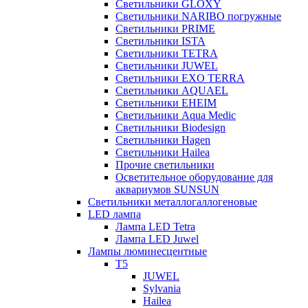
Светильники GLOXY
Светильники NARIBO погружные
Светильники PRIME
Светильники ISTA
Светильники TETRA
Светильники JUWEL
Светильники EXO TERRA
Светильники AQUAEL
Светильники EHEIM
Светильники Aqua Medic
Светильники Biodesign
Светильники Hagen
Светильники Hailea
Прочие светильники
Осветительное оборудование для
аквариумов SUNSUN
Светильники металлогаллогеновые
LED лампа
Лампа LED Tetra
Лампа LED Juwel
Лампы люминесцентные
T5
JUWEL
Sylvania
Hailea