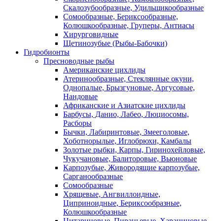
Скалозубообразные, Удильщикообразные
Сомообразные, Бериксообразные,
Колюшкообразные, Груперы, Антиасы
Хирурговидные
Щетинозубые (Рыбы-Бабочки)
Гидробионты
Пресноводные рыбы
Американские цихлиды
Атеринообразные, Стеклянные окуни,
Однопалые, Брызгуновые, Аргусовые,
Нандовые
Африканские и Азиатские цихлиды
Барбусы, Данио, Лабео, Люциосомы,
Расборы
Бычки, Лабиринтовые, Змееголовые,
Хоботнорылые, Иглобрюхи, Камбалы
Золотые рыбки, Карпы, Гиринохейловые,
Чукучановые, Балиторовые, Вьюновые
Карпозубые, Живородящие карпозубые,
Сарганообразные
Сомообразные
Хрящевые, Ангвиллоидные,
Циприноидные, Бериксообразные,
Колюшкообразные
Цитариновые, Пираньевые, Харациновые,