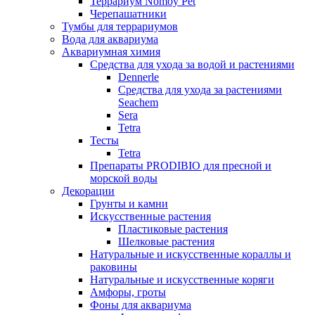
Террариум Nomoy Pet
Черепашатники
Тумбы для террариумов
Вода для аквариума
Аквариумная химия
Средства для ухода за водой и растениями
Dennerle
Средства для ухода за растениями
Seachem
Sera
Tetra
Тесты
Tetra
Препараты PRODIBIO для пресной и
морской воды
Декорации
Грунты и камни
Искусственные растения
Пластиковые растения
Шелковые растения
Натуральные и искусственные кораллы и
раковины
Натуральные и искусственные коряги
Амфоры, гроты
Фоны для аквариума