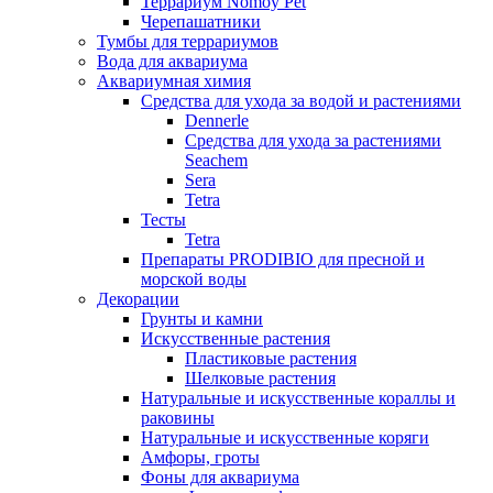
Террариум Nomoy Pet
Черепашатники
Тумбы для террариумов
Вода для аквариума
Аквариумная химия
Средства для ухода за водой и растениями
Dennerle
Средства для ухода за растениями
Seachem
Sera
Tetra
Тесты
Tetra
Препараты PRODIBIO для пресной и
морской воды
Декорации
Грунты и камни
Искусственные растения
Пластиковые растения
Шелковые растения
Натуральные и искусственные кораллы и
раковины
Натуральные и искусственные коряги
Амфоры, гроты
Фоны для аквариума