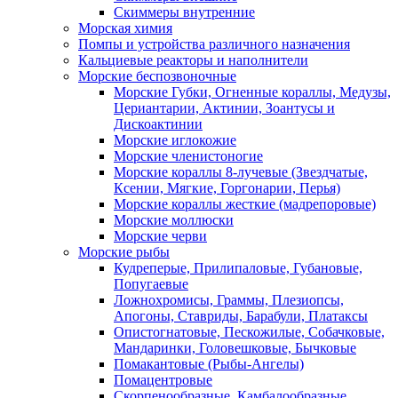
Скиммеры внутренние
Морская химия
Помпы и устройства различного назначения
Кальциевые реакторы и наполнители
Морские беспозвоночные
Морские Губки, Огненные кораллы, Медузы,
Цериантарии, Актинии, Зоантусы и
Дискоактинии
Морские иглокожие
Морские членистоногие
Морские кораллы 8-лучевые (Звездчатые,
Ксении, Мягкие, Горгонарии, Перья)
Морские кораллы жесткие (мадрепоровые)
Морские моллюски
Морские черви
Морские рыбы
Кудреперые, Прилипаловые, Губановые,
Попугаевые
Ложнохромисы, Граммы, Плезиопсы,
Апогоны, Ставриды, Барабули, Платаксы
Опистогнатовые, Пескожилые, Собачковые,
Мандаринки, Головешковые, Бычковые
Помакантовые (Рыбы-Ангелы)
Помацентровые
Скорпенообразные, Камбалообразные,