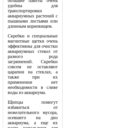
большие пакеты очень
удобны для
транспортировки
аквариумных растений с
пышными листьями или
длинным корневищем.
Скребки и специальные
магнитные щетки очень
эффективны для очистки
аквариумных стекол от
разного рода
загрязнений. Скребки
совсем не оставляют
царапин на стеклах, а
также при их
применении нет
необходимости в сливе
воды из аквариума.
Щипцы помогут
избавиться от
нежелательного мусора,
осевшего на дно
аквариума, а еще их
часто используют для