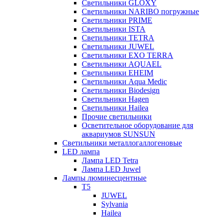
Светильники GLOXY
Светильники NARIBO погружные
Светильники PRIME
Светильники ISTA
Светильники TETRA
Светильники JUWEL
Светильники EXO TERRA
Светильники AQUAEL
Светильники EHEIM
Светильники Aqua Medic
Светильники Biodesign
Светильники Hagen
Светильники Hailea
Прочие светильники
Осветительное оборудование для
аквариумов SUNSUN
Светильники металлогаллогеновые
LED лампа
Лампа LED Tetra
Лампа LED Juwel
Лампы люминесцентные
T5
JUWEL
Sylvania
Hailea