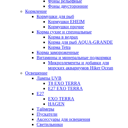
Фоны рельефные
Фоны двусторонние
Кормление
Кормушки для рыб
Кормушки EHEIM
Кормушки прочие
Корма сухие и специальные
Корма в ведрах
Корма для рыб AQUA-GRANDE
Корма Tetra
Корма замороженные
Витамины и минеральные подкормки
Микроэлементы и добавки для
морских аквариумов Hiker Ocean
Освещение
Лампы UVB
Т8 EXO TERRA
Е27 EXO TERRA
Е27
EXO TERRA
HAGEN
Таймеры
Пускатели
Аксессуары для освещения
Светильники