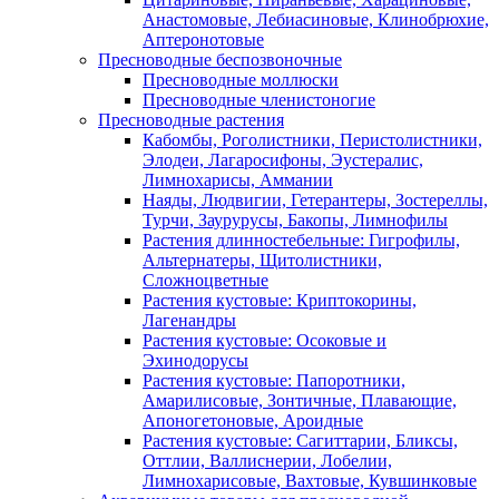
Анастомовые, Лебиасиновые, Клинобрюхие,
Аптеронотовые
Пресноводные беспозвоночные
Пресноводные моллюски
Пресноводные членистоногие
Пресноводные растения
Кабомбы, Роголистники, Перистолистники,
Элодеи, Лагаросифоны, Эустералис,
Лимнохарисы, Аммании
Наяды, Людвигии, Гетерантеры, Зостереллы,
Турчи, Заурурусы, Бакопы, Лимнофилы
Растения длинностебельные: Гигрофилы,
Альтернатеры, Щитолистники,
Сложноцветные
Растения кустовые: Криптокорины,
Лагенандры
Растения кустовые: Осоковые и
Эхинодорусы
Растения кустовые: Папоротники,
Амарилисовые, Зонтичные, Плавающие,
Апоногетоновые, Ароидные
Растения кустовые: Сагиттарии, Бликсы,
Оттлии, Валлиснерии, Лобелии,
Лимнохарисовые, Вахтовые, Кувшинковые