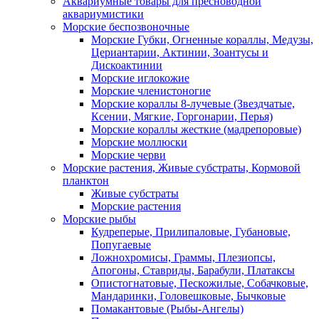
Аквариумные товары для пресноводной
аквариумистики
Морские беспозвоночные
Морские Губки, Огненные кораллы, Медузы,
Цериантарии, Актинии, Зоантусы и
Дискоактинии
Морские иглокожие
Морские членистоногие
Морские кораллы 8-лучевые (Звездчатые,
Ксении, Мягкие, Горгонарии, Перья)
Морские кораллы жесткие (мадрепоровые)
Морские моллюски
Морские черви
Морские растения, Живые субстраты, Кормовой
планктон
Живые субстраты
Морские растения
Морские рыбы
Кудреперые, Прилипаловые, Губановые,
Попугаевые
Ложнохромисы, Граммы, Плезиопсы,
Апогоны, Ставриды, Барабули, Платаксы
Опистогнатовые, Пескожилые, Собачковые,
Мандаринки, Головешковые, Бычковые
Помакантовые (Рыбы-Ангелы)