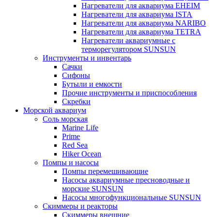
Нагреватели для аквариума EHEIM
Нагреватели для аквариума ISTA
Нагреватели для аквариума NARIBO
Нагреватели для аквариума TETRA
Нагреватели аквариумные с
терморегулятором SUNSUN
Инструменты и инвентарь
Сачки
Сифоны
Бутыли и емкости
Прочие инструменты и приспособления
Скребки
Морской аквариум
Соль морская
Marine Life
Prime
Red Sea
Hiker Ocean
Помпы и насосы
Помпы перемешивающие
Насосы аквариумные пресноводные и
морские SUNSUN
Насосы многофункциональные SUNSUN
Скиммеры и реакторы
Скиммеры внешние