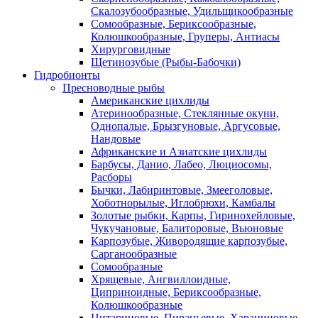
Скалозубообразные, Удильщикообразные
Сомообразные, Бериксообразные,
Колюшкообразные, Груперы, Антиасы
Хирурговидные
Щетинозубые (Рыбы-Бабочки)
Гидробионты
Пресноводные рыбы
Американские цихлиды
Атеринообразные, Стеклянные окуни,
Однопалые, Брызгуновые, Аргусовые,
Нандовые
Африканские и Азиатские цихлиды
Барбусы, Данио, Лабео, Люциосомы,
Расборы
Бычки, Лабиринтовые, Змееголовые,
Хоботнорылые, Иглобрюхи, Камбалы
Золотые рыбки, Карпы, Гиринохейловые,
Чукучановые, Балиторовые, Вьюновые
Карпозубые, Живородящие карпозубые,
Сарганообразные
Сомообразные
Хрящевые, Ангвиллоидные,
Циприноидные, Бериксообразные,
Колюшкообразные
Цитариновые, Пираньевые, Харациновые,