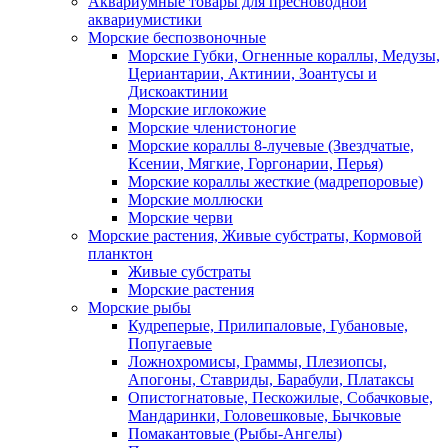
Аквариумные товары для пресноводной
аквариумистики
Морские беспозвоночные
Морские Губки, Огненные кораллы, Медузы,
Цериантарии, Актинии, Зоантусы и
Дискоактинии
Морские иглокожие
Морские членистоногие
Морские кораллы 8-лучевые (Звездчатые,
Ксении, Мягкие, Горгонарии, Перья)
Морские кораллы жесткие (мадрепоровые)
Морские моллюски
Морские черви
Морские растения, Живые субстраты, Кормовой
планктон
Живые субстраты
Морские растения
Морские рыбы
Кудреперые, Прилипаловые, Губановые,
Попугаевые
Ложнохромисы, Граммы, Плезиопсы,
Апогоны, Ставриды, Барабули, Платаксы
Опистогнатовые, Пескожилые, Собачковые,
Мандаринки, Головешковые, Бычковые
Помакантовые (Рыбы-Ангелы)