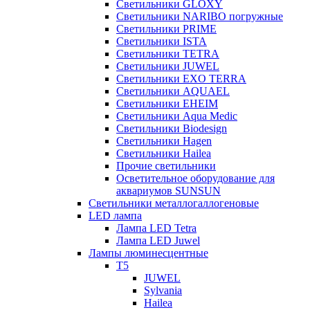
Светильники GLOXY
Светильники NARIBO погружные
Светильники PRIME
Светильники ISTA
Светильники TETRA
Светильники JUWEL
Светильники EXO TERRA
Светильники AQUAEL
Светильники EHEIM
Светильники Aqua Medic
Светильники Biodesign
Светильники Hagen
Светильники Hailea
Прочие светильники
Осветительное оборудование для
аквариумов SUNSUN
Светильники металлогаллогеновые
LED лампа
Лампа LED Tetra
Лампа LED Juwel
Лампы люминесцентные
T5
JUWEL
Sylvania
Hailea