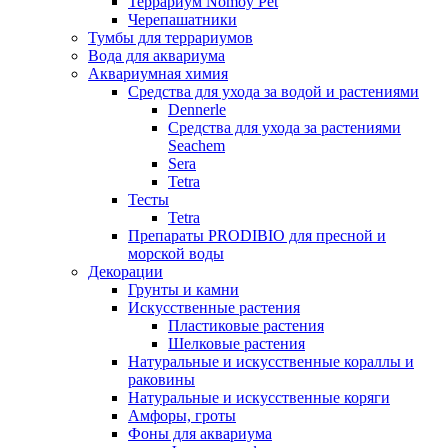
Террариум Nomoy Pet
Черепашатники
Тумбы для террариумов
Вода для аквариума
Аквариумная химия
Средства для ухода за водой и растениями
Dennerle
Средства для ухода за растениями
Seachem
Sera
Tetra
Тесты
Tetra
Препараты PRODIBIO для пресной и
морской воды
Декорации
Грунты и камни
Искусственные растения
Пластиковые растения
Шелковые растения
Натуральные и искусственные кораллы и
раковины
Натуральные и искусственные коряги
Амфоры, гроты
Фоны для аквариума