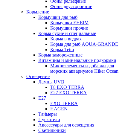
Фоны рельефные
Фоны двусторонние
Кормление
Кормушки для рыб
Кормушки EHEIM
Кормушки прочие
Корма сухие и специальные
Корма в ведрах
Корма для рыб AQUA-GRANDE
Корма Tetra
Корма замороженные
Витамины и минеральные подкормки
Микроэлементы и добавки для
морских аквариумов Hiker Ocean
Освещение
Лампы UVB
Т8 EXO TERRA
Е27 EXO TERRA
Е27
EXO TERRA
HAGEN
Таймеры
Пускатели
Аксессуары для освещения
Светильники