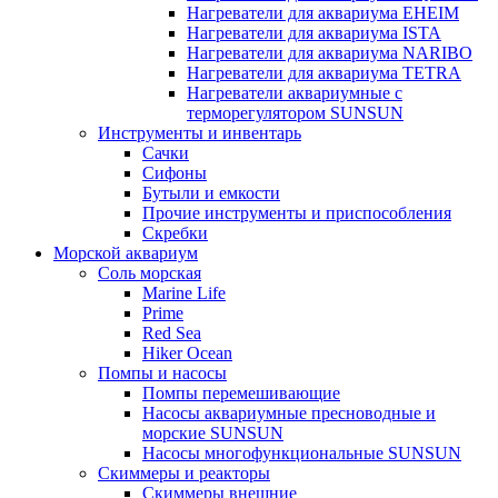
Нагреватели для аквариума EHEIM
Нагреватели для аквариума ISTA
Нагреватели для аквариума NARIBO
Нагреватели для аквариума TETRA
Нагреватели аквариумные с
терморегулятором SUNSUN
Инструменты и инвентарь
Сачки
Сифоны
Бутыли и емкости
Прочие инструменты и приспособления
Скребки
Морской аквариум
Соль морская
Marine Life
Prime
Red Sea
Hiker Ocean
Помпы и насосы
Помпы перемешивающие
Насосы аквариумные пресноводные и
морские SUNSUN
Насосы многофункциональные SUNSUN
Скиммеры и реакторы
Скиммеры внешние