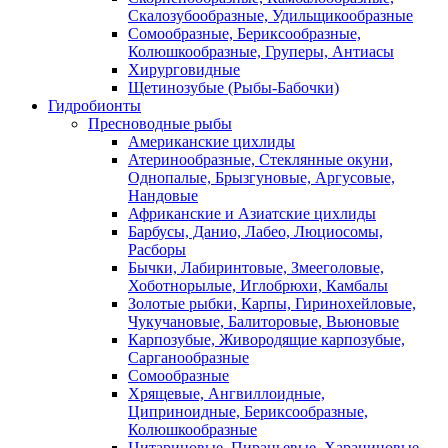
Скалозубообразные, Удильщикообразные
Сомообразные, Бериксообразные,
Колюшкообразные, Груперы, Антиасы
Хирурговидные
Щетинозубые (Рыбы-Бабочки)
Гидробионты
Пресноводные рыбы
Американские цихлиды
Атеринообразные, Стеклянные окуни,
Однопалые, Брызгуновые, Аргусовые,
Нандовые
Африканские и Азиатские цихлиды
Барбусы, Данио, Лабео, Люциосомы,
Расборы
Бычки, Лабиринтовые, Змееголовые,
Хоботнорылые, Иглобрюхи, Камбалы
Золотые рыбки, Карпы, Гиринохейловые,
Чукучановые, Балиторовые, Вьюновые
Карпозубые, Живородящие карпозубые,
Сарганообразные
Сомообразные
Хрящевые, Ангвиллоидные,
Циприноидные, Бериксообразные,
Колюшкообразные
Цитариновые, Пираньевые, Харациновые,