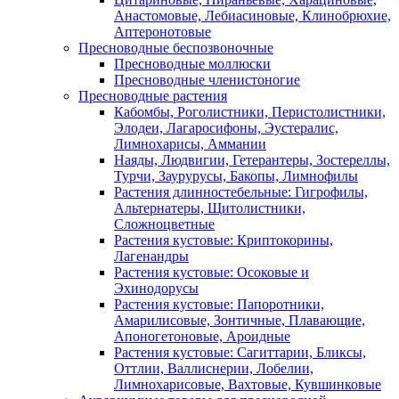
Анастомовые, Лебиасиновые, Клинобрюхие,
Аптеронотовые
Пресноводные беспозвоночные
Пресноводные моллюски
Пресноводные членистоногие
Пресноводные растения
Кабомбы, Роголистники, Перистолистники,
Элодеи, Лагаросифоны, Эустералис,
Лимнохарисы, Аммании
Наяды, Людвигии, Гетерантеры, Зостереллы,
Турчи, Заурурусы, Бакопы, Лимнофилы
Растения длинностебельные: Гигрофилы,
Альтернатеры, Щитолистники,
Сложноцветные
Растения кустовые: Криптокорины,
Лагенандры
Растения кустовые: Осоковые и
Эхинодорусы
Растения кустовые: Папоротники,
Амарилисовые, Зонтичные, Плавающие,
Апоногетоновые, Ароидные
Растения кустовые: Сагиттарии, Бликсы,
Оттлии, Валлиснерии, Лобелии,
Лимнохарисовые, Вахтовые, Кувшинковые