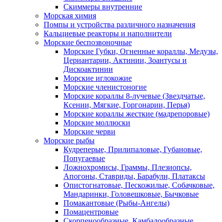
Скиммеры внутренние
Морская химия
Помпы и устройства различного назначения
Кальциевые реакторы и наполнители
Морские беспозвоночные
Морские Губки, Огненные кораллы, Медузы,
Цериантарии, Актинии, Зоантусы и
Дискоактинии
Морские иглокожие
Морские членистоногие
Морские кораллы 8-лучевые (Звездчатые,
Ксении, Мягкие, Горгонарии, Перья)
Морские кораллы жесткие (мадрепоровые)
Морские моллюски
Морские черви
Морские рыбы
Кудреперые, Прилипаловые, Губановые,
Попугаевые
Ложнохромисы, Граммы, Плезиопсы,
Апогоны, Ставриды, Барабули, Платаксы
Опистогнатовые, Пескожилые, Собачковые,
Мандаринки, Головешковые, Бычковые
Помакантовые (Рыбы-Ангелы)
Помацентровые
Скорпенообразные, Камбалообразные,