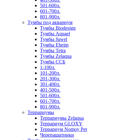
501-600л.
601-700л.
801-900л.
Тумбы под аквариум
Тумбы Biodesign
Тумбы Aquael
Тумбы Juwel
Тумбы Eheim
Тумбы Tetra
Тумбы Zelaqua
Тумбы ССБ
1-100л.
101-200л.
201-300л.
301-400л.
401-500л.
501-600л.
601-700л.
801-900л.
Террариумы
Террариумы Zelaqua
Террариум GLOXY
Террариум Nomoy Pet
Черепашатники