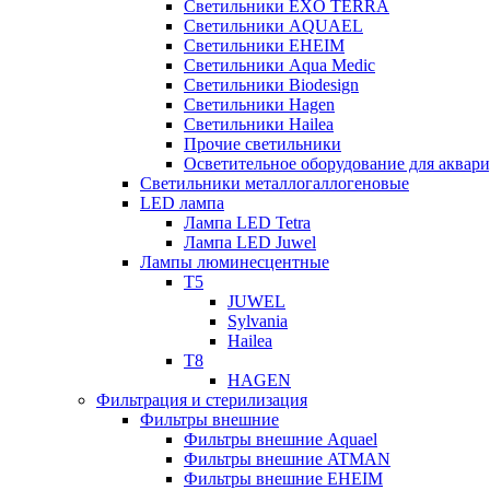
Светильники EXO TERRA
Светильники AQUAEL
Светильники EHEIM
Светильники Aqua Medic
Светильники Biodesign
Светильники Hagen
Светильники Hailea
Прочие светильники
Осветительное оборудование для аква
Светильники металлогаллогеновые
LED лампа
Лампа LED Tetra
Лампа LED Juwel
Лампы люминесцентные
T5
JUWEL
Sylvania
Hailea
T8
HAGEN
Фильтрация и стерилизация
Фильтры внешние
Фильтры внешние Aquael
Фильтры внешние ATMAN
Фильтры внешние EHEIM