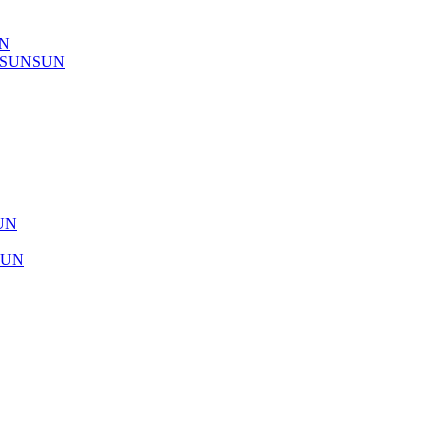
UN
) SUNSUN
SUN
SUN