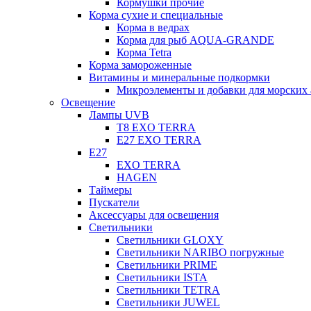
Кормушки прочие
Корма сухие и специальные
Корма в ведрах
Корма для рыб AQUA-GRANDE
Корма Tetra
Корма замороженные
Витамины и минеральные подкормки
Микроэлементы и добавки для морских 
Освещение
Лампы UVB
Т8 EXO TERRA
Е27 EXO TERRA
Е27
EXO TERRA
HAGEN
Таймеры
Пускатели
Аксессуары для освещения
Светильники
Светильники GLOXY
Светильники NARIBO погружные
Светильники PRIME
Светильники ISTA
Светильники TETRA
Светильники JUWEL