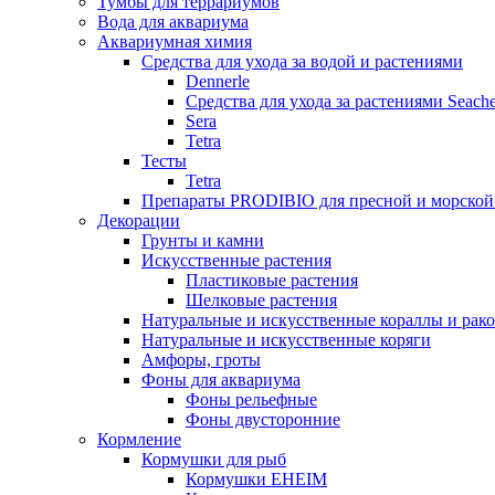
Тумбы для террариумов
Вода для аквариума
Аквариумная химия
Средства для ухода за водой и растениями
Dennerle
Средства для ухода за растениями Seach
Sera
Tetra
Тесты
Tetra
Препараты PRODIBIO для пресной и морской
Декорации
Грунты и камни
Искусственные растения
Пластиковые растения
Шелковые растения
Натуральные и искусственные кораллы и рак
Натуральные и искусственные коряги
Амфоры, гроты
Фоны для аквариума
Фоны рельефные
Фоны двусторонние
Кормление
Кормушки для рыб
Кормушки EHEIM