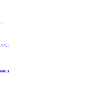
em
 воды
овины