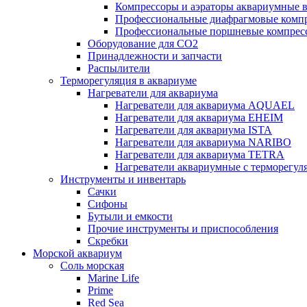
Компрессоры и аэраторы аквариумные
Профессиональные диафрагмовые ком
Профессиональные поршневые компре
Оборудование для CO2
Принадлежности и запчасти
Распылители
Терморегуляция в аквариуме
Нагреватели для аквариума
Нагреватели для аквариума AQUAEL
Нагреватели для аквариума EHEIM
Нагреватели для аквариума ISTA
Нагреватели для аквариума NARIBO
Нагреватели для аквариума TETRA
Нагреватели аквариумные с терморег
Инструменты и инвентарь
Сачки
Сифоны
Бутыли и емкости
Прочие инструменты и приспособления
Скребки
Морской аквариум
Соль морская
Marine Life
Prime
Red Sea