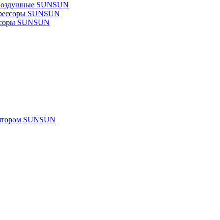
 воздушные SUNSUN
прессоры SUNSUN
ссоры SUNSUN
улятором SUNSUN