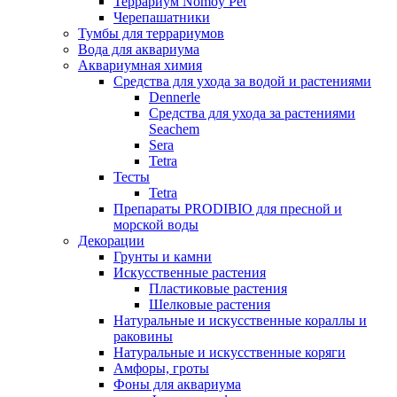
Террариум Nomoy Pet
Черепашатники
Тумбы для террариумов
Вода для аквариума
Аквариумная химия
Средства для ухода за водой и растениями
Dennerle
Средства для ухода за растениями
Seachem
Sera
Tetra
Тесты
Tetra
Препараты PRODIBIO для пресной и
морской воды
Декорации
Грунты и камни
Искусственные растения
Пластиковые растения
Шелковые растения
Натуральные и искусственные кораллы и
раковины
Натуральные и искусственные коряги
Амфоры, гроты
Фоны для аквариума