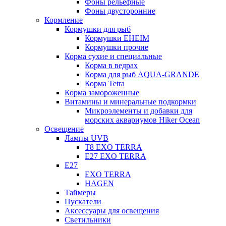
Фоны рельефные
Фоны двусторонние
Кормление
Кормушки для рыб
Кормушки EHEIM
Кормушки прочие
Корма сухие и специальные
Корма в ведрах
Корма для рыб AQUA-GRANDE
Корма Tetra
Корма замороженные
Витамины и минеральные подкормки
Микроэлементы и добавки для
морских аквариумов Hiker Ocean
Освещение
Лампы UVB
Т8 EXO TERRA
Е27 EXO TERRA
Е27
EXO TERRA
HAGEN
Таймеры
Пускатели
Аксессуары для освещения
Светильники