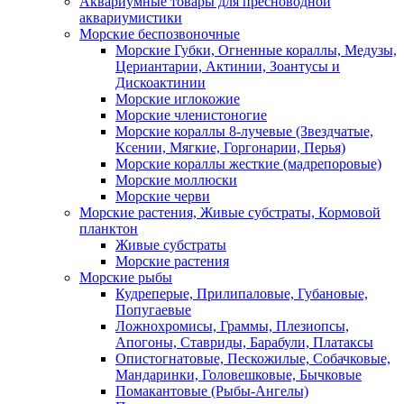
Аквариумные товары для пресноводной
аквариумистики
Морские беспозвоночные
Морские Губки, Огненные кораллы, Медузы,
Цериантарии, Актинии, Зоантусы и
Дискоактинии
Морские иглокожие
Морские членистоногие
Морские кораллы 8-лучевые (Звездчатые,
Ксении, Мягкие, Горгонарии, Перья)
Морские кораллы жесткие (мадрепоровые)
Морские моллюски
Морские черви
Морские растения, Живые субстраты, Кормовой
планктон
Живые субстраты
Морские растения
Морские рыбы
Кудреперые, Прилипаловые, Губановые,
Попугаевые
Ложнохромисы, Граммы, Плезиопсы,
Апогоны, Ставриды, Барабули, Платаксы
Опистогнатовые, Пескожилые, Собачковые,
Мандаринки, Головешковые, Бычковые
Помакантовые (Рыбы-Ангелы)