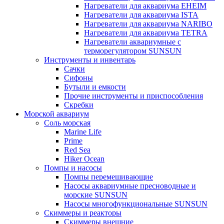
Нагреватели для аквариума EHEIM
Нагреватели для аквариума ISTA
Нагреватели для аквариума NARIBO
Нагреватели для аквариума TETRA
Нагреватели аквариумные с
терморегулятором SUNSUN
Инструменты и инвентарь
Сачки
Сифоны
Бутыли и емкости
Прочие инструменты и приспособления
Скребки
Морской аквариум
Соль морская
Marine Life
Prime
Red Sea
Hiker Ocean
Помпы и насосы
Помпы перемешивающие
Насосы аквариумные пресноводные и
морские SUNSUN
Насосы многофункциональные SUNSUN
Скиммеры и реакторы
Скиммеры внешние