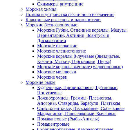
Скиммеры внутренние
Морская химия
Помпы и устройства различного назначения
Кальциевые реакторы и наполнители
Морские беспозвоночные
Морские Губки, Огненные кораллы, Медузы,
Цериантарии, Актинии, Зоантусы и
Дискоактинии
Морские иглокожие
Морские членистоногие
Морские кораллы 8-лучевые (Звездчатые,
Ксении, Мягкие, Горгонарии, Перья)
Морские кораллы жесткие (мадрепоровые)
Морские моллюски
Морские черви
Морские рыбы
Кудреперые, Прилипаловые, Губановые,
Попугаевые
Ложнохромисы, Граммы, Плезиопсы,
Апогоны, Ставриды, Барабули, Платаксы
Опистогнатовые, Пескожилые, Собачковые,
Мандаринки, Головешковые, Бычковые
Помакантовые (Рыбы-Ангелы)
Помацентровые
Скорпенообразные, Камбалообразные,