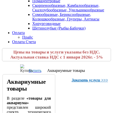
Помацентровые
Скорпенообразные, Камбалообразные,
Скалозубообразные, Удильщикообразные
Сомообразные, Бериксообразные,
Колюшкообразные, Груперы, Антиасы
Хирурговидные
Щетинозубые (Рыбы-Бабочки)
Оплата
Прайс
Оплата Счета
Цены на товары и услуги указаны без НДС.
Актуальная ставка НДС с 1 января 2026г. - 5%
Купить
Аквариумные товары
Заказать услуги >>>
Аквариумные
товары
В разделе
«товары для
аквариума»
представлен широкий
спектр технического