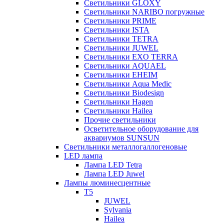
Светильники GLOXY
Светильники NARIBO погружные
Светильники PRIME
Светильники ISTA
Светильники TETRA
Светильники JUWEL
Светильники EXO TERRA
Светильники AQUAEL
Светильники EHEIM
Светильники Aqua Medic
Светильники Biodesign
Светильники Hagen
Светильники Hailea
Прочие светильники
Осветительное оборудование для
аквариумов SUNSUN
Светильники металлогаллогеновые
LED лампа
Лампа LED Tetra
Лампа LED Juwel
Лампы люминесцентные
T5
JUWEL
Sylvania
Hailea