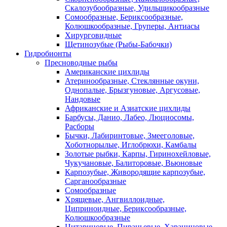
Скалозубообразные, Удильщикообразные
Сомообразные, Бериксообразные,
Колюшкообразные, Груперы, Антиасы
Хирурговидные
Щетинозубые (Рыбы-Бабочки)
Гидробионты
Пресноводные рыбы
Американские цихлиды
Атеринообразные, Стеклянные окуни,
Однопалые, Брызгуновые, Аргусовые,
Нандовые
Африканские и Азиатские цихлиды
Барбусы, Данио, Лабео, Люциосомы,
Расборы
Бычки, Лабиринтовые, Змееголовые,
Хоботнорылые, Иглобрюхи, Камбалы
Золотые рыбки, Карпы, Гиринохейловые,
Чукучановые, Балиторовые, Вьюновые
Карпозубые, Живородящие карпозубые,
Сарганообразные
Сомообразные
Хрящевые, Ангвиллоидные,
Циприноидные, Бериксообразные,
Колюшкообразные
Цитариновые, Пираньевые, Харациновые,