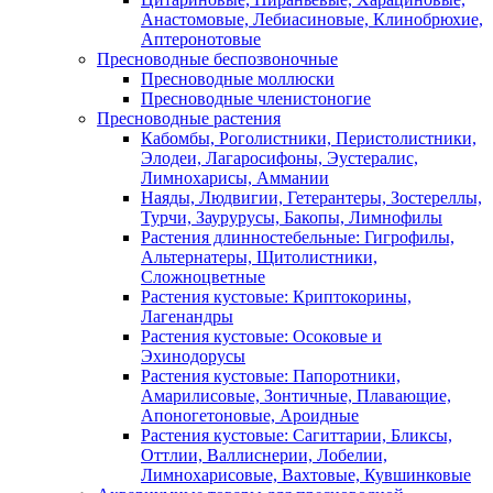
Анастомовые, Лебиасиновые, Клинобрюхие,
Аптеронотовые
Пресноводные беспозвоночные
Пресноводные моллюски
Пресноводные членистоногие
Пресноводные растения
Кабомбы, Роголистники, Перистолистники,
Элодеи, Лагаросифоны, Эустералис,
Лимнохарисы, Аммании
Наяды, Людвигии, Гетерантеры, Зостереллы,
Турчи, Заурурусы, Бакопы, Лимнофилы
Растения длинностебельные: Гигрофилы,
Альтернатеры, Щитолистники,
Сложноцветные
Растения кустовые: Криптокорины,
Лагенандры
Растения кустовые: Осоковые и
Эхинодорусы
Растения кустовые: Папоротники,
Амарилисовые, Зонтичные, Плавающие,
Апоногетоновые, Ароидные
Растения кустовые: Сагиттарии, Бликсы,
Оттлии, Валлиснерии, Лобелии,
Лимнохарисовые, Вахтовые, Кувшинковые