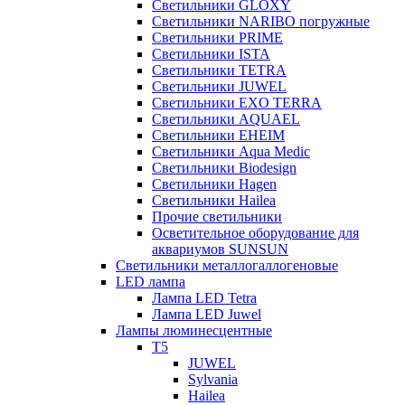
Светильники GLOXY
Светильники NARIBO погружные
Светильники PRIME
Светильники ISTA
Светильники TETRA
Светильники JUWEL
Светильники EXO TERRA
Светильники AQUAEL
Светильники EHEIM
Светильники Aqua Medic
Светильники Biodesign
Светильники Hagen
Светильники Hailea
Прочие светильники
Осветительное оборудование для
аквариумов SUNSUN
Светильники металлогаллогеновые
LED лампа
Лампа LED Tetra
Лампа LED Juwel
Лампы люминесцентные
T5
JUWEL
Sylvania
Hailea