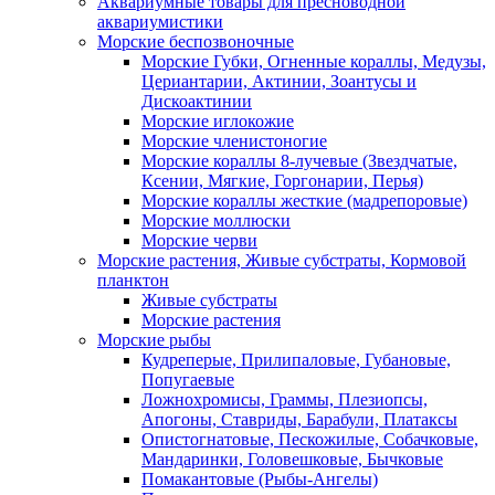
Аквариумные товары для пресноводной
аквариумистики
Морские беспозвоночные
Морские Губки, Огненные кораллы, Медузы,
Цериантарии, Актинии, Зоантусы и
Дискоактинии
Морские иглокожие
Морские членистоногие
Морские кораллы 8-лучевые (Звездчатые,
Ксении, Мягкие, Горгонарии, Перья)
Морские кораллы жесткие (мадрепоровые)
Морские моллюски
Морские черви
Морские растения, Живые субстраты, Кормовой
планктон
Живые субстраты
Морские растения
Морские рыбы
Кудреперые, Прилипаловые, Губановые,
Попугаевые
Ложнохромисы, Граммы, Плезиопсы,
Апогоны, Ставриды, Барабули, Платаксы
Опистогнатовые, Пескожилые, Собачковые,
Мандаринки, Головешковые, Бычковые
Помакантовые (Рыбы-Ангелы)