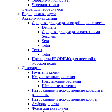
Террариум Nomoy Pet
Черепашатники
Тумбы для террариумов
Вода для аквариума
Аквариумная химия
Средства для ухода за водой и растениями
Dennerle
Средства для ухода за растениями
Seachem
Sera
Tetra
Тесты
Tetra
Препараты PRODIBIO для пресной и
морской воды
Декорации
Грунты и камни
Искусственные растения
Пластиковые растения
Шелковые растения
Натуральные и искусственные кораллы и
раковины
Натуральные и искусственные коряги
Амфоры, гроты
Фоны для аквариума