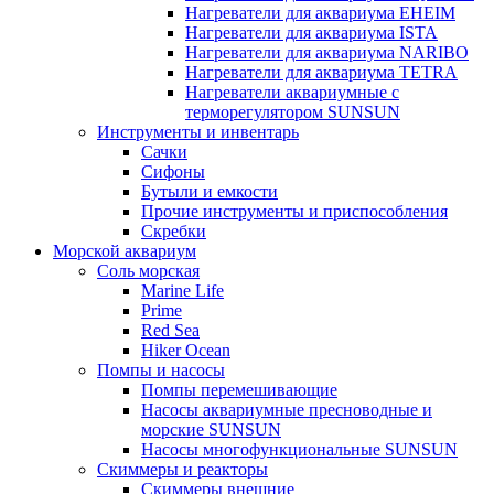
Нагреватели для аквариума EHEIM
Нагреватели для аквариума ISTA
Нагреватели для аквариума NARIBO
Нагреватели для аквариума TETRA
Нагреватели аквариумные с
терморегулятором SUNSUN
Инструменты и инвентарь
Сачки
Сифоны
Бутыли и емкости
Прочие инструменты и приспособления
Скребки
Морской аквариум
Соль морская
Marine Life
Prime
Red Sea
Hiker Ocean
Помпы и насосы
Помпы перемешивающие
Насосы аквариумные пресноводные и
морские SUNSUN
Насосы многофункциональные SUNSUN
Скиммеры и реакторы
Скиммеры внешние