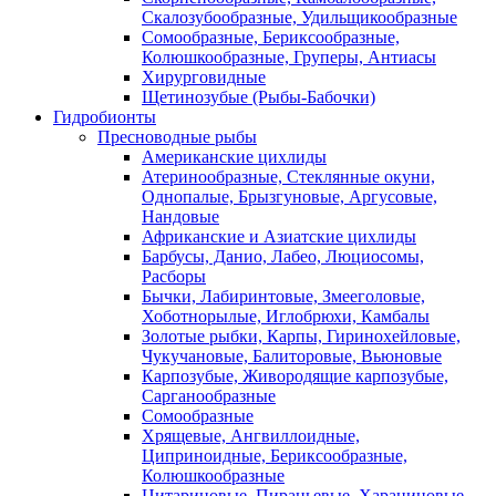
Скалозубообразные, Удильщикообразные
Сомообразные, Бериксообразные,
Колюшкообразные, Груперы, Антиасы
Хирурговидные
Щетинозубые (Рыбы-Бабочки)
Гидробионты
Пресноводные рыбы
Американские цихлиды
Атеринообразные, Стеклянные окуни,
Однопалые, Брызгуновые, Аргусовые,
Нандовые
Африканские и Азиатские цихлиды
Барбусы, Данио, Лабео, Люциосомы,
Расборы
Бычки, Лабиринтовые, Змееголовые,
Хоботнорылые, Иглобрюхи, Камбалы
Золотые рыбки, Карпы, Гиринохейловые,
Чукучановые, Балиторовые, Вьюновые
Карпозубые, Живородящие карпозубые,
Сарганообразные
Сомообразные
Хрящевые, Ангвиллоидные,
Циприноидные, Бериксообразные,
Колюшкообразные
Цитариновые, Пираньевые, Харациновые,