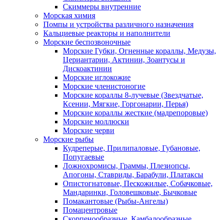
Скиммеры внутренние
Морская химия
Помпы и устройства различного назначения
Кальциевые реакторы и наполнители
Морские беспозвоночные
Морские Губки, Огненные кораллы, Медузы,
Цериантарии, Актинии, Зоантусы и
Дискоактинии
Морские иглокожие
Морские членистоногие
Морские кораллы 8-лучевые (Звездчатые,
Ксении, Мягкие, Горгонарии, Перья)
Морские кораллы жесткие (мадрепоровые)
Морские моллюски
Морские черви
Морские рыбы
Кудреперые, Прилипаловые, Губановые,
Попугаевые
Ложнохромисы, Граммы, Плезиопсы,
Апогоны, Ставриды, Барабули, Платаксы
Опистогнатовые, Пескожилые, Собачковые,
Мандаринки, Головешковые, Бычковые
Помакантовые (Рыбы-Ангелы)
Помацентровые
Скорпенообразные, Камбалообразные,