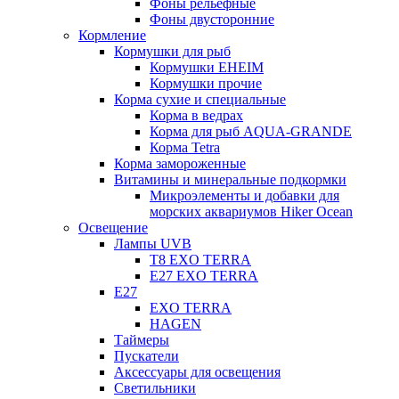
Фоны рельефные
Фоны двусторонние
Кормление
Кормушки для рыб
Кормушки EHEIM
Кормушки прочие
Корма сухие и специальные
Корма в ведрах
Корма для рыб AQUA-GRANDE
Корма Tetra
Корма замороженные
Витамины и минеральные подкормки
Микроэлементы и добавки для
морских аквариумов Hiker Ocean
Освещение
Лампы UVB
Т8 EXO TERRA
Е27 EXO TERRA
Е27
EXO TERRA
HAGEN
Таймеры
Пускатели
Аксессуары для освещения
Светильники