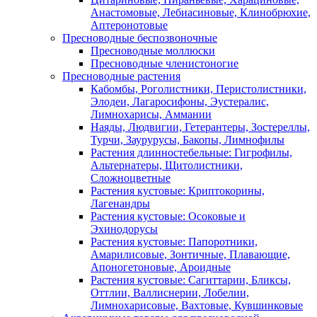
Анастомовые, Лебиасиновые, Клинобрюхие,
Аптеронотовые
Пресноводные беспозвоночные
Пресноводные моллюски
Пресноводные членистоногие
Пресноводные растения
Кабомбы, Роголистники, Перистолистники,
Элодеи, Лагаросифоны, Эустералис,
Лимнохарисы, Аммании
Наяды, Людвигии, Гетерантеры, Зостереллы,
Турчи, Заурурусы, Бакопы, Лимнофилы
Растения длинностебельные: Гигрофилы,
Альтернатеры, Щитолистники,
Сложноцветные
Растения кустовые: Криптокорины,
Лагенандры
Растения кустовые: Осоковые и
Эхинодорусы
Растения кустовые: Папоротники,
Амарилисовые, Зонтичные, Плавающие,
Апоногетоновые, Ароидные
Растения кустовые: Сагиттарии, Бликсы,
Оттлии, Валлиснерии, Лобелии,
Лимнохарисовые, Вахтовые, Кувшинковые