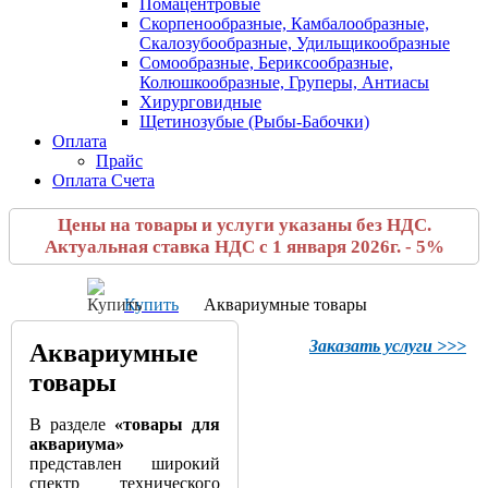
Помацентровые
Скорпенообразные, Камбалообразные,
Скалозубообразные, Удильщикообразные
Сомообразные, Бериксообразные,
Колюшкообразные, Груперы, Антиасы
Хирурговидные
Щетинозубые (Рыбы-Бабочки)
Оплата
Прайс
Оплата Счета
Цены на товары и услуги указаны без НДС.
Актуальная ставка НДС с 1 января 2026г. - 5%
Купить
Аквариумные товары
Заказать услуги >>>
Аквариумные
товары
В разделе
«товары для
аквариума»
представлен широкий
спектр технического