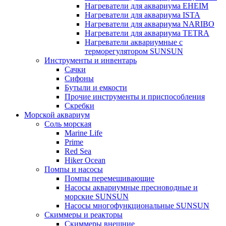
Нагреватели для аквариума EHEIM
Нагреватели для аквариума ISTA
Нагреватели для аквариума NARIBO
Нагреватели для аквариума TETRA
Нагреватели аквариумные с
терморегулятором SUNSUN
Инструменты и инвентарь
Сачки
Сифоны
Бутыли и емкости
Прочие инструменты и приспособления
Скребки
Морской аквариум
Соль морская
Marine Life
Prime
Red Sea
Hiker Ocean
Помпы и насосы
Помпы перемешивающие
Насосы аквариумные пресноводные и
морские SUNSUN
Насосы многофункциональные SUNSUN
Скиммеры и реакторы
Скиммеры внешние