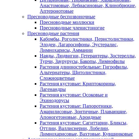
Анастомовые, Лебиасиновые, Клинобрюхие,
Аптеронотовые
Пресноводные беспозвоночные
Пресноводные моллюски
Пресноводные членистоногие
Пресноводные растения
Кабомбы, Роголистники, Перистолистники,
Элодеи, Лагаросифоны, Эустералис,
Лимнохарисы, Аммании
Наяды, Людвигии, Гетерантеры, Зостереллы,
Турчи, Заурурусы, Бакопы, Лимнофилы
Растения длинностебельные: Гигрофилы,
Альтернатеры, Щитолистники,
Сложноцветные
Растения кустовые: Криптокорины,
Лагенандры
Растения кустовые: Осоковые и
Эхинодорусы
Растения кустовые: Папоротники,
Амарилисовые, Зонтичные, Плавающие,
Апоногетоновые, Ароидные
Растения кустовые: Сагиттарии, Бликсы,
Оттлии, Валлиснерии, Лобелии,
Лимнохарисовые, Вахтовые, Кувшинковые