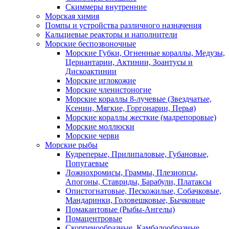
Скиммеры внутренние
Морская химия
Помпы и устройства различного назначения
Кальциевые реакторы и наполнители
Морские беспозвоночные
Морские Губки, Огненные кораллы, Медузы,
Цериантарии, Актинии, Зоантусы и
Дискоактинии
Морские иглокожие
Морские членистоногие
Морские кораллы 8-лучевые (Звездчатые,
Ксении, Мягкие, Горгонарии, Перья)
Морские кораллы жесткие (мадрепоровые)
Морские моллюски
Морские черви
Морские рыбы
Кудреперые, Прилипаловые, Губановые,
Попугаевые
Ложнохромисы, Граммы, Плезиопсы,
Апогоны, Ставриды, Барабули, Платаксы
Опистогнатовые, Пескожилые, Собачковые,
Мандаринки, Головешковые, Бычковые
Помакантовые (Рыбы-Ангелы)
Помацентровые
Скорпенообразные, Камбалообразные,