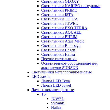
Светильники GLOXY
Светильники NARIBO погружные
Светильники PRIME
Светильники ISTA
Светильники TETRA
Светильники JUWEL
Светильники EXO TERRA
Светильники AQUAEL
Светильники EHEIM
Светильники Aqua Medic
Светильники Biodesign
Светильники Hagen
Светильники Hailea
Прочие светильники
Осветительное оборудование для
аквариумов SUNSUN
Светильники металлогаллогеновые
LED лампа
Лампа LED Tetra
Лампа LED Juwel
Лампы люминесцентные
T5
JUWEL
Sylvania
Hailea