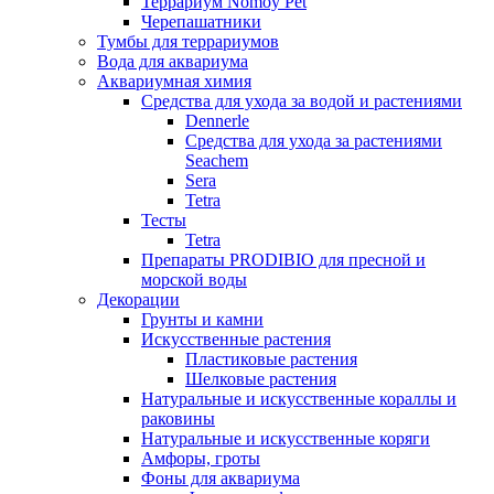
Террариум Nomoy Pet
Черепашатники
Тумбы для террариумов
Вода для аквариума
Аквариумная химия
Средства для ухода за водой и растениями
Dennerle
Средства для ухода за растениями
Seachem
Sera
Tetra
Тесты
Tetra
Препараты PRODIBIO для пресной и
морской воды
Декорации
Грунты и камни
Искусственные растения
Пластиковые растения
Шелковые растения
Натуральные и искусственные кораллы и
раковины
Натуральные и искусственные коряги
Амфоры, гроты
Фоны для аквариума