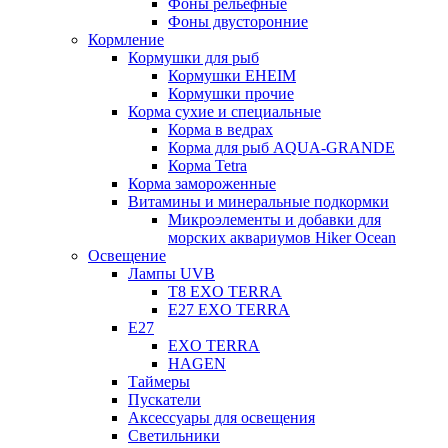
Фоны рельефные
Фоны двусторонние
Кормление
Кормушки для рыб
Кормушки EHEIM
Кормушки прочие
Корма сухие и специальные
Корма в ведрах
Корма для рыб AQUA-GRANDE
Корма Tetra
Корма замороженные
Витамины и минеральные подкормки
Микроэлементы и добавки для
морских аквариумов Hiker Ocean
Освещение
Лампы UVB
Т8 EXO TERRA
Е27 EXO TERRA
Е27
EXO TERRA
HAGEN
Таймеры
Пускатели
Аксессуары для освещения
Светильники