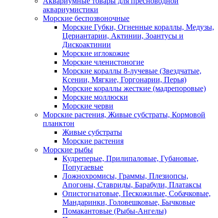
Аквариумные товары для пресноводной
аквариумистики
Морские беспозвоночные
Морские Губки, Огненные кораллы, Медузы,
Цериантарии, Актинии, Зоантусы и
Дискоактинии
Морские иглокожие
Морские членистоногие
Морские кораллы 8-лучевые (Звездчатые,
Ксении, Мягкие, Горгонарии, Перья)
Морские кораллы жесткие (мадрепоровые)
Морские моллюски
Морские черви
Морские растения, Живые субстраты, Кормовой
планктон
Живые субстраты
Морские растения
Морские рыбы
Кудреперые, Прилипаловые, Губановые,
Попугаевые
Ложнохромисы, Граммы, Плезиопсы,
Апогоны, Ставриды, Барабули, Платаксы
Опистогнатовые, Пескожилые, Собачковые,
Мандаринки, Головешковые, Бычковые
Помакантовые (Рыбы-Ангелы)