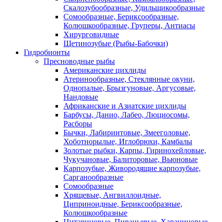
Скалозубообразные, Удильщикообразные
Сомообразные, Бериксообразные,
Колюшкообразные, Груперы, Антиасы
Хирурговидные
Щетинозубые (Рыбы-Бабочки)
Гидробионты
Пресноводные рыбы
Американские цихлиды
Атеринообразные, Стеклянные окуни,
Однопалые, Брызгуновые, Аргусовые,
Нандовые
Африканские и Азиатские цихлиды
Барбусы, Данио, Лабео, Люциосомы,
Расборы
Бычки, Лабиринтовые, Змееголовые,
Хоботнорылые, Иглобрюхи, Камбалы
Золотые рыбки, Карпы, Гиринохейловые,
Чукучановые, Балиторовые, Вьюновые
Карпозубые, Живородящие карпозубые,
Сарганообразные
Сомообразные
Хрящевые, Ангвиллоидные,
Циприноидные, Бериксообразные,
Колюшкообразные
Цитариновые, Пираньевые, Харациновые,