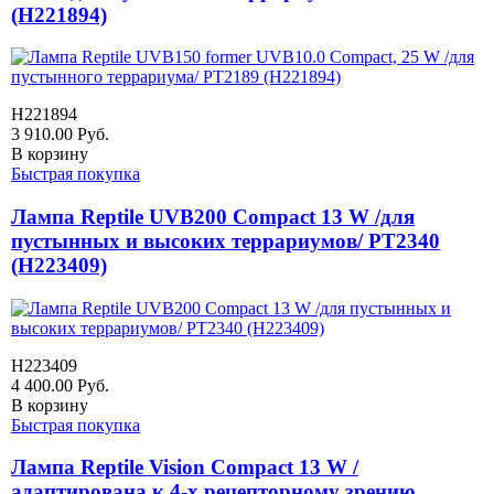
(H221894)
H221894
3 910.00
Руб.
В корзину
Быстрая покупка
Лампа Reptile UVB200 Compact 13 W /для
пустынных и высоких террариумов/ PT2340
(H223409)
H223409
4 400.00
Руб.
В корзину
Быстрая покупка
Лампа Reptile Vision Compact 13 W /
адаптирована к 4-х рецепторному зрению