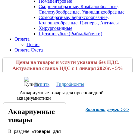
Помацентровые
Скорпенообразные, Камбалообразные,
Скалозубообразные, Удильщикообразные
Сомообразные, Бериксообразные,
Колюшкообразные, Груперы, Антиасы
Хирурговидные
Щетинозубые (Рыбы-Бабочки)
Оплата
Прайс
Оплата Счета
Цены на товары и услуги указаны без НДС.
Актуальная ставка НДС с 1 января 2026г. - 5%
Купить
Гидробионты
Аквариумные товары для пресноводной
аквариумистики
Заказать услуги >>>
Аквариумные
товары
В разделе
«товары для