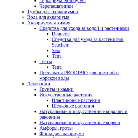
Террариум Nomoy Pet
Черепашатники
Тумбы для террариумов
Вода для аквариума
Аквариумная химия
Средства для ухода за водой и растениями
Dennerle
Средства для ухода за растениями
Seachem
Sera
Tetra
Тесты
Tetra
Препараты PRODIBIO для пресной и
морской воды
Декорации
Грунты и камни
Искусственные растения
Пластиковые растения
Шелковые растения
Натуральные и искусственные кораллы и
раковины
Натуральные и искусственные коряги
Амфоры, гроты
Фоны для аквариума