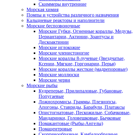
Скиммеры внутренние
Морская химия
Помпы и устройства различного назначения
Кальциевые реакторы и наполнители
Морские беспозвоночные
Морские Губки, Огненные кораллы, Медузы,
Цериантарии, Актинии, Зоантусы и
Дискоактинии
Морские иглокожие
Морские членистоногие
Морские кораллы 8-лучевые (Звездчатые,
Ксении, Мягкие, Горгонарии, Перья)
Морские кораллы жесткие (мадрепоровые)
Морские моллюски
Морские черви
Морские рыбы
Кудреперые, Прилипаловые, Губановые,
Попугаевые
Ложнохромисы, Граммы, Плезиопсы,
Апогоны, Ставриды, Барабули, Платаксы
Опистогнатовые, Пескожилые, Собачковые,
Мандаринки, Головешковые, Бычковые
Помакантовые (Рыбы-Ангелы)
Помацентровые
Скорпенообразные, Камбалообразные,