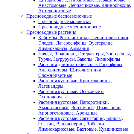
Анастомовые, Лебиасиновые, Клинобрюхие,
Аптеронотовые
Пресноводные беспозвоночные
Пресноводные моллюски
Пресноводные членистоногие
Пресноводные растения
Кабомбы, Роголистники, Перистолистники,
Элодеи, Лагаросифоны, Эустералис,
Лимнохарисы, Аммании
Наяды, Людвигии, Гетерантеры, Зостереллы,
Турчи, Заурурусы, Бакопы, Лимнофилы
Растения длинностебельные: Гигрофилы,
Альтернатеры, Щитолистники,
Сложноцветные
Растения кустовые: Криптокорины,
Лагенандры
Растения кустовые: Осоковые и
Эхинодорусы
Растения кустовые: Папоротники,
Амарилисовые, Зонтичные, Плавающие,
Апоногетоновые, Ароидные
Растения кустовые: Сагиттарии, Бликсы,
Оттлии, Валлиснерии, Лобелии,
Лимнохарисовые, Вахтовые, Кувшинковые