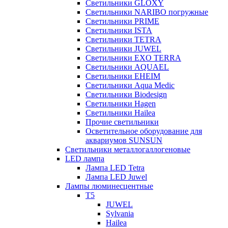
Светильники GLOXY
Светильники NARIBO погружные
Светильники PRIME
Светильники ISTA
Светильники TETRA
Светильники JUWEL
Светильники EXO TERRA
Светильники AQUAEL
Светильники EHEIM
Светильники Aqua Medic
Светильники Biodesign
Светильники Hagen
Светильники Hailea
Прочие светильники
Осветительное оборудование для
аквариумов SUNSUN
Светильники металлогаллогеновые
LED лампа
Лампа LED Tetra
Лампа LED Juwel
Лампы люминесцентные
T5
JUWEL
Sylvania
Hailea