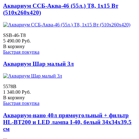
Аквариум ССБ-Аква-46 (55л.) Т8, 1х15 Вт
(510х260х420)
SSB-46-Т8
5 490.00
Руб.
В корзину
Быстрая покупка
Аквариум Шар малый 3л
5578B
1 340.00
Руб.
В корзину
Быстрая покупка
Аквариум-нано 40л прямоугольный + фильтр
HL-BT200 и LED лампа I-40, белый 34x34x39.5
см