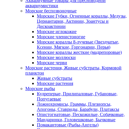
Аквариумные товары для пресноводной
аквариумистики
Морские беспозвоночные
Морские Губки, Огненные кораллы, Медузы,
Цериантарии, Актинии, Зоантусы и
Дискоактинии
Морские иглокожие
Морские членистоногие
Морские кораллы 8-лучевые (Звездчатые,
Ксении, Мягкие, Горгонарии, Перья)
Морские кораллы жесткие (мадрепоровые)
Морские моллюски
Морские черви
Морские растения, Живые субстраты, Кормовой
планктон
Живые субстраты
Морские растения
Морские рыбы
Кудреперые, Прилипаловые, Губановые,
Попугаевые
Ложнохромисы, Граммы, Плезиопсы,
Апогоны, Ставриды, Барабули, Платаксы
Опистогнатовые, Пескожилые, Собачковые,
Мандаринки, Головешковые, Бычковые
Помакантовые (Рыбы-Ангелы)