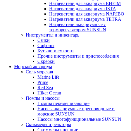
Нагреватели для аквариума EHEIM
Нагреватели для аквариума ISTA
Нагреватели для аквариума NARIBO
Нагреватели для аквариума TETRA
Нагреватели аквариумные с
терморегулятором SUNSUN
Инструменты и инвентарь
Сачки
Сифоны
Бутыли и емкости
Прочие инструменты и приспособления
Скребки
Морской аквариум
Соль морская
Marine Life
Prime
Red Sea
Hiker Ocean
Помпы и насосы
Помпы перемешивающие
Насосы аквариумные пресноводные и
морские SUNSUN
Насосы многофункциональные SUNSUN
Скиммеры и реакторы
Скиммеры внешние