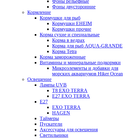
Фоны рельефные
Фоны двусторонние
Кормление
Кормушки для рыб
Кормушки EHEIM
Кормушки прочие
Корма сухие и специальные
Корма в ведрах
Корма для рыб AQUA-GRANDE
Корма Tetra
Корма замороженные
Витамины и минеральные подкормки
Микроэлементы и добавки для
морских аквариумов Hiker Ocean
Освещение
Лампы UVB
Т8 EXO TERRA
Е27 EXO TERRA
Е27
EXO TERRA
HAGEN
Таймеры
Пускатели
Аксессуары для освещения
Светильники