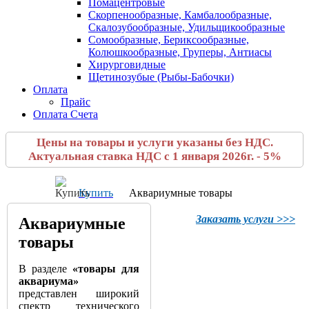
Помацентровые
Скорпенообразные, Камбалообразные,
Скалозубообразные, Удильщикообразные
Сомообразные, Бериксообразные,
Колюшкообразные, Груперы, Антиасы
Хирурговидные
Щетинозубые (Рыбы-Бабочки)
Оплата
Прайс
Оплата Счета
Цены на товары и услуги указаны без НДС.
Актуальная ставка НДС с 1 января 2026г. - 5%
Купить
Аквариумные товары
Заказать услуги >>>
Аквариумные
товары
В разделе
«товары для
аквариума»
представлен широкий
спектр технического