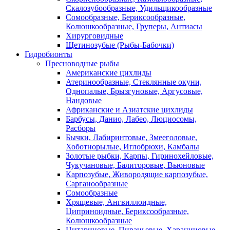
Скалозубообразные, Удильщикообразные
Сомообразные, Бериксообразные,
Колюшкообразные, Груперы, Антиасы
Хирурговидные
Щетинозубые (Рыбы-Бабочки)
Гидробионты
Пресноводные рыбы
Американские цихлиды
Атеринообразные, Стеклянные окуни,
Однопалые, Брызгуновые, Аргусовые,
Нандовые
Африканские и Азиатские цихлиды
Барбусы, Данио, Лабео, Люциосомы,
Расборы
Бычки, Лабиринтовые, Змееголовые,
Хоботнорылые, Иглобрюхи, Камбалы
Золотые рыбки, Карпы, Гиринохейловые,
Чукучановые, Балиторовые, Вьюновые
Карпозубые, Живородящие карпозубые,
Сарганообразные
Сомообразные
Хрящевые, Ангвиллоидные,
Циприноидные, Бериксообразные,
Колюшкообразные
Цитариновые, Пираньевые, Харациновые,