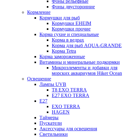
Фоны рельефные
Фоны двусторонние
Кормление
Кормушки для рыб
Кормушки EHEIM
Кормушки прочие
Корма сухие и специальные
Корма в ведрах
Корма для рыб AQUA-GRANDE
Корма Tetra
Корма замороженные
Витамины и минеральные подкормки
Микроэлементы и добавки для
морских аквариумов Hiker Ocean
Освещение
Лампы UVB
Т8 EXO TERRA
Е27 EXO TERRA
Е27
EXO TERRA
HAGEN
Таймеры
Пускатели
Аксессуары для освещения
Светильники