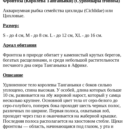
Фронтоза (Королева Танганьики) (Cyphotilapia frontosa)
Аквариумная рыбка
семейства цихлиды (Cichlidae) или
Цихловые.
Размер:
S - до 4 см, M - до 8 см. L - до 12 см, XL - до 16 см.
Ареал обитания
Фронтоза в природе обитает у каменистый крутых берегов,
богатых расщелинами, и среди небольшой растительности
песчаного дна озера Танганьика в Африке.
Описание
Удлиненное тело королевы Танганьики с боков сильно
уплощено, спина высокая. У особей, длина которых больше
10 см, развивается на лбу жировой нарост, который у самца
несколько крупнее. Основной цвет тела от серо-белого до
серо-голубого, поперек бока проходят шесть черных полос,
различных по ширине. Первая полоса, охватывая лоб,
проходит через глаз и оканчивается на жаберной крышке.
Последняя полоса располагается на хвостовом стебле. Щеки
фронтозы — область, начинающаяся под глазом, у рта и