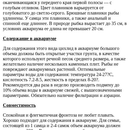
оканчивающаяся у переднего края первой полосы — с
голубым отливом. Цвет плавников варьируется от
голубоватого до светло-серого. Брюшные плавники рыбы
удлинены. У самца эти плавники, а также анальный и
спинной еще длиннее. В природе рыбка вырастает до 35 см, в
условиях аквариума ее длина не превышает 20 см.
Содержание в аквариуме
Для содержания этого вида цихлид в аквариуме большого
объема должны быть открытые участки грунта, в качестве
которого используют речной песок среднего размера, а также
желательно наличие нескольких каменных плит. Рыбы не
повреждают аквариумных растений. Оптимальные
параметры воды для содержания: температура 24-27?С,
кислотность 7.2-8.5, жесткость в пределах 8-20?.
Рекомендуется два раза в неделю производить подмену до
10% объема воды в аквариуме свежей, с вышеозначенными
параметрами. Обязательно наличие
фильтрации
и аэрации.
Совместимость
Спокойная и флегматичная фронтоза не любит плавать.
Хорошо подходит для содержания в
аквариуме
. Для семьи,
состоящей из 1 самца и 2-4 самок объем аквариума должен