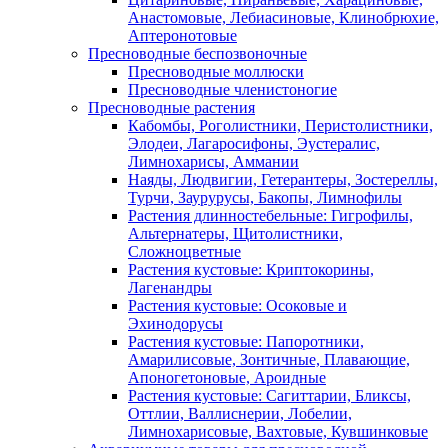
Анастомовые, Лебиасиновые, Клинобрюхие,
Аптеронотовые
Пресноводные беспозвоночные
Пресноводные моллюски
Пресноводные членистоногие
Пресноводные растения
Кабомбы, Роголистники, Перистолистники,
Элодеи, Лагаросифоны, Эустералис,
Лимнохарисы, Аммании
Наяды, Людвигии, Гетерантеры, Зостереллы,
Турчи, Заурурусы, Бакопы, Лимнофилы
Растения длинностебельные: Гигрофилы,
Альтернатеры, Щитолистники,
Сложноцветные
Растения кустовые: Криптокорины,
Лагенандры
Растения кустовые: Осоковые и
Эхинодорусы
Растения кустовые: Папоротники,
Амарилисовые, Зонтичные, Плавающие,
Апоногетоновые, Ароидные
Растения кустовые: Сагиттарии, Бликсы,
Оттлии, Валлиснерии, Лобелии,
Лимнохарисовые, Вахтовые, Кувшинковые