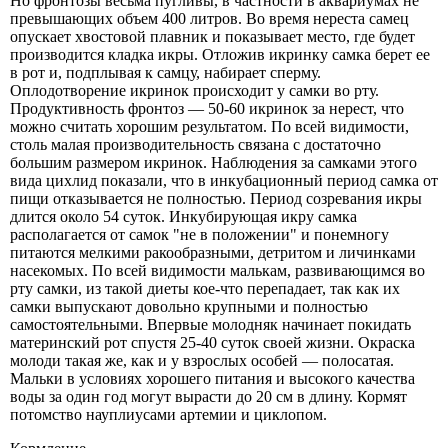
Но фронтозы весьма пугливы, в частности в аквариумах не
превышающих объем 400 литров. Во время нереста самец
опускает хвостовой плавник и показывает место, где будет
производится кладка икры. Отложив икринку самка берет ее
в рот и, подплывая к самцу, набирает сперму.
Оплодотворение икринок происходит у самки во рту.
Продуктивность фронтоз — 50-60 икринок за нерест, что
можно считать хорошим результатом. По всей видимости,
столь малая производительность связана с достаточно
большим размером икринок. Наблюдения за самками этого
вида цихлид показали, что в инкубационный период самка от
пищи отказывается не полностью. Период созревания икры
длится около 54 суток. Инкубирующая икру самка
располагается от самок "не в положении" и понемногу
питаются мелкими ракообразными, детритом и личинками
насекомых. По всей видимости малькам, развивающимся во
рту самки, из такой диеты кое-что перепадает, так как их
самки выпускают довольно крупными и полностью
самостоятельными. Впервые молодняк начинает покидать
материнский рот спустя 25-40 суток своей жизни. Окраска
молоди такая же, как и у взрослых особей — полосатая.
Мальки в условиях хорошего питания и высокого качества
воды за один год могут вырасти до 20 см в длину. Кормят
потомство науплиусами артемии и циклопом.