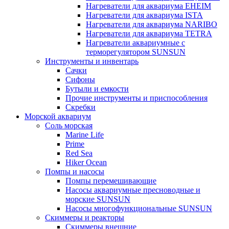
Нагреватели для аквариума EHEIM
Нагреватели для аквариума ISTA
Нагреватели для аквариума NARIBO
Нагреватели для аквариума TETRA
Нагреватели аквариумные с
терморегулятором SUNSUN
Инструменты и инвентарь
Сачки
Сифоны
Бутыли и емкости
Прочие инструменты и приспособления
Скребки
Морской аквариум
Соль морская
Marine Life
Prime
Red Sea
Hiker Ocean
Помпы и насосы
Помпы перемешивающие
Насосы аквариумные пресноводные и
морские SUNSUN
Насосы многофункциональные SUNSUN
Скиммеры и реакторы
Скиммеры внешние