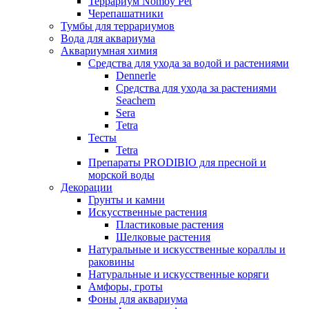
Террариум Nomoy Pet
Черепашатники
Тумбы для террариумов
Вода для аквариума
Аквариумная химия
Средства для ухода за водой и растениями
Dennerle
Средства для ухода за растениями
Seachem
Sera
Tetra
Тесты
Tetra
Препараты PRODIBIO для пресной и
морской воды
Декорации
Грунты и камни
Искусственные растения
Пластиковые растения
Шелковые растения
Натуральные и искусственные кораллы и
раковины
Натуральные и искусственные коряги
Амфоры, гроты
Фоны для аквариума