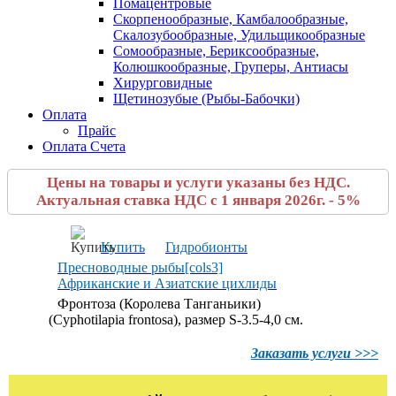
Помацентровые
Скорпенообразные, Камбалообразные,
Скалозубообразные, Удильщикообразные
Сомообразные, Бериксообразные,
Колюшкообразные, Груперы, Антиасы
Хирурговидные
Щетинозубые (Рыбы-Бабочки)
Оплата
Прайс
Оплата Счета
Цены на товары и услуги указаны без НДС.
Актуальная ставка НДС с 1 января 2026г. - 5%
Купить
Гидробионты
Пресноводные рыбы[cols3]
Африканские и Азиатские цихлиды
Фронтоза (Королева Танганьики)
(Cyphotilapia frontosa), размер S-3.5-4,0 см.
Заказать услуги >>>