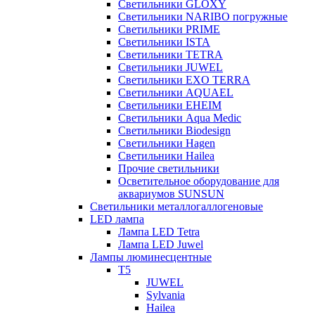
Светильники GLOXY
Светильники NARIBO погружные
Светильники PRIME
Светильники ISTA
Светильники TETRA
Светильники JUWEL
Светильники EXO TERRA
Светильники AQUAEL
Светильники EHEIM
Светильники Aqua Medic
Светильники Biodesign
Светильники Hagen
Светильники Hailea
Прочие светильники
Осветительное оборудование для
аквариумов SUNSUN
Светильники металлогаллогеновые
LED лампа
Лампа LED Tetra
Лампа LED Juwel
Лампы люминесцентные
T5
JUWEL
Sylvania
Hailea