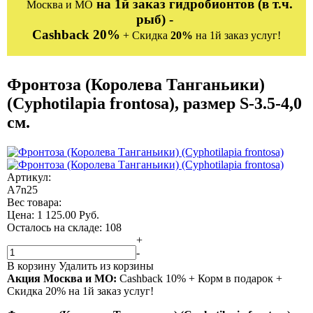
на 1й заказ гидробионтов (в т.ч.
Москва и МО
рыб) -
Cashback 20%
+ Скидка
20%
на 1й заказ услуг!
Фронтоза (Королева Танганьики)
(Cyphotilapia frontosa), размер S-3.5-4,0
см.
Артикул:
A7n25
Вес товара:
Цена:
1 125.00
Руб.
Осталось на складе: 108
+
-
В корзину
Удалить из корзины
Акция Москва и МО:
Сashback 10% + Корм в подарок +
Скидка 20% на 1й заказ услуг!