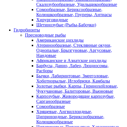
Скалозубообразные, Удильщикообразные
Сомообразные, Бериксообразные,
Колюшкообразные, Груперы, Антиасы
Хирурговидные
Щетинозубые (Рыбы-Бабочки)
Гидробионты
Пресноводные рыбы
Американские цихлиды
Атеринообразные, Стеклянные окуни,
Однопалые, Брызгуновые, Аргусовые,
Нандовые
Африканские и Азиатские цихлиды
Барбусы, Данио, Лабео, Люциосомы,
Расборы
Бычки, Лабиринтовые, Змееголовые,
Хоботнорылые, Иглобрюхи, Камбалы
Золотые рыбки, Карпы, Гиринохейловые,
Чукучановые, Балиторовые, Вьюновые
Карпозубые, Живородящие карпозубые,
Сарганообразные
Сомообразные
Хрящевые, Ангвиллоидные,
Циприноидные, Бериксообразные,
Колюшкообразные
Цитариновые, Пираньевые, Харациновые,