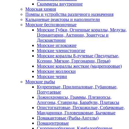
Скиммеры внутренние
Морская химия
Помпы и устройства различного назначения
Кальциевые реакторы и наполнители
Морские беспозвоночные
Морские Губки, Огненные кораллы, Медузы,
Цериантарии, Актинии, Зоантусы и
Дискоактинии
Морские иглокожие
Морские членистоногие
Морские кораллы 8-лучевые (Звездчатые,
Ксении, Мягкие, Горгонарии, Перья)
Морские кораллы жесткие (мадрепоровые)
Морские моллюски
Морские черви
Морские рыбы
Кудреперые, Прилипаловые, Губановые,
Попугаевые
Ложнохромисы, Граммы, Плезиопсы,
Апогоны, Ставриды, Барабули, Платаксы
Опистогнатовые, Пескожилые, Собачковые,
Мандаринки, Головешковые, Бычковые
Помакантовые (Рыбы-Ангелы)
Помацентровые
Скорпенообразные, Камбалообразные,