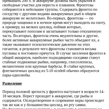
превышать 200 л. В аквариуме должны быть укрытия и
свободные участки для нереста и плавания. Фронтозы
собираются в небольшие группы. Содержать фронтоз по
соседству с другими видами аквариумных рыб в общем
аквариуме не желательно. Во-первых, фронтозы — по
природе хищники и в ночное время могут выходить на охоту,
к примеру, на мелких цихлид, поймав которых,
перекусывают пополам и заглатывают только откушенную
часть. Во-вторых, фронтоза очень медлительны и другие,
более активные аквариумные рыбки часто объедают их, а
также оказывают психологическое давление на этих
гигантов, в результате чего фронтозы становятся весьма
пугливы и постоянно прячутся. В случае заселения фронтоз в
общий аквариум, наиболее подходящими соседями станут
стайные подвижные рыбки, например, глоссолеписы,
меланотении или крупные барбусы. В стайке крупных,
флегматичных
цихлид
из 5-10 особей обычно образуются
пары-однолюбы.
Разведение
Период половой зрелость у фронтоз наступает в возрасте 14-
18 месяцев. Нерест проходит в аквариуме, где рыбы и
содержатся. Оплодотворение и созревание икры происходит
так же как и у большинства цихлид, во рту самки.