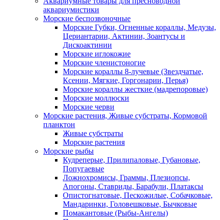
Аквариумные товары для пресноводной
аквариумистики
Морские беспозвоночные
Морские Губки, Огненные кораллы, Медузы,
Цериантарии, Актинии, Зоантусы и
Дискоактинии
Морские иглокожие
Морские членистоногие
Морские кораллы 8-лучевые (Звездчатые,
Ксении, Мягкие, Горгонарии, Перья)
Морские кораллы жесткие (мадрепоровые)
Морские моллюски
Морские черви
Морские растения, Живые субстраты, Кормовой
планктон
Живые субстраты
Морские растения
Морские рыбы
Кудреперые, Прилипаловые, Губановые,
Попугаевые
Ложнохромисы, Граммы, Плезиопсы,
Апогоны, Ставриды, Барабули, Платаксы
Опистогнатовые, Пескожилые, Собачковые,
Мандаринки, Головешковые, Бычковые
Помакантовые (Рыбы-Ангелы)