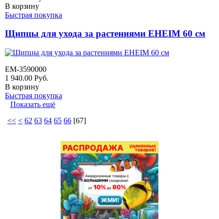
В корзину
Быстрая покупка
Щипцы для ухода за растениями EHEIM 60 см
EM-3590000
1 940.00
Руб.
В корзину
Быстрая покупка
Показать ещё
<<
<
62
63
64
65
66
[
67
]