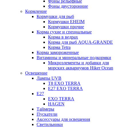
Фоны рельефные
Фоны двусторонние
Кормление
Кормушки для рыб
Кормушки EHEIM
Кормушки прочие
Корма сухие и специальные
Корма в ведрах
Корма для рыб AQUA-GRANDE
Корма Tetra
Корма замороженные
Витамины и минеральные подкормки
Микроэлементы и добавки для
морских аквариумов Hiker Ocean
Освещение
Лампы UVB
Т8 EXO TERRA
Е27 EXO TERRA
Е27
EXO TERRA
HAGEN
Таймеры
Пускатели
Аксессуары для освещения
Светильники