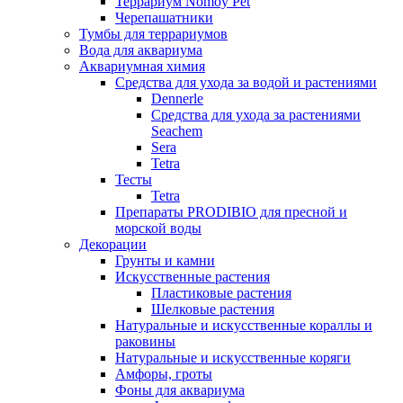
Террариум Nomoy Pet
Черепашатники
Тумбы для террариумов
Вода для аквариума
Аквариумная химия
Средства для ухода за водой и растениями
Dennerle
Средства для ухода за растениями
Seachem
Sera
Tetra
Тесты
Tetra
Препараты PRODIBIO для пресной и
морской воды
Декорации
Грунты и камни
Искусственные растения
Пластиковые растения
Шелковые растения
Натуральные и искусственные кораллы и
раковины
Натуральные и искусственные коряги
Амфоры, гроты
Фоны для аквариума