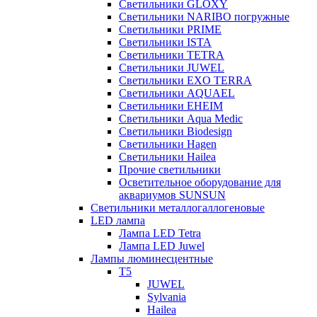
Светильники GLOXY
Светильники NARIBO погружные
Светильники PRIME
Светильники ISTA
Светильники TETRA
Светильники JUWEL
Светильники EXO TERRA
Светильники AQUAEL
Светильники EHEIM
Светильники Aqua Medic
Светильники Biodesign
Светильники Hagen
Светильники Hailea
Прочие светильники
Осветительное оборудование для
аквариумов SUNSUN
Светильники металлогаллогеновые
LED лампа
Лампа LED Tetra
Лампа LED Juwel
Лампы люминесцентные
T5
JUWEL
Sylvania
Hailea