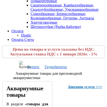
Помацентровые
Скорпенообразные, Камбалообразные,
Скалозубообразные, Удильщикообразные
Сомообразные, Бериксообразные,
Колюшкообразные, Груперы, Антиасы
Хирурговидные
Щетинозубые (Рыбы-Бабочки)
Оплата
Прайс
Оплата Счета
Цены на товары и услуги указаны без НДС.
Актуальная ставка НДС с 1 января 2026г. - 5%
Купить
Гидробионты
Аквариумные товары для пресноводной
аквариумистики
Заказать услуги >>>
Аквариумные
товары
В разделе
«товары для