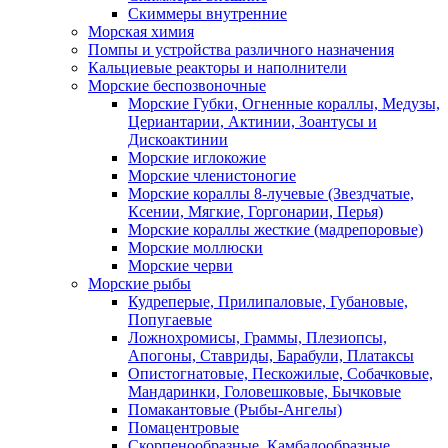
Скиммеры внутренние
Морская химия
Помпы и устройства различного назначения
Кальциевые реакторы и наполнители
Морские беспозвоночные
Морские Губки, Огненные кораллы, Медузы,
Цериантарии, Актинии, Зоантусы и
Дискоактинии
Морские иглокожие
Морские членистоногие
Морские кораллы 8-лучевые (Звездчатые,
Ксении, Мягкие, Горгонарии, Перья)
Морские кораллы жесткие (мадрепоровые)
Морские моллюски
Морские черви
Морские рыбы
Кудреперые, Прилипаловые, Губановые,
Попугаевые
Ложнохромисы, Граммы, Плезиопсы,
Апогоны, Ставриды, Барабули, Платаксы
Опистогнатовые, Пескожилые, Собачковые,
Мандаринки, Головешковые, Бычковые
Помакантовые (Рыбы-Ангелы)
Помацентровые
Скорпенообразные, Камбалообразные,