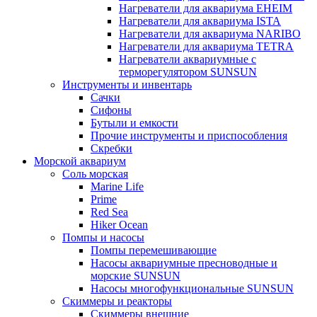
Нагреватели для аквариума EHEIM
Нагреватели для аквариума ISTA
Нагреватели для аквариума NARIBO
Нагреватели для аквариума TETRA
Нагреватели аквариумные с
терморегулятором SUNSUN
Инструменты и инвентарь
Сачки
Сифоны
Бутыли и емкости
Прочие инструменты и приспособления
Скребки
Морской аквариум
Соль морская
Marine Life
Prime
Red Sea
Hiker Ocean
Помпы и насосы
Помпы перемешивающие
Насосы аквариумные пресноводные и
морские SUNSUN
Насосы многофункциональные SUNSUN
Скиммеры и реакторы
Скиммеры внешние