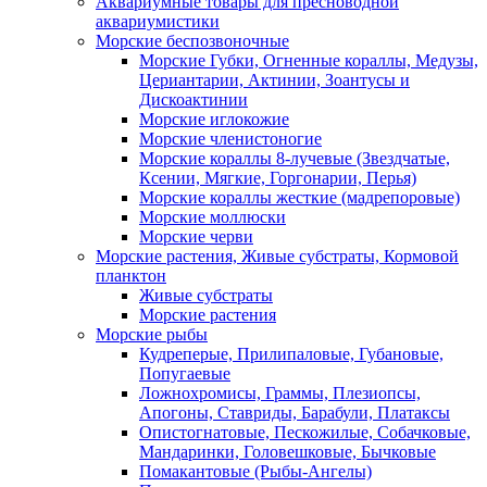
Аквариумные товары для пресноводной
аквариумистики
Морские беспозвоночные
Морские Губки, Огненные кораллы, Медузы,
Цериантарии, Актинии, Зоантусы и
Дискоактинии
Морские иглокожие
Морские членистоногие
Морские кораллы 8-лучевые (Звездчатые,
Ксении, Мягкие, Горгонарии, Перья)
Морские кораллы жесткие (мадрепоровые)
Морские моллюски
Морские черви
Морские растения, Живые субстраты, Кормовой
планктон
Живые субстраты
Морские растения
Морские рыбы
Кудреперые, Прилипаловые, Губановые,
Попугаевые
Ложнохромисы, Граммы, Плезиопсы,
Апогоны, Ставриды, Барабули, Платаксы
Опистогнатовые, Пескожилые, Собачковые,
Мандаринки, Головешковые, Бычковые
Помакантовые (Рыбы-Ангелы)