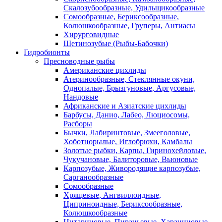
Скалозубообразные, Удильщикообразные
Сомообразные, Бериксообразные,
Колюшкообразные, Груперы, Антиасы
Хирурговидные
Щетинозубые (Рыбы-Бабочки)
Гидробионты
Пресноводные рыбы
Американские цихлиды
Атеринообразные, Стеклянные окуни,
Однопалые, Брызгуновые, Аргусовые,
Нандовые
Африканские и Азиатские цихлиды
Барбусы, Данио, Лабео, Люциосомы,
Расборы
Бычки, Лабиринтовые, Змееголовые,
Хоботнорылые, Иглобрюхи, Камбалы
Золотые рыбки, Карпы, Гиринохейловые,
Чукучановые, Балиторовые, Вьюновые
Карпозубые, Живородящие карпозубые,
Сарганообразные
Сомообразные
Хрящевые, Ангвиллоидные,
Циприноидные, Бериксообразные,
Колюшкообразные
Цитариновые, Пираньевые, Харациновые,