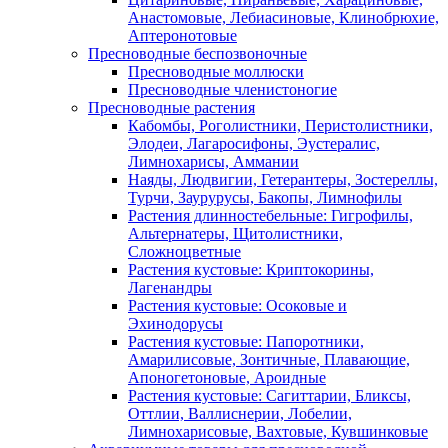
Анастомовые, Лебиасиновые, Клинобрюхие,
Аптеронотовые
Пресноводные беспозвоночные
Пресноводные моллюски
Пресноводные членистоногие
Пресноводные растения
Кабомбы, Роголистники, Перистолистники,
Элодеи, Лагаросифоны, Эустералис,
Лимнохарисы, Аммании
Наяды, Людвигии, Гетерантеры, Зостереллы,
Турчи, Заурурусы, Бакопы, Лимнофилы
Растения длинностебельные: Гигрофилы,
Альтернатеры, Щитолистники,
Сложноцветные
Растения кустовые: Криптокорины,
Лагенандры
Растения кустовые: Осоковые и
Эхинодорусы
Растения кустовые: Папоротники,
Амарилисовые, Зонтичные, Плавающие,
Апоногетоновые, Ароидные
Растения кустовые: Сагиттарии, Бликсы,
Оттлии, Валлиснерии, Лобелии,
Лимнохарисовые, Вахтовые, Кувшинковые