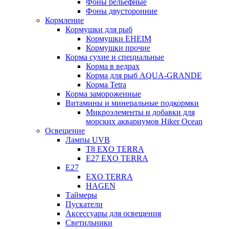
Фоны рельефные
Фоны двусторонние
Кормление
Кормушки для рыб
Кормушки EHEIM
Кормушки прочие
Корма сухие и специальные
Корма в ведрах
Корма для рыб AQUA-GRANDE
Корма Tetra
Корма замороженные
Витамины и минеральные подкормки
Микроэлементы и добавки для
морских аквариумов Hiker Ocean
Освещение
Лампы UVB
Т8 EXO TERRA
Е27 EXO TERRA
Е27
EXO TERRA
HAGEN
Таймеры
Пускатели
Аксессуары для освещения
Светильники