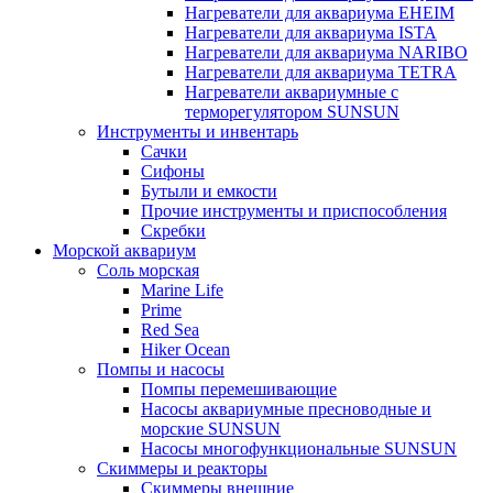
Нагреватели для аквариума EHEIM
Нагреватели для аквариума ISTA
Нагреватели для аквариума NARIBO
Нагреватели для аквариума TETRA
Нагреватели аквариумные с
терморегулятором SUNSUN
Инструменты и инвентарь
Сачки
Сифоны
Бутыли и емкости
Прочие инструменты и приспособления
Скребки
Морской аквариум
Соль морская
Marine Life
Prime
Red Sea
Hiker Ocean
Помпы и насосы
Помпы перемешивающие
Насосы аквариумные пресноводные и
морские SUNSUN
Насосы многофункциональные SUNSUN
Скиммеры и реакторы
Скиммеры внешние