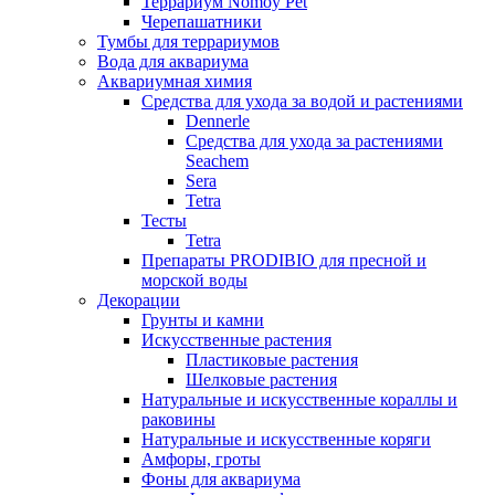
Террариум Nomoy Pet
Черепашатники
Тумбы для террариумов
Вода для аквариума
Аквариумная химия
Средства для ухода за водой и растениями
Dennerle
Средства для ухода за растениями
Seachem
Sera
Tetra
Тесты
Tetra
Препараты PRODIBIO для пресной и
морской воды
Декорации
Грунты и камни
Искусственные растения
Пластиковые растения
Шелковые растения
Натуральные и искусственные кораллы и
раковины
Натуральные и искусственные коряги
Амфоры, гроты
Фоны для аквариума