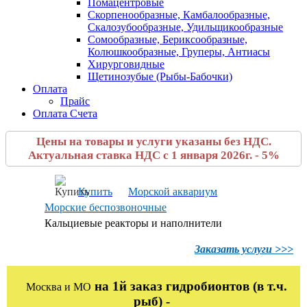
Помацентровые
Скорпенообразные, Камбалообразные,
Скалозубообразные, Удильщикообразные
Сомообразные, Бериксообразные,
Колюшкообразные, Груперы, Антиасы
Хирурговидные
Щетинозубые (Рыбы-Бабочки)
Оплата
Прайс
Оплата Счета
Цены на товары и услуги указаны без НДС.
Актуальная ставка НДС с 1 января 2026г. - 5%
Купить
Морской аквариум
Морские беспозвоночные
Кальциевые реакторы и наполнители
Заказать услуги >>>
на 1й заказ гидробионтов (в т.ч.
Москва и МО
рыб) -