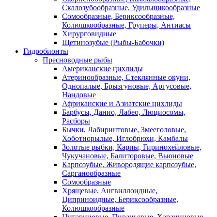
Скалозубообразные, Удильщикообразные
Сомообразные, Бериксообразные,
Колюшкообразные, Груперы, Антиасы
Хирурговидные
Щетинозубые (Рыбы-Бабочки)
Гидробионты
Пресноводные рыбы
Американские цихлиды
Атеринообразные, Стеклянные окуни,
Однопалые, Брызгуновые, Аргусовые,
Нандовые
Африканские и Азиатские цихлиды
Барбусы, Данио, Лабео, Люциосомы,
Расборы
Бычки, Лабиринтовые, Змееголовые,
Хоботнорылые, Иглобрюхи, Камбалы
Золотые рыбки, Карпы, Гиринохейловые,
Чукучановые, Балиторовые, Вьюновые
Карпозубые, Живородящие карпозубые,
Сарганообразные
Сомообразные
Хрящевые, Ангвиллоидные,
Циприноидные, Бериксообразные,
Колюшкообразные
Цитариновые, Пираньевые, Харациновые,