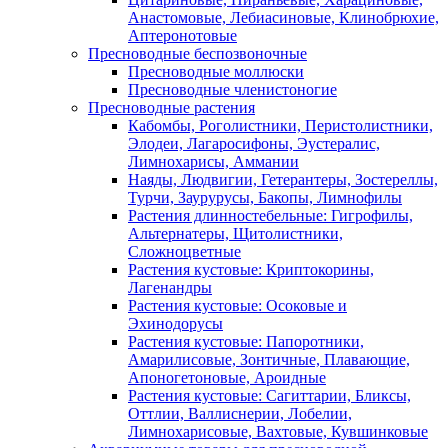
Анастомовые, Лебиасиновые, Клинобрюхие,
Аптеронотовые
Пресноводные беспозвоночные
Пресноводные моллюски
Пресноводные членистоногие
Пресноводные растения
Кабомбы, Роголистники, Перистолистники,
Элодеи, Лагаросифоны, Эустералис,
Лимнохарисы, Аммании
Наяды, Людвигии, Гетерантеры, Зостереллы,
Турчи, Заурурусы, Бакопы, Лимнофилы
Растения длинностебельные: Гигрофилы,
Альтернатеры, Щитолистники,
Сложноцветные
Растения кустовые: Криптокорины,
Лагенандры
Растения кустовые: Осоковые и
Эхинодорусы
Растения кустовые: Папоротники,
Амарилисовые, Зонтичные, Плавающие,
Апоногетоновые, Ароидные
Растения кустовые: Сагиттарии, Бликсы,
Оттлии, Валлиснерии, Лобелии,
Лимнохарисовые, Вахтовые, Кувшинковые