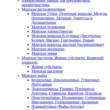
Аквариумные товары для пресноводной
аквариумистики
Морские беспозвоночные
Морские Губки, Огненные кораллы, Медузы,
Цериантарии, Актинии, Зоантусы и
Дискоактинии
Морские иглокожие
Морские членистоногие
Морские кораллы 8-лучевые (Звездчатые,
Ксении, Мягкие, Горгонарии, Перья)
Морские кораллы жесткие (мадрепоровые)
Морские моллюски
Морские черви
Морские растения, Живые субстраты, Кормовой
планктон
Живые субстраты
Морские растения
Морские рыбы
Кудреперые, Прилипаловые, Губановые,
Попугаевые
Ложнохромисы, Граммы, Плезиопсы,
Апогоны, Ставриды, Барабули, Платаксы
Опистогнатовые, Пескожилые, Собачковые,
Мандаринки, Головешковые, Бычковые
Помакантовые (Рыбы-Ангелы)