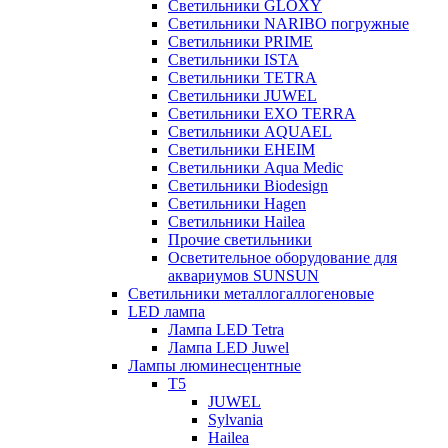
Светильники GLOXY
Светильники NARIBO погружные
Светильники PRIME
Светильники ISTA
Светильники TETRA
Светильники JUWEL
Светильники EXO TERRA
Светильники AQUAEL
Светильники EHEIM
Светильники Aqua Medic
Светильники Biodesign
Светильники Hagen
Светильники Hailea
Прочие светильники
Осветительное оборудование для
аквариумов SUNSUN
Светильники металлогаллогеновые
LED лампа
Лампа LED Tetra
Лампа LED Juwel
Лампы люминесцентные
T5
JUWEL
Sylvania
Hailea