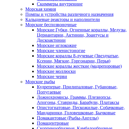
Скиммеры внутренние
Морская химия
Помпы и устройства различного назначения
Кальциевые реакторы и наполнители
Морские беспозвоночные
Морские Губки, Огненные кораллы, Медузы,
Цериантарии, Актинии, Зоантусы и
Дискоактинии
Морские иглокожие
Морские членистоногие
Морские кораллы 8-лучевые (Звездчатые,
Ксении, Мягкие, Горгонарии, Перья)
Морские кораллы жесткие (мадрепоровые)
Морские моллюски
Морские черви
Морские рыбы
Кудреперые, Прилипаловые, Губановые,
Попугаевые
Ложнохромисы, Граммы, Плезиопсы,
Апогоны, Ставриды, Барабули, Платаксы
Опистогнатовые, Пескожилые, Собачковые,
Мандаринки, Головешковые, Бычковые
Помакантовые (Рыбы-Ангелы)
Помацентровые
Скорпенообразные, Камбалообразные,