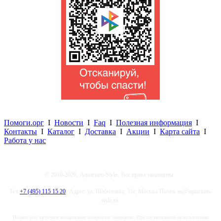
Помоги.орг
I
Новости
I
Faq
I
Полезная информация
I
Контакты
I
Каталог
I
Доставка
I
Акции
I
Карта сайта
I
Работа у нас
.
© 2010-2026,
Aquarium-Style
Все права защищены.
Тел.
+7 (495) 115 15 20
Адрес: ул. Шаболовка, 31г, Москва
Почта: as@aquarium-
style.ru
Полное или частичное копирование материалов запрещено. При согласованном использовании