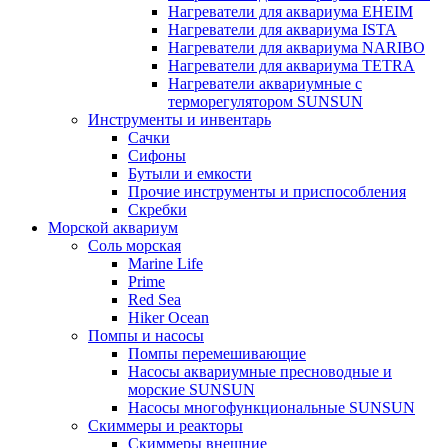
Нагреватели для аквариума EHEIM
Нагреватели для аквариума ISTA
Нагреватели для аквариума NARIBO
Нагреватели для аквариума TETRA
Нагреватели аквариумные с
терморегулятором SUNSUN
Инструменты и инвентарь
Сачки
Сифоны
Бутыли и емкости
Прочие инструменты и приспособления
Скребки
Морской аквариум
Соль морская
Marine Life
Prime
Red Sea
Hiker Ocean
Помпы и насосы
Помпы перемешивающие
Насосы аквариумные пресноводные и
морские SUNSUN
Насосы многофункциональные SUNSUN
Скиммеры и реакторы
Скиммеры внешние