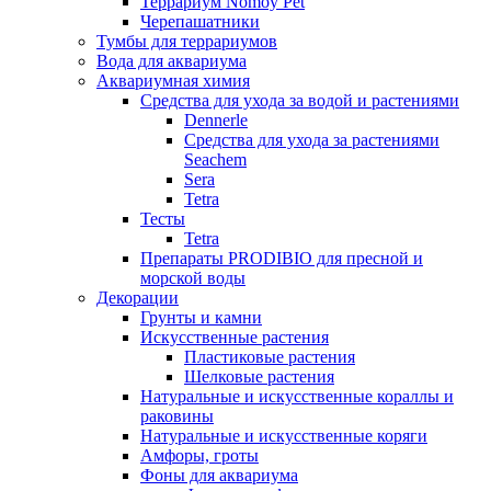
Террариум Nomoy Pet
Черепашатники
Тумбы для террариумов
Вода для аквариума
Аквариумная химия
Средства для ухода за водой и растениями
Dennerle
Средства для ухода за растениями
Seachem
Sera
Tetra
Тесты
Tetra
Препараты PRODIBIO для пресной и
морской воды
Декорации
Грунты и камни
Искусственные растения
Пластиковые растения
Шелковые растения
Натуральные и искусственные кораллы и
раковины
Натуральные и искусственные коряги
Амфоры, гроты
Фоны для аквариума