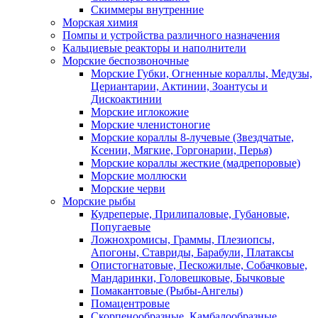
Скиммеры внутренние
Морская химия
Помпы и устройства различного назначения
Кальциевые реакторы и наполнители
Морские беспозвоночные
Морские Губки, Огненные кораллы, Медузы,
Цериантарии, Актинии, Зоантусы и
Дискоактинии
Морские иглокожие
Морские членистоногие
Морские кораллы 8-лучевые (Звездчатые,
Ксении, Мягкие, Горгонарии, Перья)
Морские кораллы жесткие (мадрепоровые)
Морские моллюски
Морские черви
Морские рыбы
Кудреперые, Прилипаловые, Губановые,
Попугаевые
Ложнохромисы, Граммы, Плезиопсы,
Апогоны, Ставриды, Барабули, Платаксы
Опистогнатовые, Пескожилые, Собачковые,
Мандаринки, Головешковые, Бычковые
Помакантовые (Рыбы-Ангелы)
Помацентровые
Скорпенообразные, Камбалообразные,