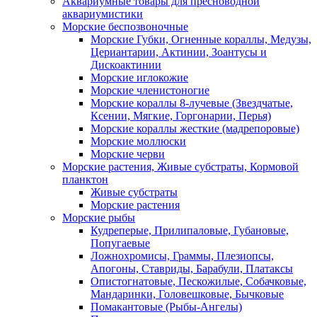
Аквариумные товары для пресноводной
аквариумистики
Морские беспозвоночные
Морские Губки, Огненные кораллы, Медузы,
Цериантарии, Актинии, Зоантусы и
Дискоактинии
Морские иглокожие
Морские членистоногие
Морские кораллы 8-лучевые (Звездчатые,
Ксении, Мягкие, Горгонарии, Перья)
Морские кораллы жесткие (мадрепоровые)
Морские моллюски
Морские черви
Морские растения, Живые субстраты, Кормовой
планктон
Живые субстраты
Морские растения
Морские рыбы
Кудреперые, Прилипаловые, Губановые,
Попугаевые
Ложнохромисы, Граммы, Плезиопсы,
Апогоны, Ставриды, Барабули, Платаксы
Опистогнатовые, Пескожилые, Собачковые,
Мандаринки, Головешковые, Бычковые
Помакантовые (Рыбы-Ангелы)