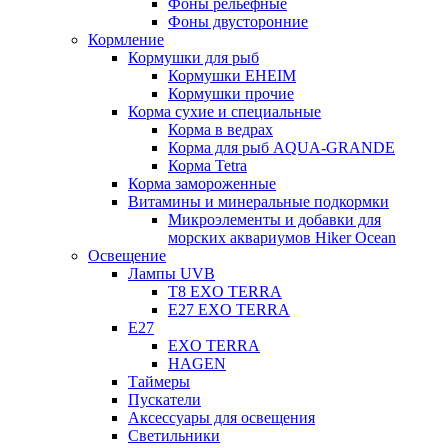
Фоны рельефные
Фоны двусторонние
Кормление
Кормушки для рыб
Кормушки EHEIM
Кормушки прочие
Корма сухие и специальные
Корма в ведрах
Корма для рыб AQUA-GRANDE
Корма Tetra
Корма замороженные
Витамины и минеральные подкормки
Микроэлементы и добавки для
морских аквариумов Hiker Ocean
Освещение
Лампы UVB
Т8 EXO TERRA
Е27 EXO TERRA
Е27
EXO TERRA
HAGEN
Таймеры
Пускатели
Аксессуары для освещения
Светильники