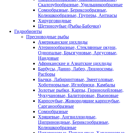
Скалозубообразные, Удильщикообразные
Сомообразные, Бериксообразные,
Колюшкообразные, Груперы, Антиасы
Хирурговидные
Щетинозубые (Рыбы-Бабочки)
Гидробионты
Пресноводные рыбы
Американские цихлиды
Атеринообразные, Стеклянные окуни,
Однопалые, Брызгуновые, Аргусовые,
Нандовые
Африканские и Азиатские цихлиды
Барбусы, Данио, Лабео, Люциосомы,
Расборы
Бычки, Лабиринтовые, Змееголовые,
Хоботнорылые, Иглобрюхи, Камбалы
Золотые рыбки, Карпы, Гиринохейловые,
Чукучановые, Балиторовые, Вьюновые
Карпозубые, Живородящие карпозубые,
Сарганообразные
Сомообразные
Хрящевые, Ангвиллоидные,
Циприноидные, Бериксообразные,
Колюшкообразные
Цитариновые, Пираньевые, Харациновые,