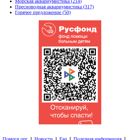
Морская аквариумистика (214)
Пресноводная аквариумистика (317)
Горячее предложение (50)
Помоги.орг
I
Новости
I
Faq
I
Полезная информация
I