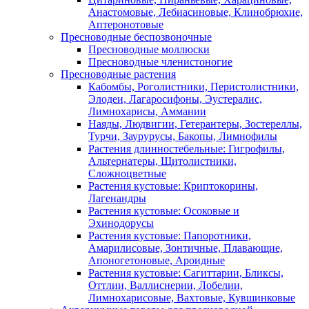
Анастомовые, Лебиасиновые, Клинобрюхие,
Аптеронотовые
Пресноводные беспозвоночные
Пресноводные моллюски
Пресноводные членистоногие
Пресноводные растения
Кабомбы, Роголистники, Перистолистники,
Элодеи, Лагаросифоны, Эустералис,
Лимнохарисы, Аммании
Наяды, Людвигии, Гетерантеры, Зостереллы,
Турчи, Заурурусы, Бакопы, Лимнофилы
Растения длинностебельные: Гигрофилы,
Альтернатеры, Щитолистники,
Сложноцветные
Растения кустовые: Криптокорины,
Лагенандры
Растения кустовые: Осоковые и
Эхинодорусы
Растения кустовые: Папоротники,
Амарилисовые, Зонтичные, Плавающие,
Апоногетоновые, Ароидные
Растения кустовые: Сагиттарии, Бликсы,
Оттлии, Валлиснерии, Лобелии,
Лимнохарисовые, Вахтовые, Кувшинковые