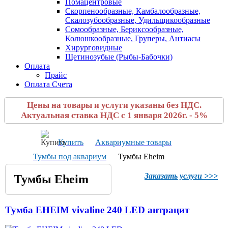
Помацентровые
Скорпенообразные, Камбалообразные,
Скалозубообразные, Удильщикообразные
Сомообразные, Бериксообразные,
Колюшкообразные, Груперы, Антиасы
Хирурговидные
Щетинозубые (Рыбы-Бабочки)
Оплата
Прайс
Оплата Счета
Цены на товары и услуги указаны без НДС.
Актуальная ставка НДС с 1 января 2026г. - 5%
Купить
Аквариумные товары
Тумбы под аквариум
Тумбы Eheim
Заказать услуги >>>
Тумбы Eheim
Тумба EHEIM vivaline 240 LED антрацит