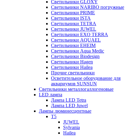
Светильники GLOXY
Светильники NARIBO погружные
Светильники PRIME
Светильники ISTA
Светильники TETRA
Светильники JUWEL
Светильники EXO TERRA
Светильники AQUAEL
Светильники EHEIM
Светильники Aqua Medic
Светильники Biodesign
Светильники Hagen
Светильники Hailea
Прочие светильники
Осветительное оборудование для
аквариумов SUNSUN
Светильники металлогаллогеновые
LED лампа
Лампа LED Tetra
Лампа LED Juwel
Лампы люминесцентные
T5
JUWEL
Sylvania
Hailea