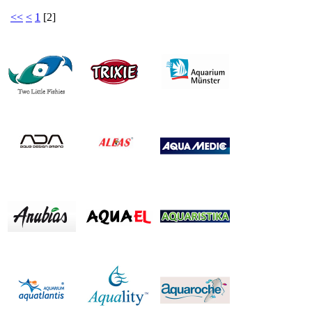
<<
<
1
[
2
]