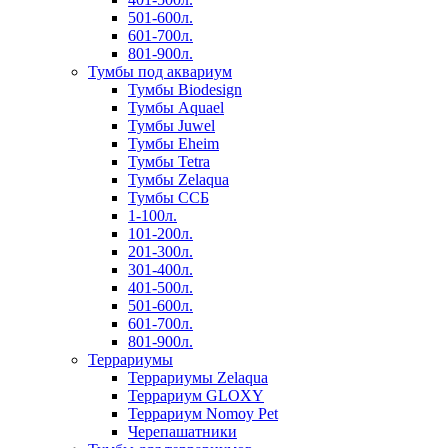
501-600л.
601-700л.
801-900л.
Тумбы под аквариум
Тумбы Biodesign
Тумбы Aquael
Тумбы Juwel
Тумбы Eheim
Тумбы Tetra
Тумбы Zelaqua
Тумбы ССБ
1-100л.
101-200л.
201-300л.
301-400л.
401-500л.
501-600л.
601-700л.
801-900л.
Террариумы
Террариумы Zelaqua
Террариум GLOXY
Террариум Nomoy Pet
Черепашатники