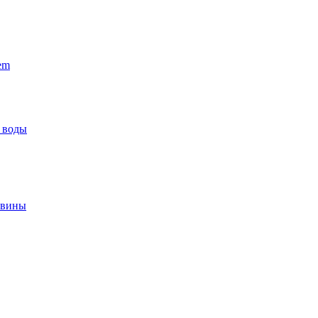
em
 воды
овины