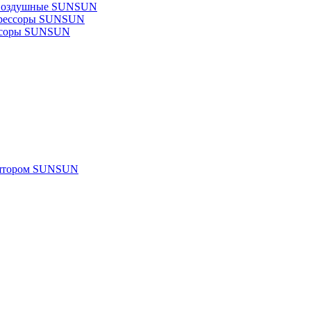
 воздушные SUNSUN
прессоры SUNSUN
ссоры SUNSUN
улятором SUNSUN