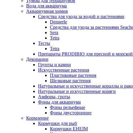
Тумбы для террариумов
Вода для аквариума
Аквариумная химия
Средства для ухода за водой и растениями
Dennerle
Средства для ухода за растениями Seach
Sera
Tetra
Тесты
Tetra
Препараты PRODIBIO для пресной и морской
Декорации
Грунты и камни
Искусственные растения
Пластиковые растения
Шелковые растения
Натуральные и искусственные кораллы и рак
Натуральные и искусственные коряги
Амфоры, гроты
Фоны для аквариума
Фоны рельефные
Фоны двусторонние
Кормление
Кормушки для рыб
Кормушки EHEIM