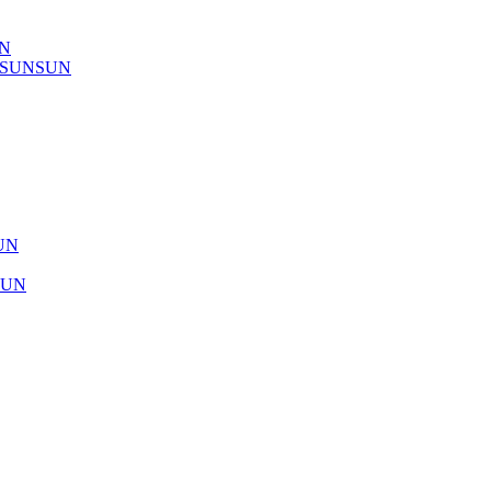
UN
) SUNSUN
SUN
SUN