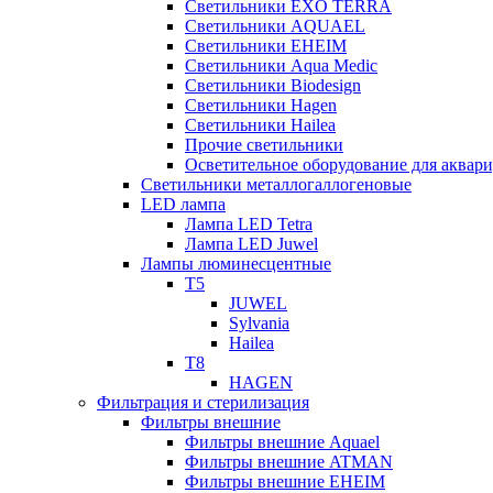
Светильники EXO TERRA
Светильники AQUAEL
Светильники EHEIM
Светильники Aqua Medic
Светильники Biodesign
Светильники Hagen
Светильники Hailea
Прочие светильники
Осветительное оборудование для аква
Светильники металлогаллогеновые
LED лампа
Лампа LED Tetra
Лампа LED Juwel
Лампы люминесцентные
T5
JUWEL
Sylvania
Hailea
T8
HAGEN
Фильтрация и стерилизация
Фильтры внешние
Фильтры внешние Aquael
Фильтры внешние ATMAN
Фильтры внешние EHEIM