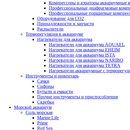
Компрессоры и аэраторы аквариумные
Профессиональные диафрагмовые ком
Профессиональные поршневые компре
Оборудование для CO2
Принадлежности и запчасти
Распылители
Терморегуляция в аквариуме
Нагреватели для аквариума
Нагреватели для аквариума AQUAEL
Нагреватели для аквариума EHEIM
Нагреватели для аквариума ISTA
Нагреватели для аквариума NARIBO
Нагреватели для аквариума TETRA
Нагреватели аквариумные с терморег
Инструменты и инвентарь
Сачки
Сифоны
Бутыли и емкости
Прочие инструменты и приспособления
Скребки
Морской аквариум
Соль морская
Marine Life
Prime
Red Sea