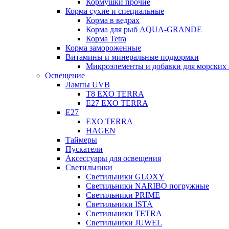
Кормушки прочие
Корма сухие и специальные
Корма в ведрах
Корма для рыб AQUA-GRANDE
Корма Tetra
Корма замороженные
Витамины и минеральные подкормки
Микроэлементы и добавки для морских 
Освещение
Лампы UVB
Т8 EXO TERRA
Е27 EXO TERRA
Е27
EXO TERRA
HAGEN
Таймеры
Пускатели
Аксессуары для освещения
Светильники
Светильники GLOXY
Светильники NARIBO погружные
Светильники PRIME
Светильники ISTA
Светильники TETRA
Светильники JUWEL